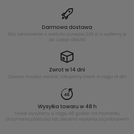
Darmowa dostawa
Złóż zamówienie o wartości powyżej
249 zł, a wyślemy je
do Ciebie GRATIS!
Zwrot w 14 dni
Zawsze możesz zwrócić zakupiony
towar w ciągu 14 dni
Wysyłka towaru w 48 h
Towar wysyłamy w ciągu 48 godzin
od momentu
otrzymania płatności lub
zlecenia wysłania za pobraniem