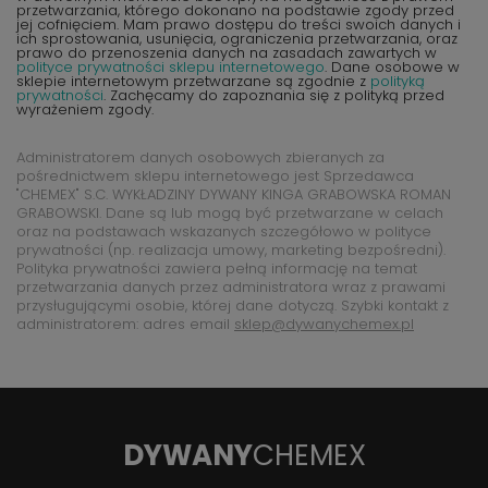
przetwarzania, którego dokonano na podstawie zgody przed
jej cofnięciem. Mam prawo dostępu do treści swoich danych i
ich sprostowania, usunięcia, ograniczenia przetwarzania, oraz
prawo do przenoszenia danych na zasadach zawartych w
polityce prywatności sklepu internetowego
. Dane osobowe w
sklepie internetowym przetwarzane są zgodnie z
polityką
prywatności
. Zachęcamy do zapoznania się z polityką przed
wyrażeniem zgody.
Administratorem danych osobowych zbieranych za
pośrednictwem sklepu internetowego jest Sprzedawca
"CHEMEX" S.C. WYKŁADZINY DYWANY KINGA GRABOWSKA ROMAN
GRABOWSKI. Dane są lub mogą być przetwarzane w celach
oraz na podstawach wskazanych szczegółowo w polityce
prywatności (np. realizacja umowy, marketing bezpośredni).
Polityka prywatności zawiera pełną informację na temat
przetwarzania danych przez administratora wraz z prawami
przysługującymi osobie, której dane dotyczą. Szybki kontakt z
administratorem: adres email
sklep@dywanychemex.pl
DYWANY
CHEMEX