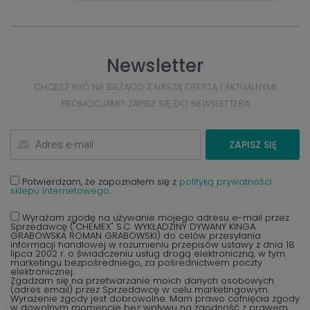
Newsletter
CHCESZ BYĆ NA BIEŻĄCO Z NASZĄ OFERTĄ I AKTUALNYMI
PROMOCJAMI? ZAPISZ SIĘ DO NEWSLETTERA
ZAPISZ SIĘ
Potwierdzam, że zapoznałem się z
polityką prywatności
sklepu internetowego.
Wyrażam zgodę na używanie mojego adresu e-mail przez
Sprzedawcę ("CHEMEX" S.C. WYKŁADZINY DYWANY KINGA
GRABOWSKA ROMAN GRABOWSKI) do celów przesyłania
informacji handlowej w rozumieniu przepisów ustawy z dnia 18
lipca 2002 r. o świadczeniu usług drogą elektroniczną, w tym
marketingu bezpośredniego, za pośrednictwem poczty
elektronicznej.
Zgadzam się na przetwarzanie moich danych osobowych
(adres email) przez Sprzedawcę w celu marketingowym.
Wyrażenie zgody jest dobrowolne. Mam prawo cofnięcia zgody
w dowolnym momencie bez wpływu na zgodność z prawem