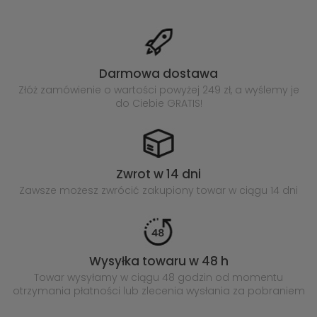
Darmowa dostawa
Złóż zamówienie o wartości powyżej
249 zł, a wyślemy je
do Ciebie GRATIS!
Zwrot w 14 dni
Zawsze możesz zwrócić zakupiony
towar w ciągu 14 dni
Wysyłka towaru w 48 h
Towar wysyłamy w ciągu 48 godzin
od momentu
otrzymania płatności lub
zlecenia wysłania za pobraniem