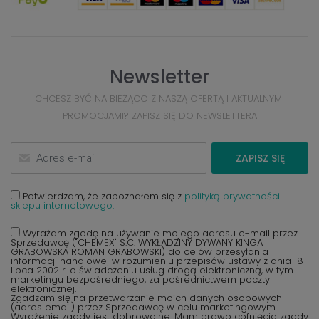
Newsletter
CHCESZ BYĆ NA BIEŻĄCO Z NASZĄ OFERTĄ I AKTUALNYMI
PROMOCJAMI? ZAPISZ SIĘ DO NEWSLETTERA
ZAPISZ SIĘ
Potwierdzam, że zapoznałem się z
polityką prywatności
sklepu internetowego.
Wyrażam zgodę na używanie mojego adresu e-mail przez
Sprzedawcę ("CHEMEX" S.C. WYKŁADZINY DYWANY KINGA
GRABOWSKA ROMAN GRABOWSKI) do celów przesyłania
informacji handlowej w rozumieniu przepisów ustawy z dnia 18
lipca 2002 r. o świadczeniu usług drogą elektroniczną, w tym
marketingu bezpośredniego, za pośrednictwem poczty
elektronicznej.
Zgadzam się na przetwarzanie moich danych osobowych
(adres email) przez Sprzedawcę w celu marketingowym.
Wyrażenie zgody jest dobrowolne. Mam prawo cofnięcia zgody