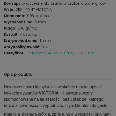
Rodzaj:
nowoczesne, do prania w pralce, dla alergików
Wzór:
21061 PRINT VICTORIA
Skład runa:
100% poliester
Wysokość runa:
6 mm
Waga:
900 gr/m2
Kształt:
Prostokąt
Kraj pochodzenia:
Turcja
Antypoślizgowość:
Tak
Certyfikat:
Certyfikat STANDARD 100 by OEKO-TEX®
Opis produktu
Nowoczesność i klasyka, tak w skrócie można opisać
kolekcję dywanów
VICTORIA
. Klasyczne wzory
skomponowane na tle szarości, beżu oraz delikatnego
brązu z pewnością przypadną naszym klientom do gustu.
Kolekcja posiada krótkie, zbite runo o wysokości ok.6mm i