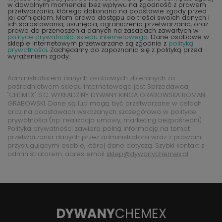
w dowolnym momencie bez wpływu na zgodność z prawem
przetwarzania, którego dokonano na podstawie zgody przed
jej cofnięciem. Mam prawo dostępu do treści swoich danych i
ich sprostowania, usunięcia, ograniczenia przetwarzania, oraz
prawo do przenoszenia danych na zasadach zawartych w
polityce prywatności sklepu internetowego
. Dane osobowe w
sklepie internetowym przetwarzane są zgodnie z
polityką
prywatności
. Zachęcamy do zapoznania się z polityką przed
wyrażeniem zgody.
Administratorem danych osobowych zbieranych za
pośrednictwem sklepu internetowego jest Sprzedawca
"CHEMEX" S.C. WYKŁADZINY DYWANY KINGA GRABOWSKA ROMAN
GRABOWSKI. Dane są lub mogą być przetwarzane w celach
oraz na podstawach wskazanych szczegółowo w polityce
prywatności (np. realizacja umowy, marketing bezpośredni).
Polityka prywatności zawiera pełną informację na temat
przetwarzania danych przez administratora wraz z prawami
przysługującymi osobie, której dane dotyczą. Szybki kontakt z
administratorem: adres email
sklep@dywanychemex.pl
DYWANY
CHEMEX