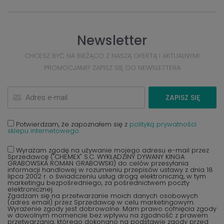
Newsletter
CHCESZ BYĆ NA BIEŻĄCO Z NASZĄ OFERTĄ I AKTUALNYMI
PROMOCJAMI? ZAPISZ SIĘ DO NEWSLETTERA
ZAPISZ SIĘ
Potwierdzam, że zapoznałem się z
polityką prywatności
sklepu internetowego.
Wyrażam zgodę na używanie mojego adresu e-mail przez
Sprzedawcę ("CHEMEX" S.C. WYKŁADZINY DYWANY KINGA
GRABOWSKA ROMAN GRABOWSKI) do celów przesyłania
informacji handlowej w rozumieniu przepisów ustawy z dnia 18
lipca 2002 r. o świadczeniu usług drogą elektroniczną, w tym
marketingu bezpośredniego, za pośrednictwem poczty
elektronicznej.
Zgadzam się na przetwarzanie moich danych osobowych
(adres email) przez Sprzedawcę w celu marketingowym.
Wyrażenie zgody jest dobrowolne. Mam prawo cofnięcia zgody
w dowolnym momencie bez wpływu na zgodność z prawem
przetwarzania, którego dokonano na podstawie zgody przed