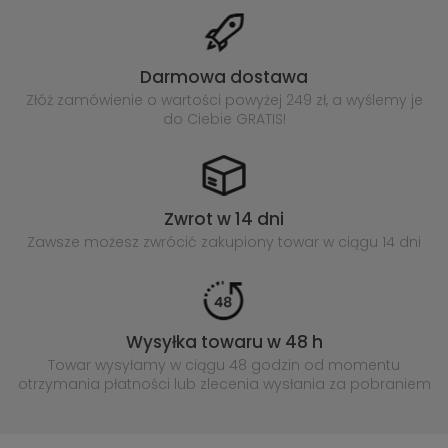
Darmowa dostawa
Złóż zamówienie o wartości powyżej
249 zł, a wyślemy je
do Ciebie GRATIS!
Zwrot w 14 dni
Zawsze możesz zwrócić zakupiony
towar w ciągu 14 dni
Wysyłka towaru w 48 h
Towar wysyłamy w ciągu 48 godzin
od momentu
otrzymania płatności lub
zlecenia wysłania za pobraniem