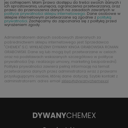
jej cofnięciem. Mam prawo dostępu do treści swoich danych i
ich sprostowania, usunięcia, ograniczenia przetwarzania, oraz
prawo do przenoszenia danych na zasadach zawartych w
polityce prywatności sklepu internetowego
. Dane osobowe w
sklepie internetowym przetwarzane są zgodnie z
polityką
prywatności
. Zachęcamy do zapoznania się z polityką przed
wyrażeniem zgody.
Administratorem danych osobowych zbieranych za
pośrednictwem sklepu internetowego jest Sprzedawca
"CHEMEX" S.C. WYKŁADZINY DYWANY KINGA GRABOWSKA ROMAN
GRABOWSKI. Dane są lub mogą być przetwarzane w celach
oraz na podstawach wskazanych szczegółowo w polityce
prywatności (np. realizacja umowy, marketing bezpośredni).
Polityka prywatności zawiera pełną informację na temat
przetwarzania danych przez administratora wraz z prawami
przysługującymi osobie, której dane dotyczą. Szybki kontakt z
administratorem: adres email
sklep@dywanychemex.pl
DYWANY
CHEMEX