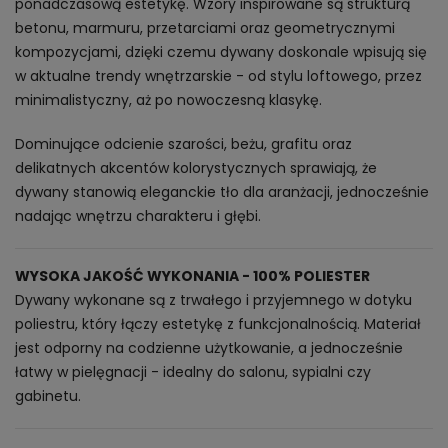
ponadczasową estetykę. Wzory inspirowane są strukturą
betonu, marmuru, przetarciami oraz geometrycznymi
kompozycjami, dzięki czemu dywany doskonale wpisują się
w aktualne trendy wnętrzarskie - od stylu loftowego, przez
minimalistyczny, aż po nowoczesną klasykę.
Dominujące odcienie szarości, beżu, grafitu oraz
delikatnych akcentów kolorystycznych sprawiają, że
dywany stanowią eleganckie tło dla aranżacji, jednocześnie
nadając wnętrzu charakteru i głębi.
WYSOKA JAKOŚĆ WYKONANIA - 100% POLIESTER
Dywany wykonane są z trwałego i przyjemnego w dotyku
poliestru, który łączy estetykę z funkcjonalnością. Materiał
jest odporny na codzienne użytkowanie, a jednocześnie
łatwy w pielęgnacji - idealny do salonu, sypialni czy
gabinetu.