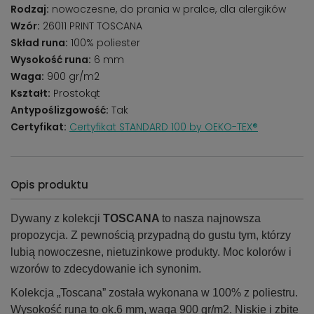
Rodzaj:
nowoczesne, do prania w pralce, dla alergików
Wzór:
26011 PRINT TOSCANA
Skład runa:
100% poliester
Wysokość runa:
6 mm
Waga:
900 gr/m2
Kształt:
Prostokąt
Antypoślizgowość:
Tak
Certyfikat:
Certyfikat STANDARD 100 by OEKO-TEX®
Opis produktu
Dywany z kolekcji
TOSCANA
to
nasza najnowsza
propozycja. Z pewnością przypadną do gustu tym, którzy
lubią nowoczesne, nietuzinkowe produkty. Moc kolorów i
wzorów to zdecydowanie ich synonim.
Kolekcja „Toscana” została wykonana w 100% z poliestru.
Wysokość runa to ok.6 mm, waga 900 gr/m2. Niskie i zbite