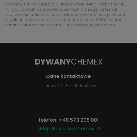
prywatności (np. realizacja umowy, marketing bezpośredni).
Polityka prywatności zawiera pełną informację na temat
przetwarzania danych przez administratora wraz z prawami
przysługującymi osobie, której dane dotyczą. Szybki kontakt z
administratorem: adres email
sklep@dywanychemex.pl
DYWANY
CHEMEX
Dane kontaktowe
Lipowa 13, 26-200 Końskie
telefon:
+48 573 208 001
sklep@dywanychemex.pl