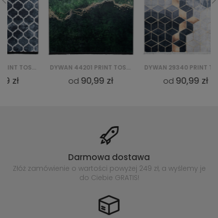
DYWAN 44201 PRINT TOSCANA
DYWAN 29340 PRINT TOSCANA
90,99 zł
90,99 zł
od
od
Darmowa dostawa
Złóż zamówienie o wartości powyżej
249 zł, a wyślemy je
do Ciebie GRATIS!