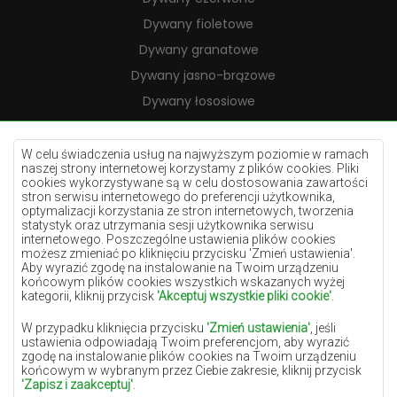
Dywany fioletowe
Dywany granatowe
Dywany jasno-brązowe
Dywany łososiowe
Dywany kremowe
Dywany lilac
W celu świadczenia usług na najwyższym poziomie w ramach
naszej strony internetowej korzystamy z plików cookies. Pliki
Dywany żółte
cookies wykorzystywane są w celu dostosowania zawartości
stron serwisu internetowego do preferencji użytkownika,
Dywany miętowe
optymalizacji korzystania ze stron internetowych, tworzenia
statystyk oraz utrzymania sesji użytkownika serwisu
Dywany niebieskie
internetowego. Poszczególne ustawienia plików cookies
możesz zmieniać po kliknięciu przycisku 'Zmień ustawienia'.
Dywany pomarańczowe
Aby wyrazić zgodę na instalowanie na Twoim urządzeniu
Dywany różowe
końcowym plików cookies wszystkich wskazanych wyżej
kategorii, kliknij przycisk
'Akceptuj wszystkie pliki cookie'
.
Dywany szare
W przypadku kliknięcia przycisku
'Zmień ustawienia'
, jeśli
Dywany terakota
ustawienia odpowiadają Twoim preferencjom, aby wyrazić
zgodę na instalowanie plików cookies na Twoim urządzeniu
Dywany zielone
końcowym w wybranym przez Ciebie zakresie, kliknij przycisk
Dywany złote
'Zapisz i zaakceptuj'
.