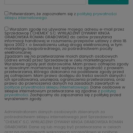
Potwierdzam, że zapoznałem się z
polityką prywatności
sklepu internetowego.
Wyrażam zgodę na używanie mojego adresu e-mail przez
Sprzedawcę ("CHEMEX" S.C. WYKŁADZINY DYWANY KINGA
GRABOWSKA ROMAN GRABOWSKI) do celów przesyłania
informacji handlowej w rozumieniu przepisów ustawy z dnia 18
lipca 2002 r. o świadczeniu usług drogą elektroniczną, w tym
marketingu bezpośredniego, za pośrednictwem poczty
elektronicznej.
Zgadzam się na przetwarzanie moich danych osobowych
(adres email) przez Sprzedawcę w celu marketingowym.
Wyrażenie zgody jest dobrowolne. Mam prawo cofnięcia zgody
w dowolnym momencie bez wpływu na zgodność z prawem
przetwarzania, którego dokonano na podstawie zgody przed
jej cofnięciem. Mam prawo dostępu do treści swoich danych i
ich sprostowania, usunięcia, ograniczenia przetwarzania, oraz
prawo do przenoszenia danych na zasadach zawartych w
polityce prywatności sklepu internetowego
. Dane osobowe w
sklepie internetowym przetwarzane są zgodnie z
polityką
prywatności
. Zachęcamy do zapoznania się z polityką przed
wyrażeniem zgody.
Administratorem danych osobowych zbieranych za
pośrednictwem sklepu internetowego jest Sprzedawca
"CHEMEX" S.C. WYKŁADZINY DYWANY KINGA GRABOWSKA ROMAN
GRABOWSKI. Dane są lub mogą być przetwarzane w celach
oraz na podstawach wskazanych szczegółowo w polityce