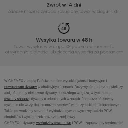
Zwrot w 14 dni
Zawsze możesz zwrócić zakupiony
towar w ciągu 14 dni
Wysyłka towaru w 48 h
Towar wysyłamy w ciągu 48 godzin
od momentu
otrzymania płatności lub
zlecenia wysłania za pobraniem
W CHEMEX zakupią Państwo on-line wysokiej jakości tradycyjne i
nowoczesne dywany
w atrakcyjnych cenach. Duży wybór to nasz największy
atut, oferujemy efektowne dywany do każdego wnętrza, w tym modne
dywany shaggy
i dywany o orientalnych wzorach. Jednakże efektowny
dywan to nie wszystko, co można zamówić w naszym sklepie internetowym.
Także prowadzimy sprzedaż wykładzin dywanowych, wykładzin PCW,
chodników i wycieraczek oraz sztucznej trawy.
CHEMEX – dywany,
wykładziny dywanowe
i PCW – zapraszamy serdecznie!