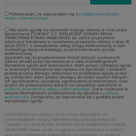
Potwierdzam, że zapoznałem się z
polityką prywatności
sklepu internetowego.
Wyrażam zgodę na używanie mojego adresu e-mail przez
Sprzedawcę ("CHEMEX" S.C. WYKŁADZINY DYWANY KINGA
GRABOWSKA ROMAN GRABOWSKI) do celów przesyłania
informacji handlowej w rozumieniu przepisów ustawy z dnia 18
lipca 2002 r. o świadczeniu usług drogą elektroniczną, w tym
marketingu bezpośredniego, za pośrednictwem poczty
elektronicznej.
Zgadzam się na przetwarzanie moich danych osobowych
(adres email) przez Sprzedawcę w celu marketingowym.
Wyrażenie zgody jest dobrowolne. Mam prawo cofnięcia zgody
w dowolnym momencie bez wpływu na zgodność z prawem
przetwarzania, którego dokonano na podstawie zgody przed
jej cofnięciem. Mam prawo dostępu do treści swoich danych i
ich sprostowania, usunięcia, ograniczenia przetwarzania, oraz
prawo do przenoszenia danych na zasadach zawartych w
polityce prywatności sklepu internetowego
. Dane osobowe w
sklepie internetowym przetwarzane są zgodnie z
polityką
prywatności
. Zachęcamy do zapoznania się z polityką przed
wyrażeniem zgody.
Administratorem danych osobowych zbieranych za
pośrednictwem sklepu internetowego jest Sprzedawca
"CHEMEX" S.C. WYKŁADZINY DYWANY KINGA GRABOWSKA ROMAN
GRABOWSKI. Dane są lub mogą być przetwarzane w celach
oraz na podstawach wskazanych szczegółowo w polityce