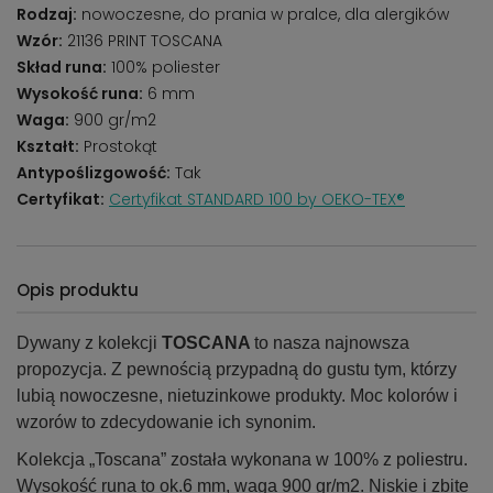
Rodzaj:
nowoczesne, do prania w pralce, dla alergików
Wzór:
21136 PRINT TOSCANA
Skład runa:
100% poliester
Wysokość runa:
6 mm
Waga:
900 gr/m2
Kształt:
Prostokąt
Antypoślizgowość:
Tak
Certyfikat:
Certyfikat STANDARD 100 by OEKO-TEX®
Opis produktu
Dywany z kolekcji
TOSCANA
to
nasza najnowsza
propozycja. Z pewnością przypadną do gustu tym, którzy
lubią nowoczesne, nietuzinkowe produkty. Moc kolorów i
wzorów to zdecydowanie ich synonim.
Kolekcja „Toscana” została wykonana w 100% z poliestru.
Wysokość runa to ok.6 mm, waga 900 gr/m2. Niskie i zbite