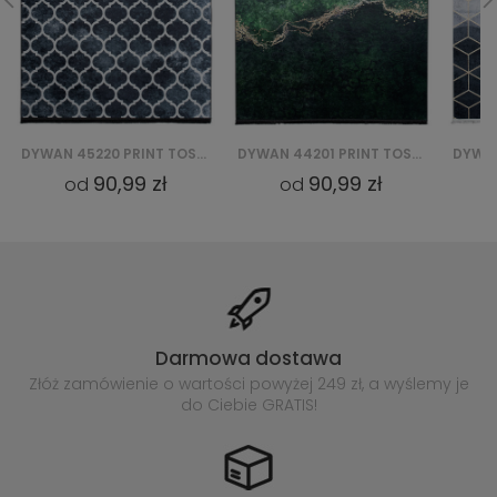
DYWAN 44201 PRINT TOSCANA
DYWAN 29340 PRINT TOSCANA
90,99 zł
90,99 zł
od
od
Darmowa dostawa
Złóż zamówienie o wartości powyżej
249 zł, a wyślemy je
do Ciebie GRATIS!