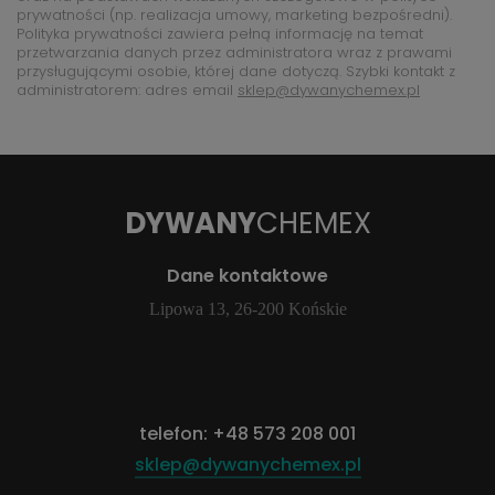
prywatności (np. realizacja umowy, marketing bezpośredni).
Polityka prywatności zawiera pełną informację na temat
przetwarzania danych przez administratora wraz z prawami
przysługującymi osobie, której dane dotyczą. Szybki kontakt z
administratorem: adres email
sklep@dywanychemex.pl
DYWANY
CHEMEX
Dane kontaktowe
Lipowa 13, 26-200 Końskie
telefon:
+48 573 208 001
sklep@dywanychemex.pl