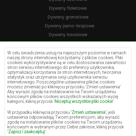
Dywany fioletowe
Dywany granatowe
Dywany jasno-brązowe
Dywany łososiowe
Dywany kremowe
Dywany lilac
W celu świadczenia usług na najwyższym poziomie w ramach
naszej strony internetowej korzystamy z plików cookies. Pliki
Dywany żółte
cookies wykorzystywane są w celu dostosowania zawartości
stron serwisu internetowego do preferencji użytkownika,
Dywany miętowe
optymalizacji korzystania ze stron internetowych, tworzenia
statystyk oraz utrzymania sesji użytkownika serwisu
Dywany niebieskie
internetowego. Poszczególne ustawienia plików cookies
możesz zmieniać po kliknięciu przycisku 'Zmień ustawienia'.
Dywany pomarańczowe
Aby wyrazić zgodę na instalowanie na Twoim urządzeniu
Dywany różowe
końcowym plików cookies wszystkich wskazanych wyżej
kategorii, kliknij przycisk
'Akceptuj wszystkie pliki cookie'
.
Dywany szare
W przypadku kliknięcia przycisku
'Zmień ustawienia'
, jeśli
Dywany terakota
ustawienia odpowiadają Twoim preferencjom, aby wyrazić
zgodę na instalowanie plików cookies na Twoim urządzeniu
Dywany zielone
końcowym w wybranym przez Ciebie zakresie, kliknij przycisk
Dywany złote
'Zapisz i zaakceptuj'
.