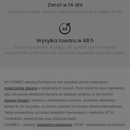
Zwrot w 14 dni
Zawsze możesz zwrócić zakupiony
towar w ciągu 14 dni
Wysyłka towaru w 48 h
Towar wysyłamy w ciągu 48 godzin
od momentu
otrzymania płatności lub
zlecenia wysłania za pobraniem
W CHEMEX zakupią Państwo on-line wysokiej jakości tradycyjne i
nowoczesne dywany
w atrakcyjnych cenach. Duży wybór to nasz największy
atut, oferujemy efektowne dywany do każdego wnętrza, w tym modne
dywany shaggy
i dywany o orientalnych wzorach. Jednakże efektowny
dywan to nie wszystko, co można zamówić w naszym sklepie internetowym.
Także prowadzimy sprzedaż wykładzin dywanowych, wykładzin PCW,
chodników i wycieraczek oraz sztucznej trawy.
CHEMEX – dywany,
wykładziny dywanowe
i PCW – zapraszamy serdecznie!