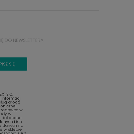
SIĘ DO NEWSLETTERA
PISZ SIĘ
" S.C.
informacji
sług drogą
onicznej.
przedawcę w
gody w
o dokonano
anych i ich
ia danych na
e w sklepie
oznania się z