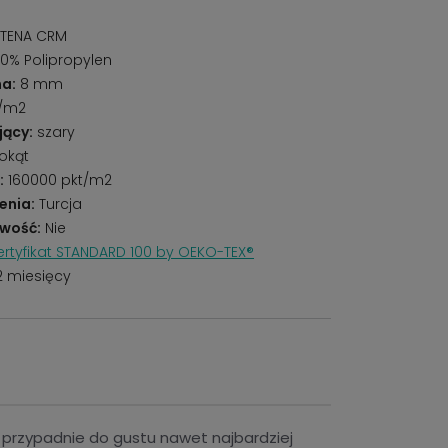
ATENA CRM
0% Polipropylen
a:
8 mm
g/m2
jący:
szary
okąt
:
160000 pkt/m2
enia:
Turcja
wość:
Nie
rtyfikat STANDARD 100 by OEKO-TEX®
2 miesięcy
 przypadnie do gustu nawet najbardziej