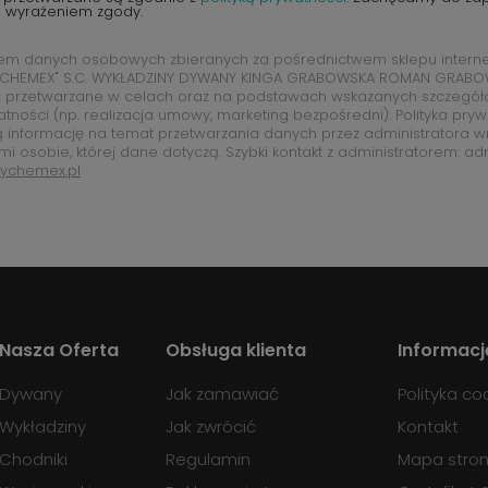
d wyrażeniem zgody.
rem danych osobowych zbieranych za pośrednictwem sklepu intern
CHEMEX" S.C. WYKŁADZINY DYWANY KINGA GRABOWSKA ROMAN GRABOW
 przetwarzane w celach oraz na podstawach wskazanych szczegó
atności (np. realizacja umowy, marketing bezpośredni). Polityka pry
ą informację na temat przetwarzania danych przez administratora w
mi osobie, której dane dotyczą. Szybki kontakt z administratorem: ad
ychemex.pl
Nasza Oferta
Obsługa klienta
Informacj
Dywany
Jak zamawiać
Polityka co
Wykładziny
Jak zwrócić
Kontakt
Chodniki
Regulamin
Mapa stro