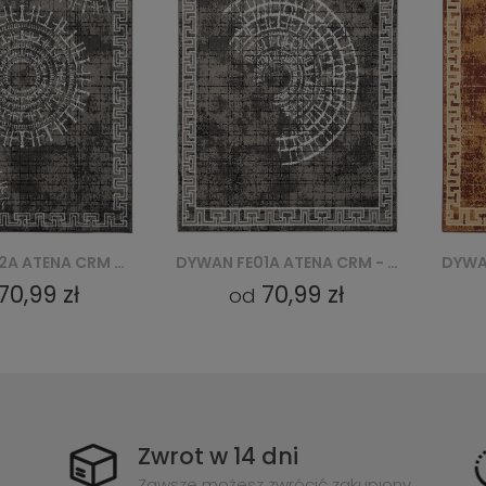
DYWAN FE01A ATENA CRM - SZARY
DYWAN FE01A ATENA BGX - BRĄZOWY
70,99 zł
70,99 zł
od
Zwrot w 14 dni
Zawsze możesz zwrócić zakupiony