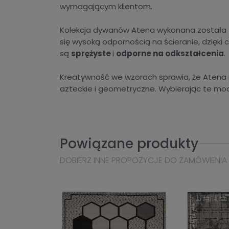
wymagającym klientom.
Kolekcja dywanów Atena wykonana została z
się wysoką odpornością na ścieranie, dzięk
są
sprężyste
i
odporne na odkształcenia
.
Kreatywność we wzorach sprawia, że Atena n
azteckie i geometryczne. Wybierając te mo
Powiązane produkty
DOBIERZ INNE PROPOZYCJE DO ZAMÓWIENIA