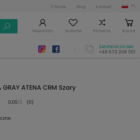
PL
O firmie
Blog
Kontakt
Moje konto
Ulubione
Porównaj
Koszyk
ZADZWOŃ DO NAS
+48 573 208 001
 GRAY ATENA CRM Szary
0,00
/5
(0)
yczne: