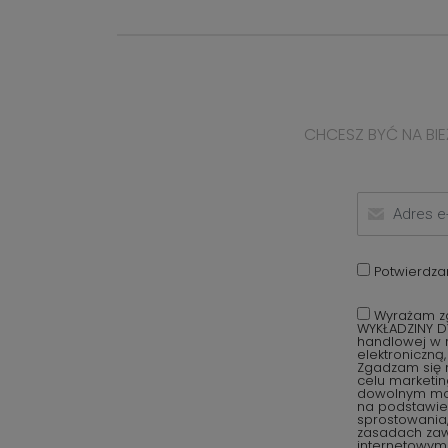
CHCESZ BYĆ NA BIE
Potwierdza
Wyrażam zg
WYKŁADZINY D
handlowej w r
elektroniczną
Zgadzam się 
celu marketi
dowolnym mom
na podstawie 
sprostowania,
zasadach za
internetowym