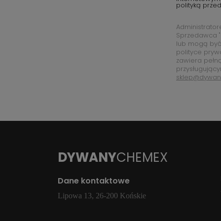
polityką prze
Administrato
Sprzedawca "
lub mogą być
polityce pryw
zawiera pełn
przysługujący
sklep@dywan
DYWANY
CHEMEX
Dane kontaktowe
Lipowa 13, 26-200 Końskie