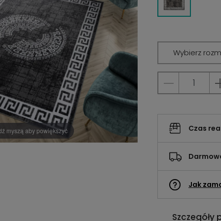
Wybierz rozm
Czas rea
dź myszą aby powiększyć
Darmowa
Jak zam
Szczegóły 