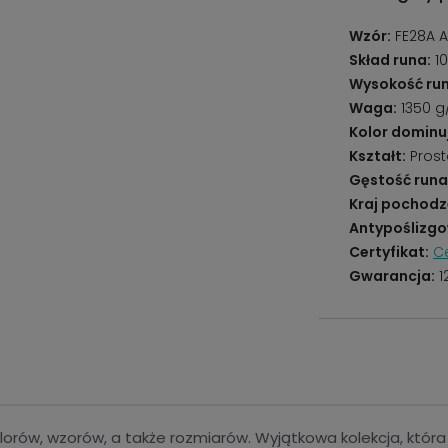
Wzór:
FE28A 
Skład runa:
10
Wysokość run
Waga:
1350 
Kolor dominu
Kształt:
Prost
Gęstość runa
Kraj pochodz
Antypoślizgo
Certyfikat:
Ce
Gwarancja:
1
orów, wzorów, a także rozmiarów. Wyjątkowa kolekcja, która