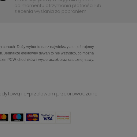
od momentu otrzymania płatności lub
zlecenia wysłania za pobraniem
h cenach. Duży wybór to nasz największy atut, oferujemy
ch. Jednakże efektowny dywan to nie wszystko, co można
in PCW, chodników i wycieraczek oraz sztucznej trawy.
ą kredytową i e-przelewem przeprowadzane