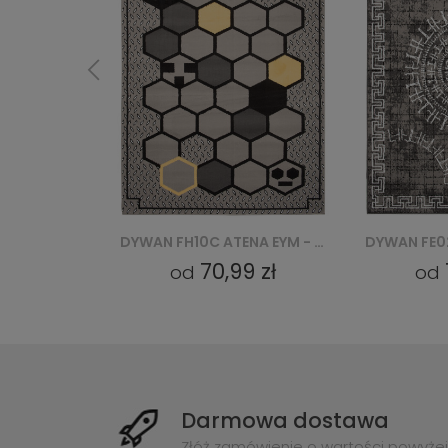
DYWAN FH10C ATENA EYM - SZARY
DYWAN FE02A ATENA CRM - SZARY
9 zł
70,99 zł
od
od
Darmowa dostawa
Złóż zamówienie o wartości powyżej