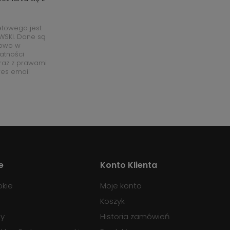
etowego jest
SKI. Dane są
łowo w
watności
raz z prawami
res email
e
Konto Klienta
okie
Moje konto
Koszyk
ny
Historia zamówień