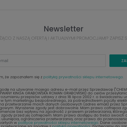
Newsletter
ŻĄCO Z NASZĄ OFERTĄ I AKTUALNYMI PROMOCJAMI? ZAPISZ 
ZA
m, że zapoznałem się z
polityką prywatności sklepu internetowego.
odę na używanie mojego adresu e-mail przez Sprzedawcę ("CHEMEX
YWANY KINGA GRABOWSKA ROMAN GRABOWSKI) do celów przesyłania 
ozumieniu przepisów ustawy z dnia 18 lipca 2002 r. o świadczeniu u
, w tym marketingu bezpośredniego, za pośrednictwem poczty elektr
na przetwarzanie moich danych osobowych (adres email) przez S
ngowym. Wyrażenie zgody jest dobrowolne. Mam prawo cofnięcia z
encie bez wpływu na zgodność z prawem przetwarzania, któreg
zgody przed jej cofnięciem. Mam prawo dostępu do treści swoich d
 usunięcia, ograniczenia przetwarzania, oraz prawo do przenoszen
wartych w
polityce prywatności sklepu internetowego
. Dane osobow
 przetwarzane są zgodnie z
polityką prywatności
. Zachęcamy do zap