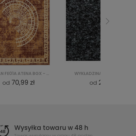
WYKŁADZINA LUNTA GRREP 2236 ANTRACIET
DYWAN 4300 GREY C
27,99 zł
170,99 zł
od
od
Wysyłka towaru w 48 h
Towar wysyłamy w ciągu 48 godzin