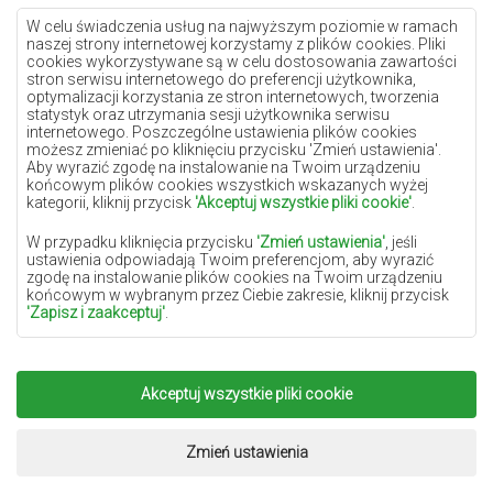
Dywany lilac
W celu świadczenia usług na najwyższym poziomie w ramach
naszej strony internetowej korzystamy z plików cookies. Pliki
Dywany żółte
cookies wykorzystywane są w celu dostosowania zawartości
stron serwisu internetowego do preferencji użytkownika,
Dywany miętowe
optymalizacji korzystania ze stron internetowych, tworzenia
statystyk oraz utrzymania sesji użytkownika serwisu
Dywany niebieskie
internetowego. Poszczególne ustawienia plików cookies
możesz zmieniać po kliknięciu przycisku 'Zmień ustawienia'.
Dywany pomarańczowe
Aby wyrazić zgodę na instalowanie na Twoim urządzeniu
Dywany różowe
końcowym plików cookies wszystkich wskazanych wyżej
kategorii, kliknij przycisk
'Akceptuj wszystkie pliki cookie'
.
Dywany szare
W przypadku kliknięcia przycisku
'Zmień ustawienia'
, jeśli
Dywany terakota
ustawienia odpowiadają Twoim preferencjom, aby wyrazić
zgodę na instalowanie plików cookies na Twoim urządzeniu
Dywany zielone
końcowym w wybranym przez Ciebie zakresie, kliknij przycisk
Dywany złote
'Zapisz i zaakceptuj'
.
W zakresie, w jakim pliki cookies będą zawierać Twoje dane
osobowe, podstawą ich przetwarzania jest uzasadniony interes
administratora danych osobowych (DYWANYCHEMEX) lub
Akceptuj wszystkie pliki cookie
Copyright 2022
Dywany Chemex.
Wszelkie prawa
podmiotów trzecich w postaci zapewnienia wysokiej jakości
usług świadczonych w ramach naszej strony internetowej oraz
zastrzeżone.
działań marketingowych administratora danych osobowych
Realizacja:
www.dimax.pl
Zmień ustawienia
oraz jego Zaufanych Partnerów.