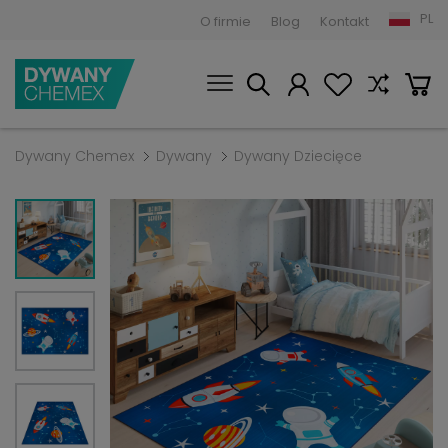
PL
O firmie
Blog
Kontakt
Dywany Chemex
Dywany
Dywany Dziecięce