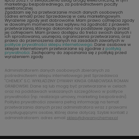
lipca 2002 r. o świadczeniu usług drogą elektroniczną, w tym
marketingu bezpośredniego, za pośrednictwem poczty
elektronicznej.
Zgadzam się na przetwarzanie moich danych osobowych
(adres email) przez Sprzedawcę w celu marketingowym.
Wyrażenie zgody jest dobrowolne. Mam prawo cofnięcia zgody
w dowolnym momencie bez wpływu na zgodność z prawem
przetwarzania, którego dokonano na podstawie zgody przed
jej cofnięciem. Mam prawo dostępu do treści swoich danych i
ich sprostowania, usunięcia, ograniczenia przetwarzania, oraz
prawo do przenoszenia danych na zasadach zawartych w
polityce prywatności sklepu internetowego
. Dane osobowe w
sklepie internetowym przetwarzane są zgodnie z
polityką
prywatności
. Zachęcamy do zapoznania się z polityką przed
wyrażeniem zgody.
Administratorem danych osobowych zbieranych za
pośrednictwem sklepu internetowego jest Sprzedawca
"CHEMEX" S.C. WYKŁADZINY DYWANY KINGA GRABOWSKA ROMAN
GRABOWSKI. Dane są lub mogą być przetwarzane w celach
oraz na podstawach wskazanych szczegółowo w polityce
prywatności (np. realizacja umowy, marketing bezpośredni).
Polityka prywatności zawiera pełną informację na temat
przetwarzania danych przez administratora wraz z prawami
przysługującymi osobie, której dane dotyczą. Szybki kontakt z
administratorem: adres email
sklep@dywanychemex.pl