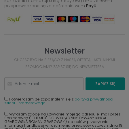
Rozliczenia transakcji kartą kredytową i e-przelewem
przeprowadzane
są za pośrednictwem
PayU
Newsletter
CHCESZ BYĆ NA BIEŻĄCO Z NASZĄ OFERTĄ I AKTUALNYMI
PROMOCJAMI? ZAPISZ SIĘ DO NEWSLETTERA
ZAPISZ SIĘ
Potwierdzam, że zapoznałem się z
polityką prywatności
sklepu internetowego.
Wyrażam zgodę na używanie mojego adresu e-mail przez
Sprzedawcę ("CHEMEX" S.C. WYKŁADZINY DYWANY KINGA
GRABOWSKA ROMAN GRABOWSKI) do celów przesyłania
informacji handlowej w rozumieniu przepisów ustawy z dnia 18