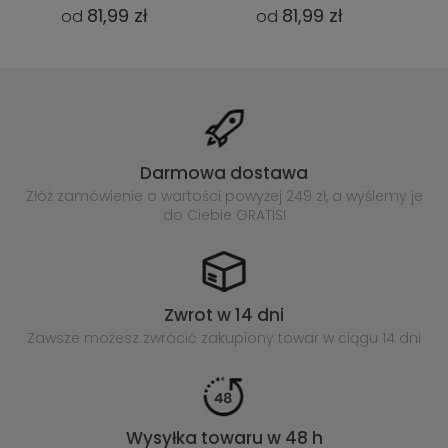
81,99 zł
81,99 zł
od
od
Darmowa dostawa
Złóż zamówienie o wartości powyżej
249 zł, a wyślemy je
do Ciebie GRATIS!
Zwrot w 14 dni
Zawsze możesz zwrócić zakupiony
towar w ciągu 14 dni
Wysyłka towaru w 48 h