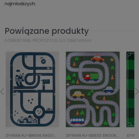
najmłodszych.
Powiązane produkty
DOBIERZ INNE PROPOZYCJE DO ZAMÓWIENIA
DYWAN HJ-BBK04 SNOOKI BBK - BEŻOWY
DYWAN HJ-BBK03 SNOOKI BBK - ZIELONY