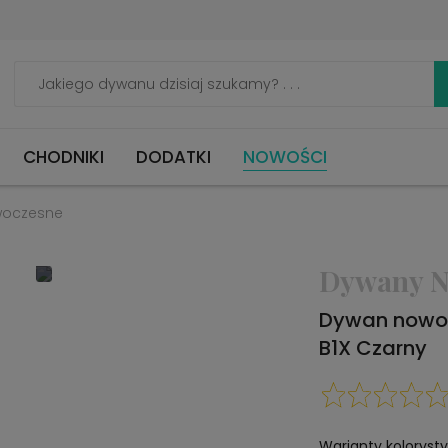
CHODNIKI
DODATKI
NOWOŚCI
woczesne
Dywany N
Dywan nowoc
B1X Czarny
Warianty koloryst