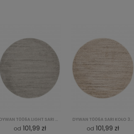
DYWAN T006A LIGHT SARI KOŁO B1X - SZARY
DYWAN T006A SARI KOŁO 3UX - KREMOWY
101,99 zł
101,99 zł
od
od