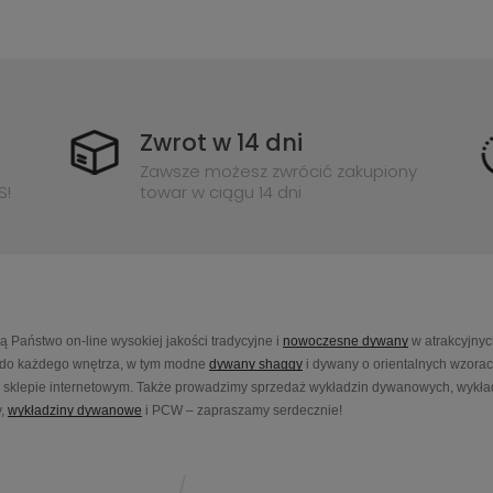
Zwrot w 14 dni
Zawsze możesz zwrócić zakupiony
S!
towar w ciągu 14 dni
Państwo on-line wysokiej jakości tradycyjne i
nowoczesne dywany
w atrakcyjnyc
do każdego wnętrza, w tym modne
dywany shaggy
i dywany o orientalnych wzora
sklepie internetowym. Także prowadzimy sprzedaż wykładzin dywanowych, wykładz
,
wykładziny dywanowe
i PCW – zapraszamy serdecznie!