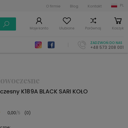
PL
O firmie
Blog
Kontakt
Moje konto
Ulubione
Porównaj
Koszyk
ZADZWOŃ DO NAS
+48 573 208 001
owoczesne
zesny K189A BLACK SARI KOŁO
0,00
/5
(0)
yczne: