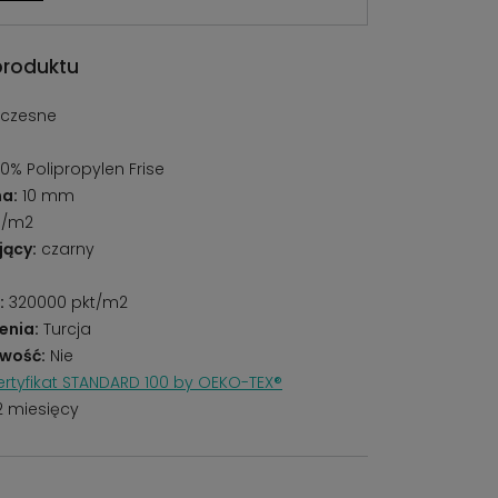
produktu
czesne
0% Polipropylen Frise
a:
10 mm
g/m2
jący:
czarny
:
320000 pkt/m2
enia:
Turcja
wość:
Nie
rtyfikat STANDARD 100 by OEKO-TEX®
2 miesięcy