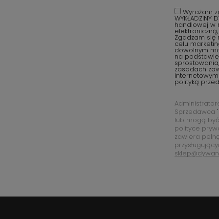
Wyrażam zg
WYKŁADZINY D
handlowej w r
elektroniczną
Zgadzam się 
celu marketi
dowolnym mom
na podstawie 
sprostowania,
zasadach za
internetowym
polityką prze
Administrato
Sprzedawca "
lub mogą być
polityce pryw
zawiera pełn
przysługujący
sklep@dywan