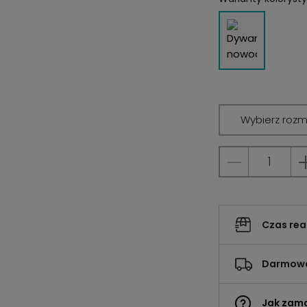
Wybierz rozm
Czas rea
Darmowa
Jak zam