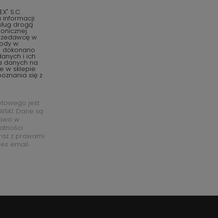
" S.C.
informacji
sług drogą
onicznej.
przedawcę w
gody w
o dokonano
anych i ich
ia danych na
e w sklepie
oznania się z
etowego jest
SKI. Dane są
łowo w
watności
raz z prawami
res email