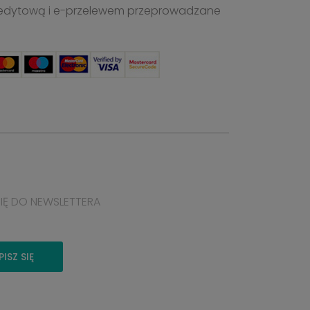
ą kredytową i e-przelewem przeprowadzane
SIĘ DO NEWSLETTERA
PISZ SIĘ