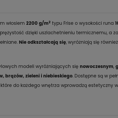
2
tym włosiem
2200 g/m
typu Frise o wysokości runa
1
sprężystość dzięki uszlachetnieniu termicznemu, a z
ełniane.
Nie odkształcają się
, wyróżniają się równi
ylowych modeli wyróżniających się
nowoczesnym
,
, brązów, zieleni i niebieskiego
. Dostępne są w peł
i, które do każdego wnętrza wprowadzą estetyczny w