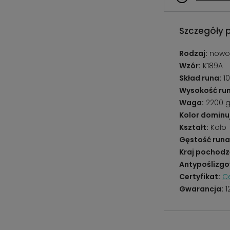
Szczegóły 
Rodzaj:
nowo
Wzór:
K189A
Skład runa:
10
Wysokość run
Waga:
2200 
Kolor dominu
Kształt:
Koło
Gęstość runa
Kraj pochodz
Antypoślizgo
Certyfikat:
Ce
Gwarancja:
1