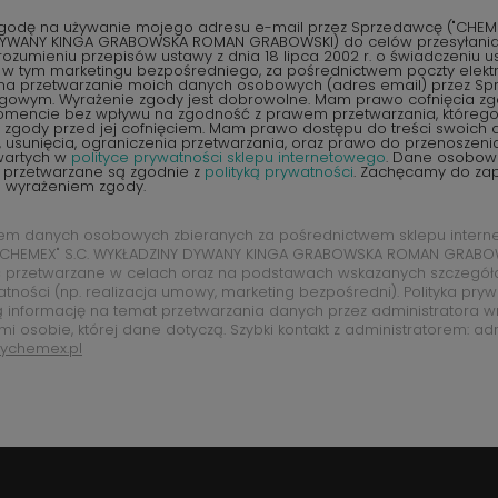
odę na używanie mojego adresu e-mail przez Sprzedawcę ("CHEMEX
YWANY KINGA GRABOWSKA ROMAN GRABOWSKI) do celów przesyłania 
ozumieniu przepisów ustawy z dnia 18 lipca 2002 r. o świadczeniu u
, w tym marketingu bezpośredniego, za pośrednictwem poczty elektr
na przetwarzanie moich danych osobowych (adres email) przez S
ngowym. Wyrażenie zgody jest dobrowolne. Mam prawo cofnięcia z
encie bez wpływu na zgodność z prawem przetwarzania, któreg
zgody przed jej cofnięciem. Mam prawo dostępu do treści swoich d
 usunięcia, ograniczenia przetwarzania, oraz prawo do przenoszen
wartych w
polityce prywatności sklepu internetowego
. Dane osobow
 przetwarzane są zgodnie z
polityką prywatności
. Zachęcamy do zap
d wyrażeniem zgody.
rem danych osobowych zbieranych za pośrednictwem sklepu intern
CHEMEX" S.C. WYKŁADZINY DYWANY KINGA GRABOWSKA ROMAN GRABOW
 przetwarzane w celach oraz na podstawach wskazanych szczegó
atności (np. realizacja umowy, marketing bezpośredni). Polityka pry
ą informację na temat przetwarzania danych przez administratora w
mi osobie, której dane dotyczą. Szybki kontakt z administratorem: ad
ychemex.pl