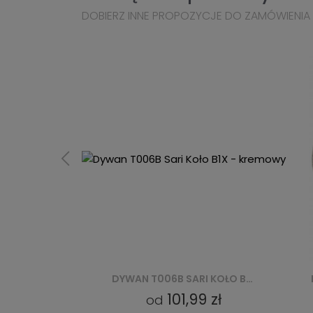
DOBIERZ INNE PROPOZYCJE DO ZAMÓWIENIA
DYWAN K189A SARI B1X - CZARNY
DYWAN T006B SARI KOŁO B1X - KREMOWY
9 zł
101,99 zł
od