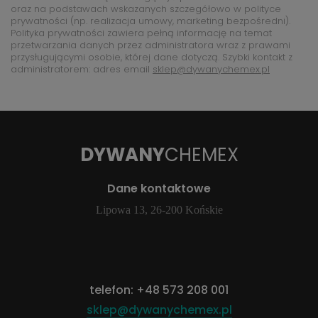
oraz na podstawach wskazanych szczegółowo w polityce
prywatności (np. realizacja umowy, marketing bezpośredni).
Polityka prywatności zawiera pełną informację na temat
przetwarzania danych przez administratora wraz z prawami
przysługującymi osobie, której dane dotyczą. Szybki kontakt z
administratorem: adres email
sklep@dywanychemex.pl
DYWANY
CHEMEX
Dane kontaktowe
Lipowa 13, 26-200 Końskie
telefon:
+48 573 208 001
sklep@dywanychemex.pl