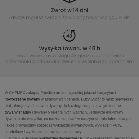
Zwrot w 14 dni
Zawsze możesz zwrócić zakupiony
towar w ciągu 14 dni
Wysyłka towaru w 48 h
Towar wysyłamy w ciągu 48 godzin
od momentu
otrzymania płatności lub
zlecenia wysłania za pobraniem
W CHEMEX zakupią Państwo on-line wysokiej jakości tradycyjne i
nowoczesne dywany
w atrakcyjnych cenach. Duży wybór to nasz największy
atut, oferujemy efektowne dywany do każdego wnętrza, w tym modne
dywany shaggy
i dywany o orientalnych wzorach. Jednakże efektowny
dywan to nie wszystko, co można zamówić w naszym sklepie internetowym.
Także prowadzimy sprzedaż wykładzin dywanowych, wykładzin PCW,
chodników i wycieraczek oraz sztucznej trawy.
CHEMEX – dywany,
wykładziny dywanowe
i PCW – zapraszamy serdecznie!