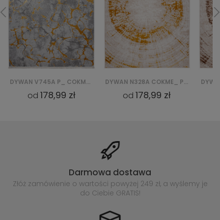
DYWAN V745A P_ COKME_AGRI PALERMO - ZŁOTY
DYWAN N328A COKME_ PES_ PALERMO - BEŻOWY, ZŁOTY
178,99 zł
178,99 zł
178,9
od
od
od
Darmowa dostawa
Złóż zamówienie o wartości powyżej
249 zł, a wyślemy je
do Ciebie GRATIS!