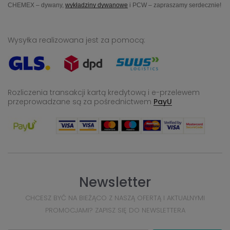
CHEMEX – dywany,
wykładziny dywanowe
i PCW – zapraszamy serdecznie!
Wysyłka realizowana jest za pomocą:
Rozliczenia transakcji kartą kredytową i e-przelewem
przeprowadzane
są za pośrednictwem
PayU
Newsletter
CHCESZ BYĆ NA BIEŻĄCO Z NASZĄ OFERTĄ I AKTUALNYMI
PROMOCJAMI? ZAPISZ SIĘ DO NEWSLETTERA