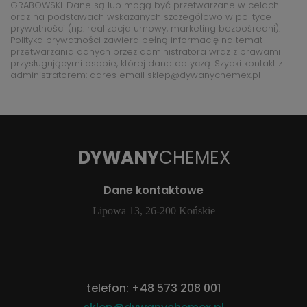
GRABOWSKI. Dane są lub mogą być przetwarzane w celach
oraz na podstawach wskazanych szczegółowo w polityce
prywatności (np. realizacja umowy, marketing bezpośredni).
Polityka prywatności zawiera pełną informację na temat
przetwarzania danych przez administratora wraz z prawami
przysługującymi osobie, której dane dotyczą. Szybki kontakt z
administratorem: adres email
sklep@dywanychemex.pl
DYWANY
CHEMEX
Dane kontaktowe
Lipowa 13, 26-200 Końskie
telefon:
+48 573 208 001