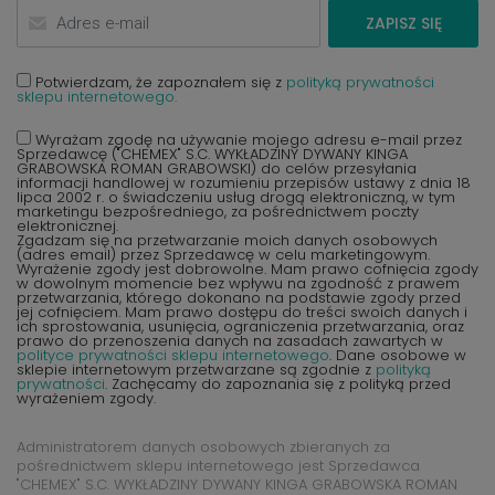
ZAPISZ SIĘ
Potwierdzam, że zapoznałem się z
polityką prywatności
sklepu internetowego.
Wyrażam zgodę na używanie mojego adresu e-mail przez
Sprzedawcę ("CHEMEX" S.C. WYKŁADZINY DYWANY KINGA
GRABOWSKA ROMAN GRABOWSKI) do celów przesyłania
informacji handlowej w rozumieniu przepisów ustawy z dnia 18
lipca 2002 r. o świadczeniu usług drogą elektroniczną, w tym
marketingu bezpośredniego, za pośrednictwem poczty
elektronicznej.
Zgadzam się na przetwarzanie moich danych osobowych
(adres email) przez Sprzedawcę w celu marketingowym.
Wyrażenie zgody jest dobrowolne. Mam prawo cofnięcia zgody
w dowolnym momencie bez wpływu na zgodność z prawem
przetwarzania, którego dokonano na podstawie zgody przed
jej cofnięciem. Mam prawo dostępu do treści swoich danych i
ich sprostowania, usunięcia, ograniczenia przetwarzania, oraz
prawo do przenoszenia danych na zasadach zawartych w
polityce prywatności sklepu internetowego
. Dane osobowe w
sklepie internetowym przetwarzane są zgodnie z
polityką
prywatności
. Zachęcamy do zapoznania się z polityką przed
wyrażeniem zgody.
Administratorem danych osobowych zbieranych za
pośrednictwem sklepu internetowego jest Sprzedawca
"CHEMEX" S.C. WYKŁADZINY DYWANY KINGA GRABOWSKA ROMAN