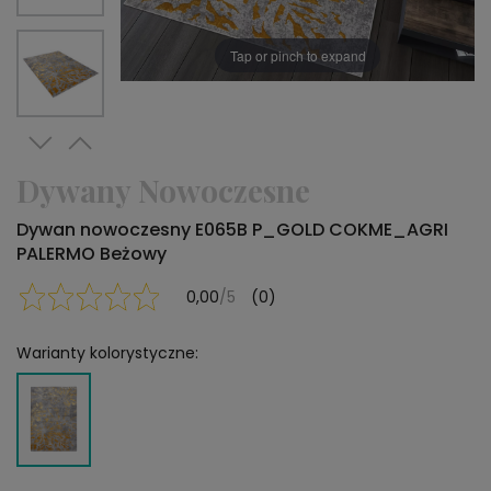
Tap or pinch to expand
Dywany Nowoczesne
Dywan nowoczesny E065B P_GOLD COKME_AGRI
PALERMO Beżowy
0,00
/5
(0)
Warianty kolorystyczne: