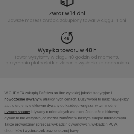
Zwrot w 14 dni
Zawsze możesz zwrócić zakupiony
towar w ciągu 14 dni
Wysyłka towaru w 48 h
Towar wysyłamy w ciągu 48 godzin
od momentu
otrzymania płatności lub
zlecenia wysłania za pobraniem
W CHEMEX zakupią Państwo on-line wysokiej jakości tradycyjne i
nowoczesne dywany
w atrakcyjnych cenach. Duży wybór to nasz największy
atut, oferujemy efektowne dywany do każdego wnętrza, w tym modne
dywany shaggy
i dywany o orientalnych wzorach. Jednakże efektowny
dywan to nie wszystko, co można zamówić w naszym sklepie internetowym.
Także prowadzimy sprzedaż wykładzin dywanowych, wykładzin PCW,
chodników i wycieraczek oraz sztucznej trawy.