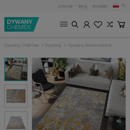
PL
O firmie
Blog
Kontakt
Dywany Chemex
Dywany
Dywany Nowoczesne