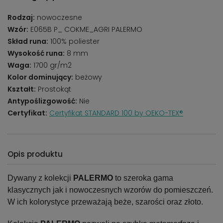
Rodzaj:
nowoczesne
Wzór:
E065B P_ COKME_AGRI PALERMO
Skład runa:
100% poliester
Wysokość runa:
8 mm
Waga:
1700 gr/m2
Kolor dominujący:
beżowy
Kształt:
Prostokąt
Antypoślizgowość:
Nie
Certyfikat:
Certyfikat STANDARD 100 by OEKO-TEX®
Opis produktu
Dywany z kolekcji
PALERMO
to szeroka gama
klasycznych jak i nowoczesnych wzorów do pomieszczeń.
W ich kolorystyce przeważają beże, szarości oraz złoto.