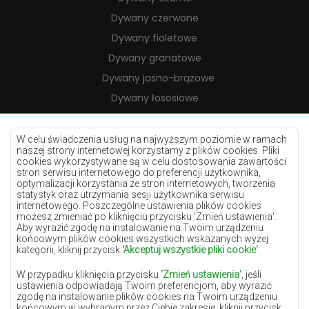
Dywany czerwone
Dywany fioletowe
Dywany granatowe
Dywany jasno-brązowe
Dywany łososiowe
Dywany kremowe
Dywany lilac
W celu świadczenia usług na najwyższym poziomie w ramach
naszej strony internetowej korzystamy z plików cookies. Pliki
Dywany żółte
cookies wykorzystywane są w celu dostosowania zawartości
stron serwisu internetowego do preferencji użytkownika,
Dywany miętowe
optymalizacji korzystania ze stron internetowych, tworzenia
statystyk oraz utrzymania sesji użytkownika serwisu
Dywany niebieskie
internetowego. Poszczególne ustawienia plików cookies
możesz zmieniać po kliknięciu przycisku 'Zmień ustawienia'.
Dywany pomarańczowe
Aby wyrazić zgodę na instalowanie na Twoim urządzeniu
Dywany różowe
końcowym plików cookies wszystkich wskazanych wyżej
kategorii, kliknij przycisk
'Akceptuj wszystkie pliki cookie'
.
Dywany szare
W przypadku kliknięcia przycisku
'Zmień ustawienia'
, jeśli
Dywany terakota
ustawienia odpowiadają Twoim preferencjom, aby wyrazić
zgodę na instalowanie plików cookies na Twoim urządzeniu
Dywany zielone
końcowym w wybranym przez Ciebie zakresie, kliknij przycisk