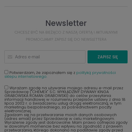
Newsletter
CHCESZ BYĆ NA BIEŻĄCO Z NASZĄ OFERTĄ I AKTUALNYMI
PROMOCJAMI? ZAPISZ SIĘ DO NEWSLETTERA
ZAPISZ SIĘ
Potwierdzam, że zapoznałem się z
polityką prywatności
sklepu internetowego.
Wyrażam zgodę na używanie mojego adresu e-mail przez
Sprzedawcę ("CHEMEX" S.C. WYKŁADZINY DYWANY KINGA
GRABOWSKA ROMAN GRABOWSKI) do celów przesyłania
informacji handlowej w rozumieniu przepisów ustawy z dnia 18
lipca 2002 r. o świadczeniu usług drogą elektroniczną, w tym
marketingu bezpośredniego, za pośrednictwem poczty
elektronicznej.
Zgadzam się na przetwarzanie moich danych osobowych
(adres email) przez Sprzedawcę w celu marketingowym.
Wyrażenie zgody jest dobrowolne. Mam prawo cofnięcia zgody
w dowolnym momencie bez wpływu na zgodność z prawem
przetwarzania, którego dokonano na podstawie zgody przed