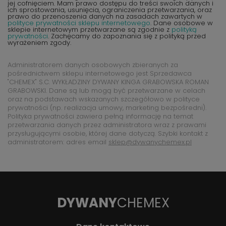
jej cofnięciem. Mam prawo dostępu do treści swoich danych i
ich sprostowania, usunięcia, ograniczenia przetwarzania, oraz
prawo do przenoszenia danych na zasadach zawartych w
polityce prywatności sklepu internetowego
. Dane osobowe w
sklepie internetowym przetwarzane są zgodnie z
polityką
prywatności
. Zachęcamy do zapoznania się z polityką przed
wyrażeniem zgody.
Administratorem danych osobowych zbieranych za
pośrednictwem sklepu internetowego jest Sprzedawca
"CHEMEX" S.C. WYKŁADZINY DYWANY KINGA GRABOWSKA ROMAN
GRABOWSKI. Dane są lub mogą być przetwarzane w celach
oraz na podstawach wskazanych szczegółowo w polityce
prywatności (np. realizacja umowy, marketing bezpośredni).
Polityka prywatności zawiera pełną informację na temat
przetwarzania danych przez administratora wraz z prawami
przysługującymi osobie, której dane dotyczą. Szybki kontakt z
administratorem: adres email
sklep@dywanychemex.pl
DYWANY
CHEMEX