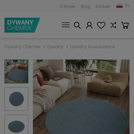
PL
O firmie
Blog
Kontakt
Dywany Chemex
Dywany
Dywany Nowoczesne