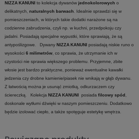
NIZZA KANUNI
to kolekcja dywanów
jednokolorowych
o
delikatnych,
naturalnych barwach
. Idealnie sprawdzi się w
pomieszczeniach, w których takie dodatki narażone są na
codzienne zabrudzenia, czyli np. w kuchni, przedpokoju czy
jadalni. Posiadają specjalne wypustki, które sprawiają, że są
antypoślizgowe. Dywany
NIZZA KANUNI
posiadają niskie runo o
wysokości
6 milimetrów
, co sprawia, że utrzymanie ich w
czystości nie sprawia większego problemu. Przyjemne, zbite
włosie jest bardzo praktyczne, ponieważ ewentualne kawałki
jedzenia czy drobne kamienie/piasek nie wnikają w głąb dywanu.
Z łatwością można je usunąć zmiotką, odkurzaczem czy
ściereczką. Kolekcja
NIZZA KANUNI
posiada
filcowy spód
,
doskonale wytłumi dźwięki w naszym pomieszczeniu. Dodatkowo
będzie izolować ciepło, a także spotęguje estetykę wnętrza.