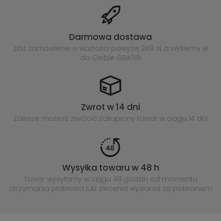
Darmowa dostawa
Złóż zamówienie o wartości powyżej
249 zł, a wyślemy je
do Ciebie GRATIS!
Zwrot w 14 dni
Zawsze możesz zwrócić zakupiony
towar w ciągu 14 dni
Wysyłka towaru w 48 h
Towar wysyłamy w ciągu 48 godzin
od momentu
otrzymania płatności lub
zlecenia wysłania za pobraniem