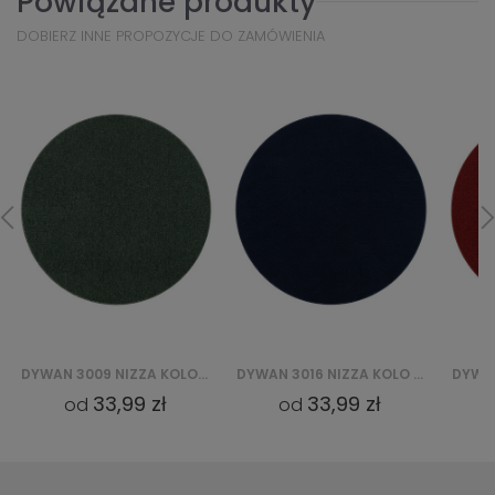
Powiązane produkty
DOBIERZ INNE PROPOZYCJE DO ZAMÓWIENIA
DYWAN 3009 NIZZA KOLO - ZIELONY
DYWAN 3016 NIZZA KOLO - GRANATOWY
33,99 zł
33,99 zł
od
od