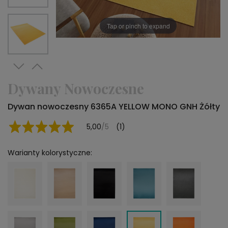
Tap or pinch to expand
Dywany Nowoczesne
Dywan nowoczesny 6365A YELLOW MONO GNH Żółty
5,00
/5
(1)
Warianty kolorystyczne: