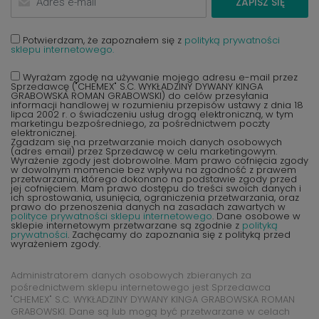
ZAPISZ SIĘ
Potwierdzam, że zapoznałem się z
polityką prywatności
sklepu internetowego.
Wyrażam zgodę na używanie mojego adresu e-mail przez
Sprzedawcę ("CHEMEX" S.C. WYKŁADZINY DYWANY KINGA
GRABOWSKA ROMAN GRABOWSKI) do celów przesyłania
informacji handlowej w rozumieniu przepisów ustawy z dnia 18
lipca 2002 r. o świadczeniu usług drogą elektroniczną, w tym
marketingu bezpośredniego, za pośrednictwem poczty
elektronicznej.
Zgadzam się na przetwarzanie moich danych osobowych
(adres email) przez Sprzedawcę w celu marketingowym.
Wyrażenie zgody jest dobrowolne. Mam prawo cofnięcia zgody
w dowolnym momencie bez wpływu na zgodność z prawem
przetwarzania, którego dokonano na podstawie zgody przed
jej cofnięciem. Mam prawo dostępu do treści swoich danych i
ich sprostowania, usunięcia, ograniczenia przetwarzania, oraz
prawo do przenoszenia danych na zasadach zawartych w
polityce prywatności sklepu internetowego
. Dane osobowe w
sklepie internetowym przetwarzane są zgodnie z
polityką
prywatności
. Zachęcamy do zapoznania się z polityką przed
wyrażeniem zgody.
Administratorem danych osobowych zbieranych za
pośrednictwem sklepu internetowego jest Sprzedawca
"CHEMEX" S.C. WYKŁADZINY DYWANY KINGA GRABOWSKA ROMAN
GRABOWSKI. Dane są lub mogą być przetwarzane w celach