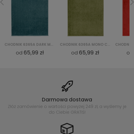
 DARK MONO CHODNIK GNH - NIEBIESKI
CHODNIK 6365A MONO CHODNIK GNH - ZIELONY
CHODNIK 6365A MONO CHODNIK GNH - CZERWONY
65,99 zł
65,99 zł
od
od
Darmowa dostawa
Złóż zamówienie o wartości powyżej
249 zł, a wyślemy je
do Ciebie GRATIS!