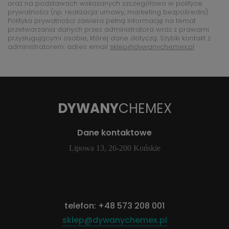
oraz na podstawach wskazanych szczegółowo w polityce
prywatności (np. realizacja umowy, marketing bezpośredni).
Polityka prywatności zawiera pełną informację na temat
przetwarzania danych przez administratora wraz z prawami
przysługującymi osobie, której dane dotyczą. Szybki kontakt z
administratorem: adres email
sklep@dywanychemex.pl
DYWANY
CHEMEX
Dane kontaktowe
Lipowa 13, 26-200 Końskie
telefon:
+48 573 208 001
sklep@dywanychemex.pl