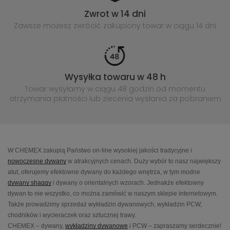
Zwrot w 14 dni
Zawsze możesz zwrócić zakupiony
towar w ciągu 14 dni
Wysyłka towaru w 48 h
Towar wysyłamy w ciągu 48 godzin
od momentu
otrzymania płatności lub
zlecenia wysłania za pobraniem
W CHEMEX zakupią Państwo on-line wysokiej jakości tradycyjne i
nowoczesne dywany
w atrakcyjnych cenach. Duży wybór to nasz największy
atut, oferujemy efektowne dywany do każdego wnętrza, w tym modne
dywany shaggy
i dywany o orientalnych wzorach. Jednakże efektowny
dywan to nie wszystko, co można zamówić w naszym sklepie internetowym.
Także prowadzimy sprzedaż wykładzin dywanowych, wykładzin PCW,
chodników i wycieraczek oraz sztucznej trawy.
CHEMEX – dywany,
wykładziny dywanowe
i PCW – zapraszamy serdecznie!