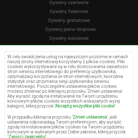
Dywany czerwone
Dywany fioletowe
Dywany granatowe
Dywany jasno-brązowe
Dywany łososiowe
Dywany kremowe
Dywany lilac
W celu świadczenia usług na najwyższym poziomie w ramach
naszej strony internetowej korzystamy z plików cookies. Pliki
Dywany żółte
cookies wykorzystywane są w celu dostosowania zawartości
stron serwisu internetowego do preferencji użytkownika,
Dywany miętowe
optymalizacji korzystania ze stron internetowych, tworzenia
statystyk oraz utrzymania sesji użytkownika serwisu
Dywany niebieskie
internetowego. Poszczególne ustawienia plików cookies
możesz zmieniać po kliknięciu przycisku 'Zmień ustawienia'.
Dywany pomarańczowe
Aby wyrazić zgodę na instalowanie na Twoim urządzeniu
Dywany różowe
końcowym plików cookies wszystkich wskazanych wyżej
kategorii, kliknij przycisk
'Akceptuj wszystkie pliki cookie'
.
Dywany szare
W przypadku kliknięcia przycisku
'Zmień ustawienia'
, jeśli
Dywany terakota
ustawienia odpowiadają Twoim preferencjom, aby wyrazić
zgodę na instalowanie plików cookies na Twoim urządzeniu
Dywany zielone
końcowym w wybranym przez Ciebie zakresie, kliknij przycisk
Dywany złote
'Zapisz i zaakceptuj'
.