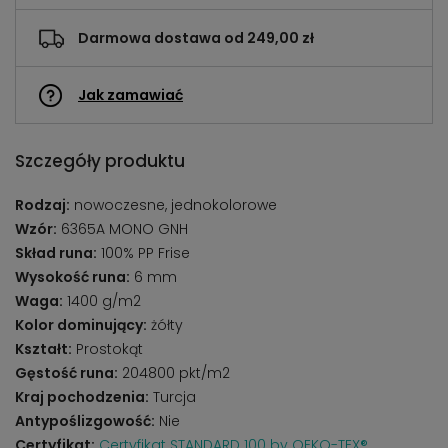
Darmowa dostawa od 249,00 zł
Jak zamawiać
Szczegóły produktu
Rodzaj:
nowoczesne, jednokolorowe
Wzór:
6365A MONO GNH
Skład runa:
100% PP Frise
Wysokość runa:
6 mm
Waga:
1400 g/m2
Kolor dominujący:
żółty
Kształt:
Prostokąt
Gęstość runa:
204800 pkt/m2
Kraj pochodzenia:
Turcja
Antypoślizgowość:
Nie
Certyfikat:
Certyfikat STANDARD 100 by OEKO-TEX®