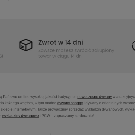
Zwrot w 14 dni
Zawsze możesz zwrócić zakupiony
S!
towar w ciągu 14 dni
Państwo on-line wysokiej jakości tradycyjne i
nowoczesne dywany
w atrakcyjnyc
do każdego wnętrza, w tym modne
dywany shaggy
i dywany o orientalnych wzora
sklepie internetowym. Także prowadzimy sprzedaż wykładzin dywanowych, wykładz
,
wykładziny dywanowe
i PCW – zapraszamy serdecznie!