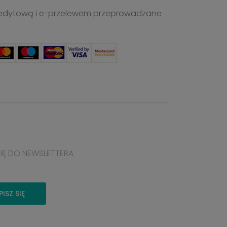
ą kredytową i e-przelewem przeprowadzane
SIĘ DO NEWSLETTERA
PISZ SIĘ