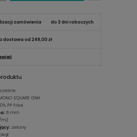
lizacji zamówienia
do 3 dni roboczych
 dostawa od 249,00 zł
awiać
produktu
czesne
MONO SQUARE GNH
0% PP Frise
a:
6 mm
g/m2
jący:
zielony
okąt