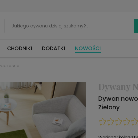
CHODNIKI
DODATKI
NOWOŚCI
woczesne
Dywany N
Dywan nowo
Zielony
Warianty koloryst