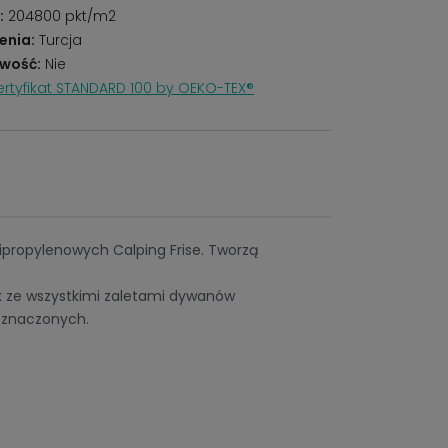
:
204800 pkt/m2
enia:
Turcja
wość:
Nie
rtyfikat STANDARD 100 by OEKO-TEX®
lipropylenowych Calping Frise. Tworzą
 ze wszystkimi zaletami dywanów
eznaczonych.