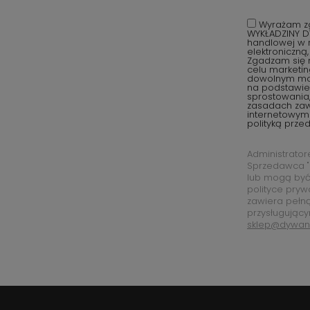
Wyrażam zg
WYKŁADZINY D
handlowej w r
elektroniczną
Zgadzam się 
celu marketi
dowolnym mom
na podstawie 
sprostowania,
zasadach za
internetowym
polityką prze
Administrato
Sprzedawca "
lub mogą być
polityce pryw
zawiera pełn
przysługujący
sklep@dywan