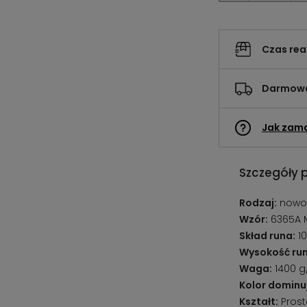
Czas rea
Darmowa
Jak zam
Szczegóły 
Rodzaj:
nowo
Wzór:
6365A 
Skład runa:
10
Wysokość run
Waga:
1400 
Kolor dominu
Kształt:
Prost