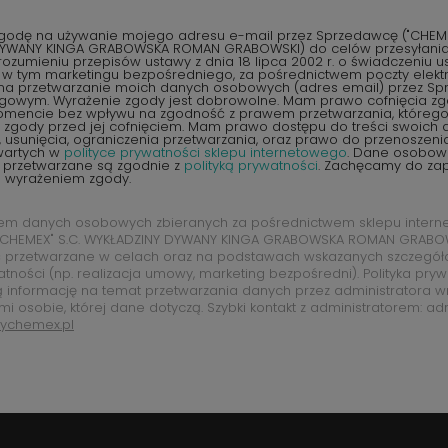
odę na używanie mojego adresu e-mail przez Sprzedawcę ("CHEMEX
YWANY KINGA GRABOWSKA ROMAN GRABOWSKI) do celów przesyłania 
ozumieniu przepisów ustawy z dnia 18 lipca 2002 r. o świadczeniu u
, w tym marketingu bezpośredniego, za pośrednictwem poczty elektr
na przetwarzanie moich danych osobowych (adres email) przez S
ngowym. Wyrażenie zgody jest dobrowolne. Mam prawo cofnięcia z
encie bez wpływu na zgodność z prawem przetwarzania, któreg
zgody przed jej cofnięciem. Mam prawo dostępu do treści swoich d
 usunięcia, ograniczenia przetwarzania, oraz prawo do przenoszen
wartych w
polityce prywatności sklepu internetowego
. Dane osobow
 przetwarzane są zgodnie z
polityką prywatności
. Zachęcamy do zap
d wyrażeniem zgody.
rem danych osobowych zbieranych za pośrednictwem sklepu intern
CHEMEX" S.C. WYKŁADZINY DYWANY KINGA GRABOWSKA ROMAN GRABOW
 przetwarzane w celach oraz na podstawach wskazanych szczegó
atności (np. realizacja umowy, marketing bezpośredni). Polityka pry
ą informację na temat przetwarzania danych przez administratora w
mi osobie, której dane dotyczą. Szybki kontakt z administratorem: ad
ychemex.pl