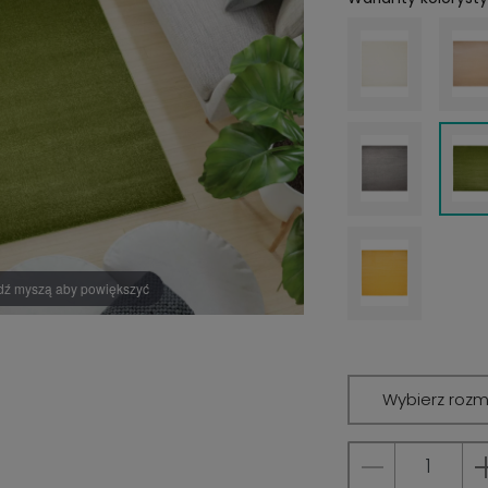
dź myszą aby powiększyć
Wybierz rozm