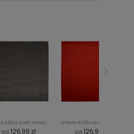
DYWAN 6365A MONO GNH - CZERWONY
DYWAN 6365A MONO GNJ - BEŻOWY
126,99 zł
126,99 zł
od
od