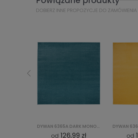
Powiązane produkty
DOBIERZ INNE PROPOZYCJE DO ZAMÓWIENIA
DYWAN 6365A DARK MONO GNH - NIEBIESKI
DYWAN 6365A MONO GNH - ŻÓŁTY
9 zł
126,99 zł
od
od