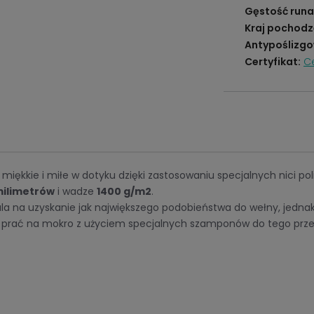
Gęstość runa
Kraj pochodz
Antypoślizgo
Certyfikat:
Ce
miękkie i miłe w dotyku dzięki zastosowaniu specjalnych nici po
milimetrów
i wadze
1400 g/m2
.
na uzyskanie jak największego podobieństwa do wełny, jednak
 i prać na mokro z użyciem specjalnych szamponów do tego prz