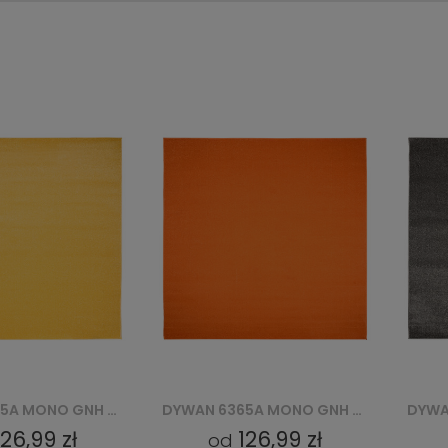
DYWAN 6365A MONO GNH - POMARAŃCZOWY
DYWAN 6365A DARK MONO GNJ - SZARY
126,99 zł
126,99 zł
od