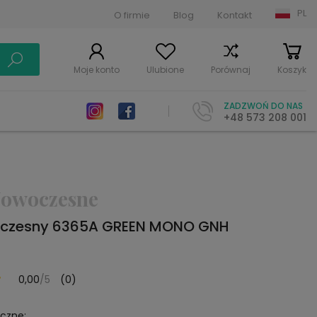
PL
O firmie
Blog
Kontakt
Moje konto
Ulubione
Porównaj
Koszyk
ZADZWOŃ DO NAS
+48 573 208 001
owoczesne
czesny 6365A GREEN MONO GNH
0,00
/5
(0)
yczne: