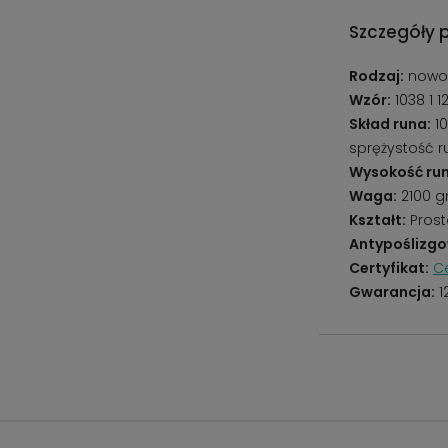
Szczegóły 
Rodzaj:
nowo
Wzór:
1038 1 1
Skład runa:
10
sprężystość 
Wysokość run
Waga:
2100 g
Kształt:
Prost
Antypoślizgo
Certyfikat:
Ce
Gwarancja:
1