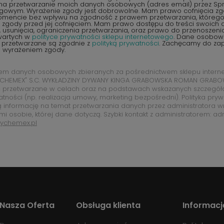
na przetwarzanie moich danych osobowych (adres email) przez S
ngowym. Wyrażenie zgody jest dobrowolne. Mam prawo cofnięcia z
encie bez wpływu na zgodność z prawem przetwarzania, któreg
zgody przed jej cofnięciem. Mam prawo dostępu do treści swoich d
 usunięcia, ograniczenia przetwarzania, oraz prawo do przenoszen
wartych w
polityce prywatności sklepu internetowego
. Dane osobow
 przetwarzane są zgodnie z
polityką prywatności
. Zachęcamy do zap
d wyrażeniem zgody.
rem danych osobowych zbieranych za pośrednictwem sklepu intern
CHEMEX" S.C. WYKŁADZINY DYWANY KINGA GRABOWSKA ROMAN GRABOW
 przetwarzane w celach oraz na podstawach wskazanych szczegó
atności (np. realizacja umowy, marketing bezpośredni). Polityka pry
ą informację na temat przetwarzania danych przez administratora w
mi osobie, której dane dotyczą. Szybki kontakt z administratorem: ad
ychemex.pl
Nasza Oferta
Obsługa klienta
Informacj