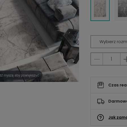
Wybierz rozm
dź myszą aby powiększyć
Czas rea
Darmowa
Jak zam