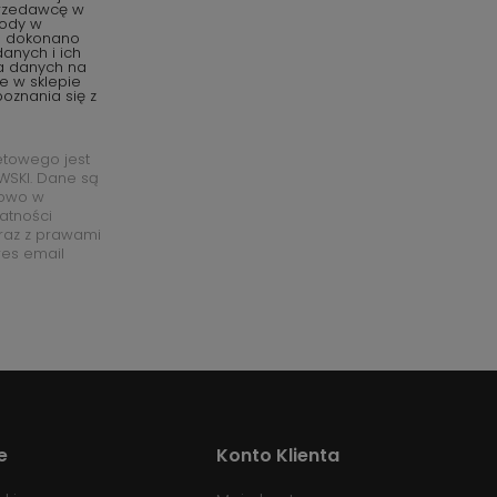
przedawcę w
gody w
o dokonano
anych i ich
ia danych na
e w sklepie
oznania się z
etowego jest
SKI. Dane są
łowo w
watności
raz z prawami
res email
e
Konto Klienta