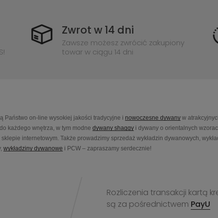
Zwrot w 14 dni
Zawsze możesz zwrócić zakupiony
S!
towar w ciągu 14 dni
Państwo on-line wysokiej jakości tradycyjne i
nowoczesne dywany
w atrakcyjnyc
do każdego wnętrza, w tym modne
dywany shaggy
i dywany o orientalnych wzora
sklepie internetowym. Także prowadzimy sprzedaż wykładzin dywanowych, wykładz
,
wykładziny dywanowe
i PCW – zapraszamy serdecznie!
Rozliczenia transakcji kart
są za pośrednictwem
PayU