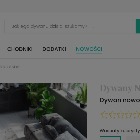
CHODNIKI
DODATKI
NOWOŚCI
woczesne
Dywany N
Dywan nowoc
Warianty koloryst