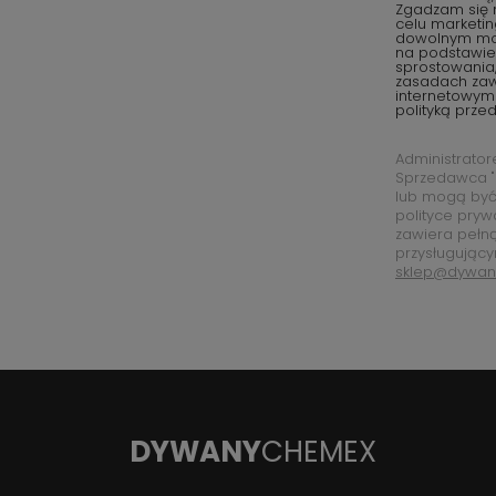
Zgadzam się 
celu marketi
dowolnym mom
na podstawie 
sprostowania,
zasadach za
internetowym
polityką prze
Administrato
Sprzedawca "
lub mogą być
polityce pryw
zawiera pełn
przysługujący
sklep@dywan
DYWANY
CHEMEX