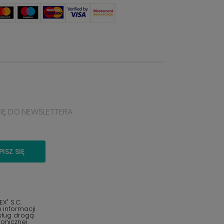
SIĘ DO NEWSLETTERA
PISZ SIĘ
" S.C.
informacji
sług drogą
onicznej.