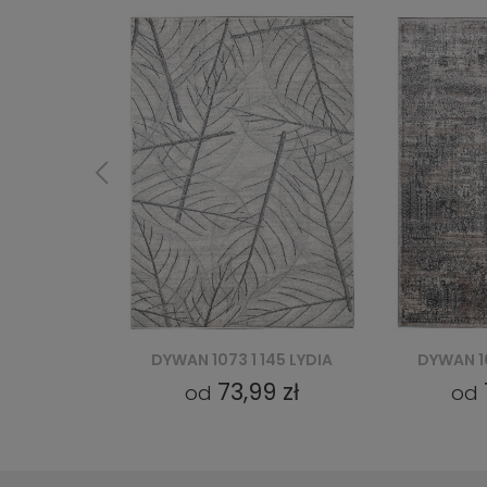
145 LYDIA
DYWAN 1072 1 145 LYDIA
DYWAN 10
9 zł
73,99 zł
od
od