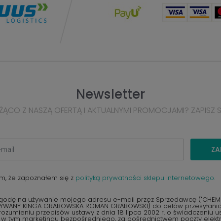
Newsletter
ŻĄCO Z NASZĄ OFERTĄ I AKTUALNYMI PROMOCJAMI? ZAPISZ 
ZA
m, że zapoznałem się z
polityką prywatności sklepu internetowego.
odę na używanie mojego adresu e-mail przez Sprzedawcę ("CHEMEX
YWANY KINGA GRABOWSKA ROMAN GRABOWSKI) do celów przesyłania 
ozumieniu przepisów ustawy z dnia 18 lipca 2002 r. o świadczeniu u
, w tym marketingu bezpośredniego, za pośrednictwem poczty elektr