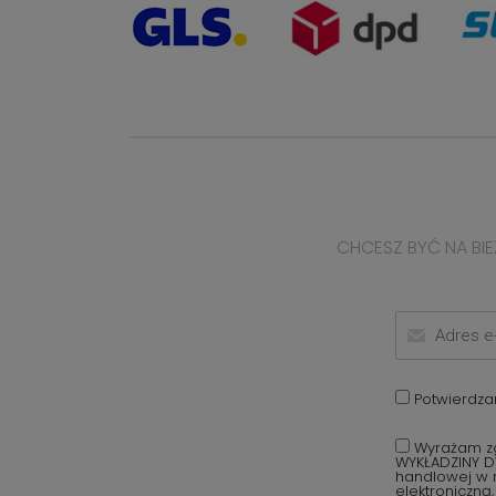
CHCESZ BYĆ NA BIE
Potwierdza
Wyrażam zg
WYKŁADZINY D
handlowej w r
elektroniczną