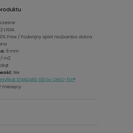
produktu
czesne
22 LYDIA
0% Frise / Podwójny splot nici,bardzo dobra
runa
a:
9 mm
r/ m2
okąt
wość:
Nie
rtyfikat STANDARD 100 by OEKO-TEX®
2 miesięcy