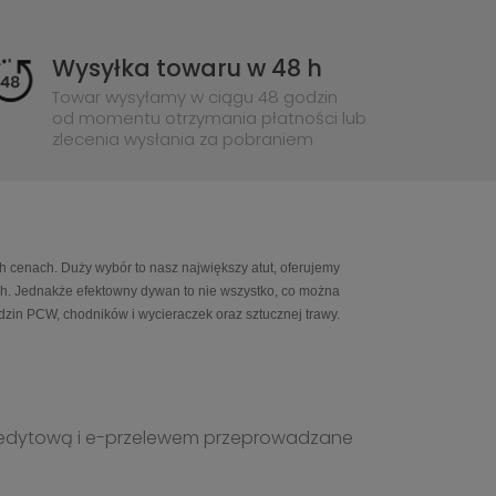
Wysyłka towaru w 48 h
Towar wysyłamy w ciągu 48 godzin
od momentu otrzymania płatności lub
zlecenia wysłania za pobraniem
h cenach. Duży wybór to nasz największy atut, oferujemy
ch. Jednakże efektowny dywan to nie wszystko, co można
in PCW, chodników i wycieraczek oraz sztucznej trawy.
ą kredytową i e-przelewem przeprowadzane