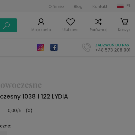
PL
O firmie
Blog
Kontakt
Moje konto
Ulubione
Porównaj
Koszyk
ZADZWOŃ DO NAS
+48 573 208 001
owoczesne
zesny 1038 1 122 LYDIA
0,00
/5
(0)
yczne: