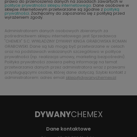
prawo do przenoszenia danych na zasadach zawartych w
polityce prywatności sklepu internetowego
. Dane osobowe w
sklepie internetowym przetwarzane są zgodnie z
polityką
prywatności
. Zachęcamy do zapoznania się z polityką przed
wyrażeniem zgody.
Administratorem danych osobowych zbieranych za
pośrednictwem sklepu internetowego jest Sprzedawca
"CHEMEX" S.C. WYKŁADZINY DYWANY KINGA GRABOWSKA ROMAN
GRABOWSKI. Dane są lub mogą być przetwarzane w celach
oraz na podstawach wskazanych szczegółowo w polityce
prywatności (np. realizacja umowy, marketing bezpośredni).
Polityka prywatności zawiera pełną informację na temat
przetwarzania danych przez administratora wraz z prawami
przysługującymi osobie, której dane dotyczą. Szybki kontakt z
administratorem: adres email
sklep@dywanychemex.pl
DYWANY
CHEMEX
Dane kontaktowe