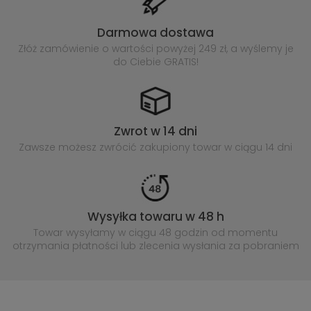
Darmowa dostawa
Złóż zamówienie o wartości powyżej
249 zł, a wyślemy je
do Ciebie GRATIS!
Zwrot w 14 dni
Zawsze możesz zwrócić zakupiony
towar w ciągu 14 dni
Wysyłka towaru w 48 h
Towar wysyłamy w ciągu 48 godzin
od momentu
otrzymania płatności lub
zlecenia wysłania za pobraniem