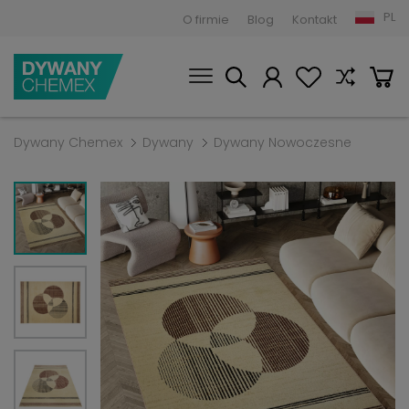
PL
O firmie
Blog
Kontakt
Dywany Chemex
Dywany
Dywany Nowoczesne