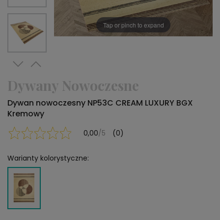
Tap or pinch to expand
Dywany Nowoczesne
Dywan nowoczesny NP53C CREAM LUXURY BGX
Kremowy
0,00
/5
(0)
Warianty kolorystyczne: