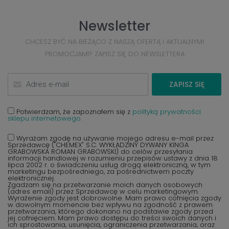
Newsletter
CHCESZ BYĆ NA BIEŻĄCO Z NASZĄ OFERTĄ I AKTUALNYMI
PROMOCJAMI? ZAPISZ SIĘ DO NEWSLETTERA
ZAPISZ SIĘ
Potwierdzam, że zapoznałem się z
polityką prywatności
sklepu internetowego.
Wyrażam zgodę na używanie mojego adresu e-mail przez
Sprzedawcę ("CHEMEX" S.C. WYKŁADZINY DYWANY KINGA
GRABOWSKA ROMAN GRABOWSKI) do celów przesyłania
informacji handlowej w rozumieniu przepisów ustawy z dnia 18
lipca 2002 r. o świadczeniu usług drogą elektroniczną, w tym
marketingu bezpośredniego, za pośrednictwem poczty
elektronicznej.
Zgadzam się na przetwarzanie moich danych osobowych
(adres email) przez Sprzedawcę w celu marketingowym.
Wyrażenie zgody jest dobrowolne. Mam prawo cofnięcia zgody
w dowolnym momencie bez wpływu na zgodność z prawem
przetwarzania, którego dokonano na podstawie zgody przed
jej cofnięciem. Mam prawo dostępu do treści swoich danych i
ich sprostowania, usunięcia, ograniczenia przetwarzania, oraz