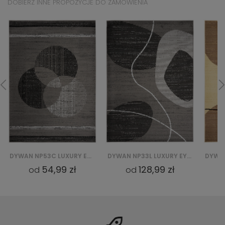
DOBIERZ INNE PROPOZYCJE DO ZAMÓWIENIA
DYWAN NP53C LUXURY EYM - SZARY
DYWAN NP33L LUXURY EYM - SZARY
DYWAN NP33J LUXURY BGX - KREMOWY
128,99 zł
54,99 zł
od
od