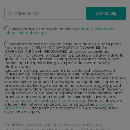
ZAPISZ SIĘ
Potwierdzam, że zapoznałem się z
polityką prywatności
sklepu internetowego.
Wyrażam zgodę na używanie mojego adresu e-mail przez
Sprzedawcę ("CHEMEX" S.C. WYKŁADZINY DYWANY KINGA
GRABOWSKA ROMAN GRABOWSKI) do celów przesyłania
informacji handlowej w rozumieniu przepisów ustawy z dnia 18
lipca 2002 r. o świadczeniu usług drogą elektroniczną, w tym
marketingu bezpośredniego, za pośrednictwem poczty
elektronicznej.
Zgadzam się na przetwarzanie moich danych osobowych
(adres email) przez Sprzedawcę w celu marketingowym.
Wyrażenie zgody jest dobrowolne. Mam prawo cofnięcia zgody
w dowolnym momencie bez wpływu na zgodność z prawem
przetwarzania, którego dokonano na podstawie zgody przed
jej cofnięciem. Mam prawo dostępu do treści swoich danych i
ich sprostowania, usunięcia, ograniczenia przetwarzania, oraz
prawo do przenoszenia danych na zasadach zawartych w
polityce prywatności sklepu internetowego
. Dane osobowe w
sklepie internetowym przetwarzane są zgodnie z
polityką
prywatności
. Zachęcamy do zapoznania się z polityką przed
wyrażeniem zgody.
Administratorem danych osobowych zbieranych za
pośrednictwem sklepu internetowego jest Sprzedawca