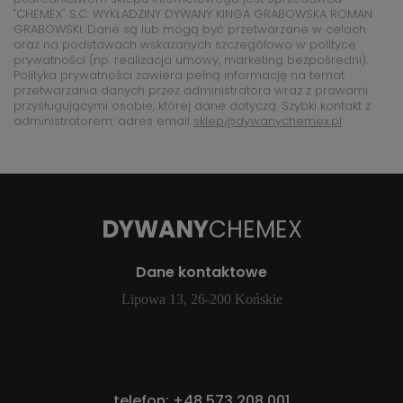
"CHEMEX" S.C. WYKŁADZINY DYWANY KINGA GRABOWSKA ROMAN
GRABOWSKI. Dane są lub mogą być przetwarzane w celach
oraz na podstawach wskazanych szczegółowo w polityce
prywatności (np. realizacja umowy, marketing bezpośredni).
Polityka prywatności zawiera pełną informację na temat
przetwarzania danych przez administratora wraz z prawami
przysługującymi osobie, której dane dotyczą. Szybki kontakt z
administratorem: adres email
sklep@dywanychemex.pl
DYWANY
CHEMEX
Dane kontaktowe
Lipowa 13, 26-200 Końskie
telefon:
+48 573 208 001