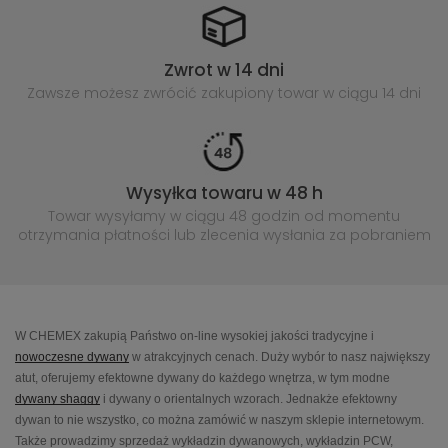
Zwrot w 14 dni
Zawsze możesz zwrócić zakupiony
towar w ciągu 14 dni
Wysyłka towaru w 48 h
Towar wysyłamy w ciągu 48 godzin
od momentu
otrzymania płatności lub
zlecenia wysłania za pobraniem
W CHEMEX zakupią Państwo on-line wysokiej jakości tradycyjne i
nowoczesne dywany
w atrakcyjnych cenach. Duży wybór to nasz największy
atut, oferujemy efektowne dywany do każdego wnętrza, w tym modne
dywany shaggy
i dywany o orientalnych wzorach. Jednakże efektowny
dywan to nie wszystko, co można zamówić w naszym sklepie internetowym.
Także prowadzimy sprzedaż wykładzin dywanowych, wykładzin PCW,