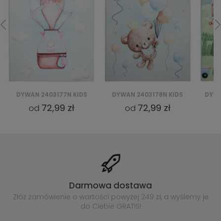
DYWAN 2403178N KIDS
DYWAN 2409030D-1 KIDS
DYWA
72,99 zł
72,99 zł
od
od
Darmowa dostawa
Złóż zamówienie o wartości powyżej
249 zł, a wyślemy je
do Ciebie GRATIS!