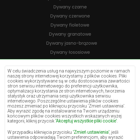
Dywany czarne
Dywany czerwone
Dywany fioletowe
Dywany granatowe
Dywany jasno-brązowe
Dywany łososiowe
Dywany kremowe
Dywany lilac
W celu świadczenia usług na najwyższym poziomie w ramach
naszej strony internetowej korzystamy z plików cookies. Pliki
Dywany żółte
cookies wykorzystywane są w celu dostosowania zawartości
stron serwisu internetowego do preferencji użytkownika,
Dywany miętowe
optymalizacji korzystania ze stron internetowych, tworzenia
statystyk oraz utrzymania sesji użytkownika serwisu
Dywany niebieskie
internetowego. Poszczególne ustawienia plików cookies
możesz zmieniać po kliknięciu przycisku 'Zmień ustawienia'.
Dywany pomarańczowe
Aby wyrazić zgodę na instalowanie na Twoim urządzeniu
Dywany różowe
końcowym plików cookies wszystkich wskazanych wyżej
kategorii, kliknij przycisk
'Akceptuj wszystkie pliki cookie'
.
Dywany szare
W przypadku kliknięcia przycisku
'Zmień ustawienia'
, jeśli
Dywany terakota
ustawienia odpowiadają Twoim preferencjom, aby wyrazić