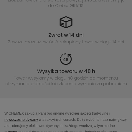
Złóż zamówienie o wartości powyżej
249 zł, a wyślemy je
do Ciebie GRATIS!
Zwrot w 14 dni
Zawsze możesz zwrócić zakupiony
towar w ciągu 14 dni
Wysyłka towaru w 48 h
Towar wysyłamy w ciągu 48 godzin
od momentu
otrzymania płatności lub
zlecenia wysłania za pobraniem
W CHEMEX zakupią Państwo on-line wysokiej jakości tradycyjne i
nowoczesne dywany
w atrakcyjnych cenach. Duży wybór to nasz największy
atut, oferujemy efektowne dywany do każdego wnętrza, w tym modne