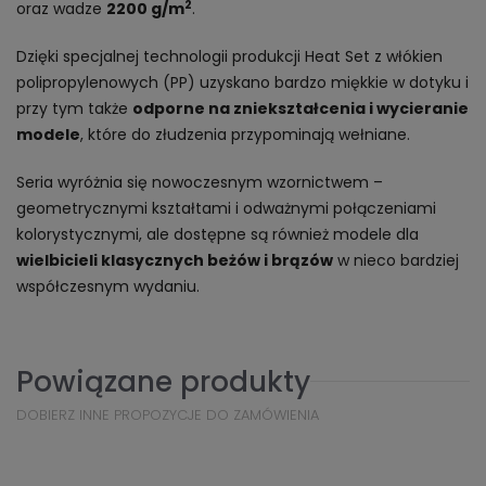
2
oraz wadze
2200 g/m
.
Dzięki specjalnej technologii produkcji Heat Set z włókien
polipropylenowych (PP) uzyskano bardzo miękkie w dotyku i
przy tym także
odporne na zniekształcenia i wycieranie
modele
, które do złudzenia przypominają wełniane.
Seria wyróżnia się nowoczesnym wzornictwem –
geometrycznymi kształtami i odważnymi połączeniami
kolorystycznymi, ale dostępne są również modele dla
wielbicieli klasycznych beżów i brązów
w nieco bardziej
współczesnym wydaniu.
Powiązane produkty
DOBIERZ INNE PROPOZYCJE DO ZAMÓWIENIA