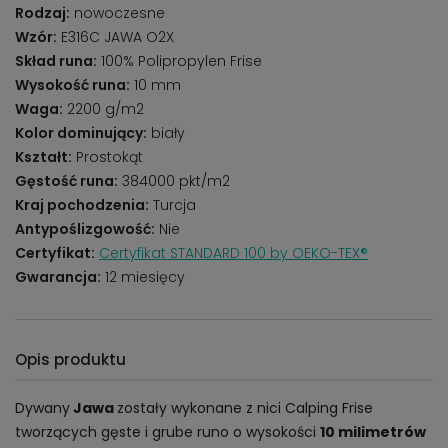
Rodzaj:
nowoczesne
Wzór:
E316C JAWA O2X
Skład runa:
100% Polipropylen Frise
Wysokość runa:
10 mm
Waga:
2200 g/m2
Kolor dominujący:
biały
Kształt:
Prostokąt
Gęstość runa:
384000 pkt/m2
Kraj pochodzenia:
Turcja
Antypoślizgowość:
Nie
Certyfikat:
Certyfikat STANDARD 100 by OEKO-TEX®
Gwarancja:
12 miesięcy
Opis produktu
Dywany
Jawa
zostały wykonane z nici Calping Frise
tworzących gęste i grube runo o wysokości
10 milimetrów