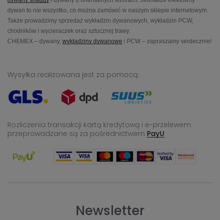
dywany shaggy
i dywany o orientalnych wzorach. Jednakże efektowny
dywan to nie wszystko, co można zamówić w naszym sklepie internetowym.
Także prowadzimy sprzedaż wykładzin dywanowych, wykładzin PCW,
chodników i wycieraczek oraz sztucznej trawy.
CHEMEX – dywany,
wykładziny dywanowe
i PCW – zapraszamy serdecznie!
Wysyłka realizowana jest za pomocą:
Rozliczenia transakcji kartą kredytową i e-przelewem
przeprowadzane
są za pośrednictwem
PayU
Newsletter