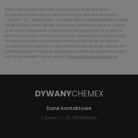
Administratorem danych osobowych zbieranych za
pośrednictwem sklepu internetowego jest Sprzedawca
"CHEMEX" S.C. WYKŁADZINY DYWANY KINGA GRABOWSKA ROMAN
GRABOWSKI. Dane są lub mogą być przetwarzane w celach
oraz na podstawach wskazanych szczegółowo w polityce
prywatności (np. realizacja umowy, marketing bezpośredni).
Polityka prywatności zawiera pełną informację na temat
przetwarzania danych przez administratora wraz z prawami
przysługującymi osobie, której dane dotyczą. Szybki kontakt z
administratorem: adres email
sklep@dywanychemex.pl
DYWANY
CHEMEX
Dane kontaktowe
Lipowa 13, 26-200 Końskie