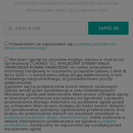
CHCESZ BYĆ NA BIEŻĄCO Z NASZĄ OFERTĄ I AKTUALNYMI
PROMOCJAMI? ZAPISZ SIĘ DO NEWSLETTERA
ZAPISZ SIĘ
Potwierdzam, że zapoznałem się z
polityką prywatności
sklepu internetowego.
Wyrażam zgodę na używanie mojego adresu e-mail przez
Sprzedawcę ("CHEMEX" S.C. WYKŁADZINY DYWANY KINGA
GRABOWSKA ROMAN GRABOWSKI) do celów przesyłania
informacji handlowej w rozumieniu przepisów ustawy z dnia 18
lipca 2002 r. o świadczeniu usług drogą elektroniczną, w tym
marketingu bezpośredniego, za pośrednictwem poczty
elektronicznej.
Zgadzam się na przetwarzanie moich danych osobowych
(adres email) przez Sprzedawcę w celu marketingowym.
Wyrażenie zgody jest dobrowolne. Mam prawo cofnięcia zgody
w dowolnym momencie bez wpływu na zgodność z prawem
przetwarzania, którego dokonano na podstawie zgody przed
jej cofnięciem. Mam prawo dostępu do treści swoich danych i
ich sprostowania, usunięcia, ograniczenia przetwarzania, oraz
prawo do przenoszenia danych na zasadach zawartych w
polityce prywatności sklepu internetowego
. Dane osobowe w
sklepie internetowym przetwarzane są zgodnie z
polityką
prywatności
. Zachęcamy do zapoznania się z polityką przed
wyrażeniem zgody.