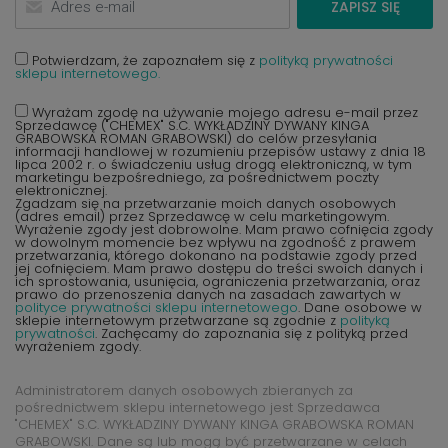
ZAPISZ SIĘ
Potwierdzam, że zapoznałem się z
polityką prywatności
sklepu internetowego.
Wyrażam zgodę na używanie mojego adresu e-mail przez
Sprzedawcę ("CHEMEX" S.C. WYKŁADZINY DYWANY KINGA
GRABOWSKA ROMAN GRABOWSKI) do celów przesyłania
informacji handlowej w rozumieniu przepisów ustawy z dnia 18
lipca 2002 r. o świadczeniu usług drogą elektroniczną, w tym
marketingu bezpośredniego, za pośrednictwem poczty
elektronicznej.
Zgadzam się na przetwarzanie moich danych osobowych
(adres email) przez Sprzedawcę w celu marketingowym.
Wyrażenie zgody jest dobrowolne. Mam prawo cofnięcia zgody
w dowolnym momencie bez wpływu na zgodność z prawem
przetwarzania, którego dokonano na podstawie zgody przed
jej cofnięciem. Mam prawo dostępu do treści swoich danych i
ich sprostowania, usunięcia, ograniczenia przetwarzania, oraz
prawo do przenoszenia danych na zasadach zawartych w
polityce prywatności sklepu internetowego
. Dane osobowe w
sklepie internetowym przetwarzane są zgodnie z
polityką
prywatności
. Zachęcamy do zapoznania się z polityką przed
wyrażeniem zgody.
Administratorem danych osobowych zbieranych za
pośrednictwem sklepu internetowego jest Sprzedawca
"CHEMEX" S.C. WYKŁADZINY DYWANY KINGA GRABOWSKA ROMAN
GRABOWSKI. Dane są lub mogą być przetwarzane w celach