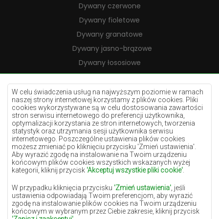
Dywany czerwone
Dywany fioletowe
Dywany granatowe
Dywany jasno-brązowe
Dywany łososiowe
Dywany kremowe
Dywany lilac
W celu świadczenia usług na najwyższym poziomie w ramach
naszej strony internetowej korzystamy z plików cookies. Pliki
Dywany żółte
cookies wykorzystywane są w celu dostosowania zawartości
stron serwisu internetowego do preferencji użytkownika,
Dywany miętowe
optymalizacji korzystania ze stron internetowych, tworzenia
statystyk oraz utrzymania sesji użytkownika serwisu
Dywany niebieskie
internetowego. Poszczególne ustawienia plików cookies
możesz zmieniać po kliknięciu przycisku 'Zmień ustawienia'.
Dywany pomarańczowe
Aby wyrazić zgodę na instalowanie na Twoim urządzeniu
Dywany różowe
końcowym plików cookies wszystkich wskazanych wyżej
kategorii, kliknij przycisk
'Akceptuj wszystkie pliki cookie'
.
Dywany szare
W przypadku kliknięcia przycisku
'Zmień ustawienia'
, jeśli
Dywany terakota
ustawienia odpowiadają Twoim preferencjom, aby wyrazić
zgodę na instalowanie plików cookies na Twoim urządzeniu
Dywany zielone
końcowym w wybranym przez Ciebie zakresie, kliknij przycisk
Dywany złote