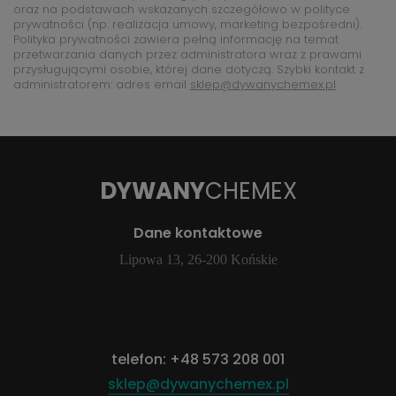
oraz na podstawach wskazanych szczegółowo w polityce
prywatności (np. realizacja umowy, marketing bezpośredni).
Polityka prywatności zawiera pełną informację na temat
przetwarzania danych przez administratora wraz z prawami
przysługującymi osobie, której dane dotyczą. Szybki kontakt z
administratorem: adres email
sklep@dywanychemex.pl
DYWANY
CHEMEX
Dane kontaktowe
Lipowa 13, 26-200 Końskie
telefon:
+48 573 208 001
sklep@dywanychemex.pl