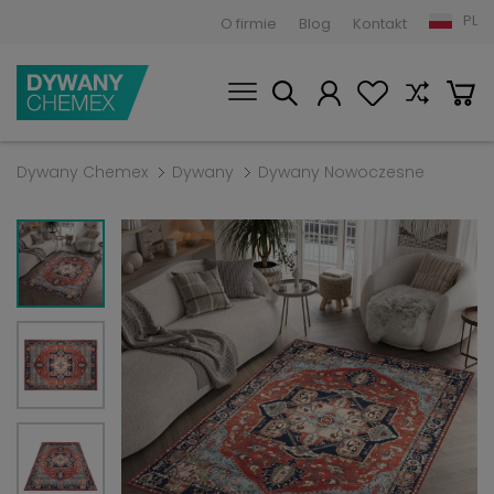
PL
O firmie
Blog
Kontakt
Dywany Chemex
Dywany
Dywany Nowoczesne