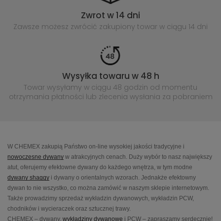
Zwrot w 14 dni
Zawsze możesz zwrócić zakupiony
towar w ciągu 14 dni
Wysyłka towaru w 48 h
Towar wysyłamy w ciągu 48 godzin
od momentu
otrzymania płatności lub
zlecenia wysłania za pobraniem
W CHEMEX zakupią Państwo on-line wysokiej jakości tradycyjne i
nowoczesne dywany
w atrakcyjnych cenach. Duży wybór to nasz największy
atut, oferujemy efektowne dywany do każdego wnętrza, w tym modne
dywany shaggy
i dywany o orientalnych wzorach. Jednakże efektowny
dywan to nie wszystko, co można zamówić w naszym sklepie internetowym.
Także prowadzimy sprzedaż wykładzin dywanowych, wykładzin PCW,
chodników i wycieraczek oraz sztucznej trawy.
CHEMEX – dywany,
wykładziny dywanowe
i PCW – zapraszamy serdecznie!