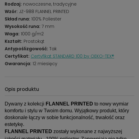
Rodzaj:
nowoczesne, tradycyjne
Wzór:
JZ-988 FLANNEL PRINTED
Skład runa:
100% Poliester
Wysokość runa:
7 mm
Waga:
1000 g/m2
Kształt:
Prostokąt
Antypoślizgowość:
Tak
Certyfikat:
Certyfikat STANDARD 100 by OEKO-TEX®
Gwarancja:
12 miesięcy
Opis produktu
Dywany z kolekcji
FLANNEL PRINTED
to nowy wymiar
komfortu i stylu w Twoim domu. Wyjątkowy produkt, który
doskonale łączy w sobie funkcjonalność, trwałość oraz
estetykę.
FLANNEL PRINTED
zostały wykonane z najwyższej
jakości materiału - 100% poliester. Zapewniają nie tylko