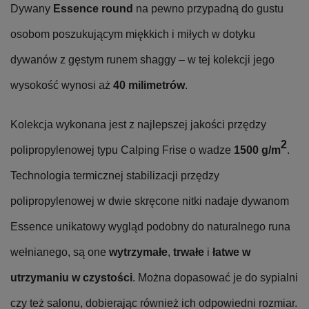
Dywany
Essence round
na pewno przypadną do gustu
osobom poszukującym miękkich i miłych w dotyku
dywanów z gęstym runem shaggy – w tej kolekcji jego
wysokość wynosi aż
40 milimetrów
.
Kolekcja wykonana jest z najlepszej jakości przędzy
2
polipropylenowej typu Calping Frise o wadze
1500 g/m
.
Technologia termicznej stabilizacji przędzy
polipropylenowej w dwie skręcone nitki nadaje dywanom
Essence unikatowy wygląd podobny do naturalnego runa
wełnianego, są one
wytrzymałe
,
trwałe
i
łatwe w
utrzymaniu w czystości
. Można dopasować je do sypialni
czy też salonu, dobierając również ich odpowiedni rozmiar.