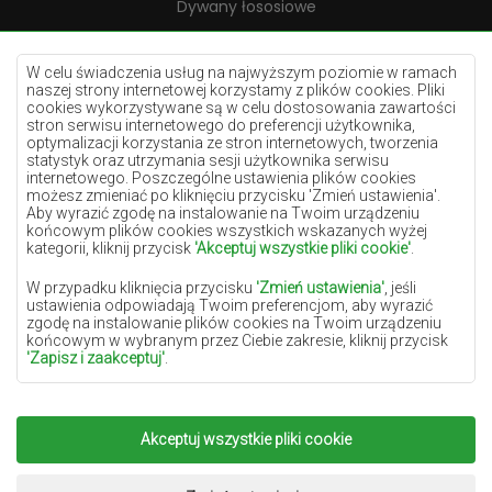
Dywany łososiowe
Dywany kremowe
Dywany lilac
W celu świadczenia usług na najwyższym poziomie w ramach
naszej strony internetowej korzystamy z plików cookies. Pliki
Dywany żółte
cookies wykorzystywane są w celu dostosowania zawartości
stron serwisu internetowego do preferencji użytkownika,
Dywany miętowe
optymalizacji korzystania ze stron internetowych, tworzenia
statystyk oraz utrzymania sesji użytkownika serwisu
Dywany niebieskie
internetowego. Poszczególne ustawienia plików cookies
możesz zmieniać po kliknięciu przycisku 'Zmień ustawienia'.
Dywany pomarańczowe
Aby wyrazić zgodę na instalowanie na Twoim urządzeniu
Dywany różowe
końcowym plików cookies wszystkich wskazanych wyżej
kategorii, kliknij przycisk
'Akceptuj wszystkie pliki cookie'
.
Dywany szare
W przypadku kliknięcia przycisku
'Zmień ustawienia'
, jeśli
Dywany terakota
ustawienia odpowiadają Twoim preferencjom, aby wyrazić
zgodę na instalowanie plików cookies na Twoim urządzeniu
Dywany zielone
końcowym w wybranym przez Ciebie zakresie, kliknij przycisk
Dywany złote
'Zapisz i zaakceptuj'
.
W zakresie, w jakim pliki cookies będą zawierać Twoje dane
osobowe, podstawą ich przetwarzania jest uzasadniony interes
administratora danych osobowych (DYWANYCHEMEX) lub
Akceptuj wszystkie pliki cookie
Copyright 2022
Dywany Chemex.
Wszelkie prawa
podmiotów trzecich w postaci zapewnienia wysokiej jakości
usług świadczonych w ramach naszej strony internetowej oraz
zastrzeżone.
działań marketingowych administratora danych osobowych