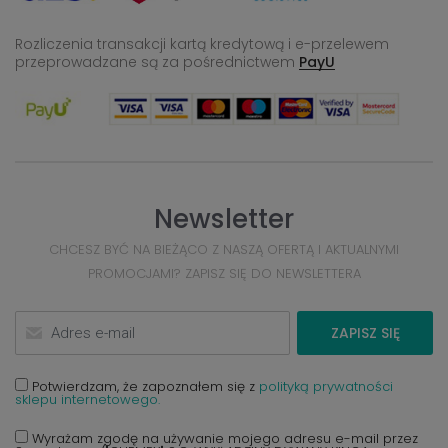
Rozliczenia transakcji kartą kredytową i e-przelewem
przeprowadzane
są za pośrednictwem
PayU
Newsletter
CHCESZ BYĆ NA BIEŻĄCO Z NASZĄ OFERTĄ I AKTUALNYMI
PROMOCJAMI? ZAPISZ SIĘ DO NEWSLETTERA
ZAPISZ SIĘ
Potwierdzam, że zapoznałem się z
polityką prywatności
sklepu internetowego.
Wyrażam zgodę na używanie mojego adresu e-mail przez