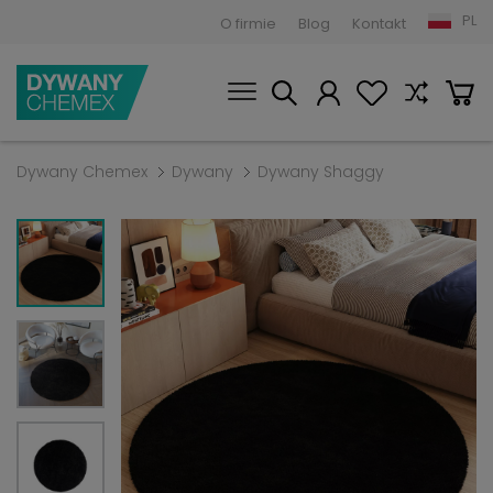
PL
O firmie
Blog
Kontakt
Dywany Chemex
Dywany
Dywany Shaggy