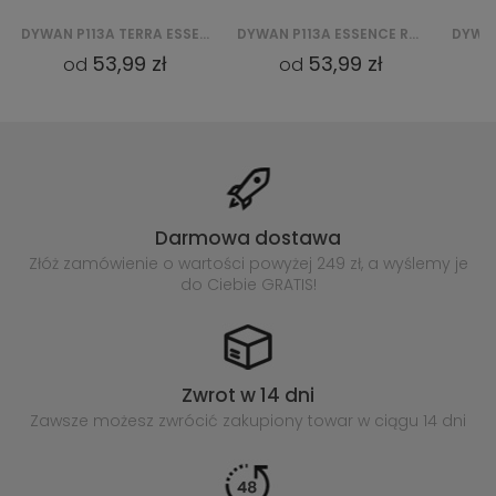
DYWAN P113A ESSENCE ROUND (KOŁO) - CZERWONY
DYWAN P113A ESSENCE ROUND (KOŁO) - GRANATOWY
53,99 zł
53,99 zł
od
od
Darmowa dostawa
Złóż zamówienie o wartości powyżej
249 zł, a wyślemy je
do Ciebie GRATIS!
Zwrot w 14 dni
Zawsze możesz zwrócić zakupiony
towar w ciągu 14 dni