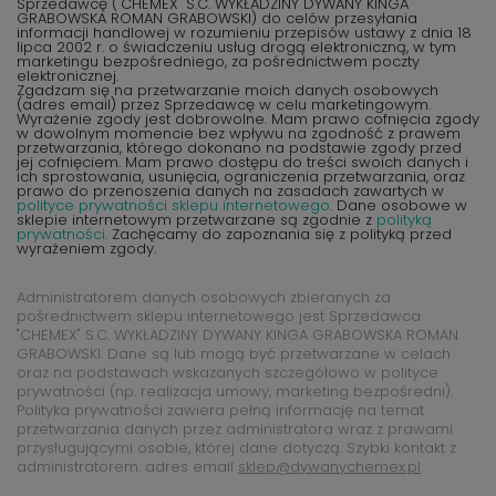
Sprzedawcę ("CHEMEX" S.C. WYKŁADZINY DYWANY KINGA
GRABOWSKA ROMAN GRABOWSKI) do celów przesyłania
informacji handlowej w rozumieniu przepisów ustawy z dnia 18
lipca 2002 r. o świadczeniu usług drogą elektroniczną, w tym
marketingu bezpośredniego, za pośrednictwem poczty
elektronicznej.
Zgadzam się na przetwarzanie moich danych osobowych
(adres email) przez Sprzedawcę w celu marketingowym.
Wyrażenie zgody jest dobrowolne. Mam prawo cofnięcia zgody
w dowolnym momencie bez wpływu na zgodność z prawem
przetwarzania, którego dokonano na podstawie zgody przed
jej cofnięciem. Mam prawo dostępu do treści swoich danych i
ich sprostowania, usunięcia, ograniczenia przetwarzania, oraz
prawo do przenoszenia danych na zasadach zawartych w
polityce prywatności sklepu internetowego
. Dane osobowe w
sklepie internetowym przetwarzane są zgodnie z
polityką
prywatności
. Zachęcamy do zapoznania się z polityką przed
wyrażeniem zgody.
Administratorem danych osobowych zbieranych za
pośrednictwem sklepu internetowego jest Sprzedawca
"CHEMEX" S.C. WYKŁADZINY DYWANY KINGA GRABOWSKA ROMAN
GRABOWSKI. Dane są lub mogą być przetwarzane w celach
oraz na podstawach wskazanych szczegółowo w polityce
prywatności (np. realizacja umowy, marketing bezpośredni).
Polityka prywatności zawiera pełną informację na temat
przetwarzania danych przez administratora wraz z prawami
przysługującymi osobie, której dane dotyczą. Szybki kontakt z
administratorem: adres email
sklep@dywanychemex.pl