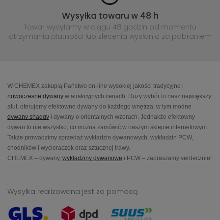
Wysyłka towaru w 48 h
Towar wysyłamy w ciągu 48 godzin
od momentu
otrzymania płatności lub
zlecenia wysłania za pobraniem
W CHEMEX zakupią Państwo on-line wysokiej jakości tradycyjne i
nowoczesne dywany
w atrakcyjnych cenach. Duży wybór to nasz największy
atut, oferujemy efektowne dywany do każdego wnętrza, w tym modne
dywany shaggy
i dywany o orientalnych wzorach. Jednakże efektowny
dywan to nie wszystko, co można zamówić w naszym sklepie internetowym.
Także prowadzimy sprzedaż wykładzin dywanowych, wykładzin PCW,
chodników i wycieraczek oraz sztucznej trawy.
CHEMEX – dywany,
wykładziny dywanowe
i PCW – zapraszamy serdecznie!
Wysyłka realizowana jest za pomocą: