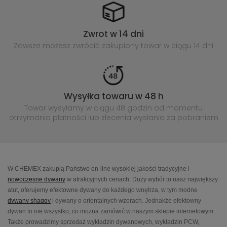
Zwrot w 14 dni
Zawsze możesz zwrócić zakupiony
towar w ciągu 14 dni
Wysyłka towaru w 48 h
Towar wysyłamy w ciągu 48 godzin
od momentu
otrzymania płatności lub
zlecenia wysłania za pobraniem
W CHEMEX zakupią Państwo on-line wysokiej jakości tradycyjne i
nowoczesne dywany
w atrakcyjnych cenach. Duży wybór to nasz największy
atut, oferujemy efektowne dywany do każdego wnętrza, w tym modne
dywany shaggy
i dywany o orientalnych wzorach. Jednakże efektowny
dywan to nie wszystko, co można zamówić w naszym sklepie internetowym.
Także prowadzimy sprzedaż wykładzin dywanowych, wykładzin PCW,