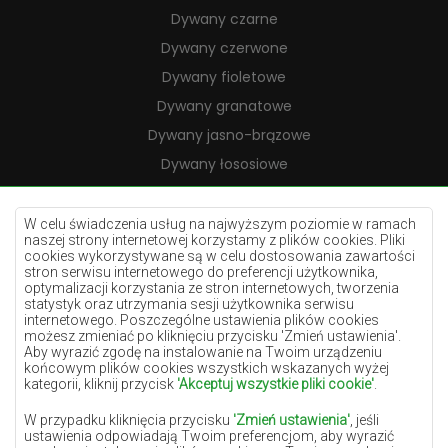
Dywany czarne
Dywany czerwone
Dywany fioletowe
Dywany granatowe
Dywany jasno-brązowe
Dywany łososiowe
Dywany kremowe
Dywany lilac
W celu świadczenia usług na najwyższym poziomie w ramach
naszej strony internetowej korzystamy z plików cookies. Pliki
Dywany żółte
cookies wykorzystywane są w celu dostosowania zawartości
stron serwisu internetowego do preferencji użytkownika,
Dywany miętowe
optymalizacji korzystania ze stron internetowych, tworzenia
statystyk oraz utrzymania sesji użytkownika serwisu
Dywany niebieskie
internetowego. Poszczególne ustawienia plików cookies
możesz zmieniać po kliknięciu przycisku 'Zmień ustawienia'.
Dywany pomarańczowe
Aby wyrazić zgodę na instalowanie na Twoim urządzeniu
Dywany różowe
końcowym plików cookies wszystkich wskazanych wyżej
kategorii, kliknij przycisk
'Akceptuj wszystkie pliki cookie'
.
Dywany szare
W przypadku kliknięcia przycisku
'Zmień ustawienia'
, jeśli
Dywany terakota
ustawienia odpowiadają Twoim preferencjom, aby wyrazić