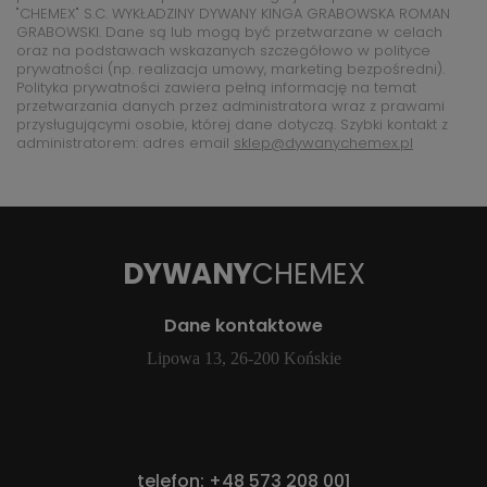
"CHEMEX" S.C. WYKŁADZINY DYWANY KINGA GRABOWSKA ROMAN
GRABOWSKI. Dane są lub mogą być przetwarzane w celach
oraz na podstawach wskazanych szczegółowo w polityce
prywatności (np. realizacja umowy, marketing bezpośredni).
Polityka prywatności zawiera pełną informację na temat
przetwarzania danych przez administratora wraz z prawami
przysługującymi osobie, której dane dotyczą. Szybki kontakt z
administratorem: adres email
sklep@dywanychemex.pl
DYWANY
CHEMEX
Dane kontaktowe
Lipowa 13, 26-200 Końskie
telefon:
+48 573 208 001