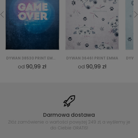
DYWAN 38530 PRINT EMMA
DYWAN 36461 PRINT EMMA
90,99 zł
90,99 zł
od
od
Darmowa dostawa
Złóż zamówienie o wartości powyżej
249 zł, a wyślemy je
do Ciebie GRATIS!