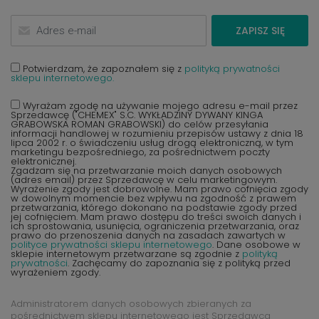
ZAPISZ SIĘ
Potwierdzam, że zapoznałem się z
polityką prywatności
sklepu internetowego.
Wyrażam zgodę na używanie mojego adresu e-mail przez
Sprzedawcę ("CHEMEX" S.C. WYKŁADZINY DYWANY KINGA
GRABOWSKA ROMAN GRABOWSKI) do celów przesyłania
informacji handlowej w rozumieniu przepisów ustawy z dnia 18
lipca 2002 r. o świadczeniu usług drogą elektroniczną, w tym
marketingu bezpośredniego, za pośrednictwem poczty
elektronicznej.
Zgadzam się na przetwarzanie moich danych osobowych
(adres email) przez Sprzedawcę w celu marketingowym.
Wyrażenie zgody jest dobrowolne. Mam prawo cofnięcia zgody
w dowolnym momencie bez wpływu na zgodność z prawem
przetwarzania, którego dokonano na podstawie zgody przed
jej cofnięciem. Mam prawo dostępu do treści swoich danych i
ich sprostowania, usunięcia, ograniczenia przetwarzania, oraz
prawo do przenoszenia danych na zasadach zawartych w
polityce prywatności sklepu internetowego
. Dane osobowe w
sklepie internetowym przetwarzane są zgodnie z
polityką
prywatności
. Zachęcamy do zapoznania się z polityką przed
wyrażeniem zgody.
Administratorem danych osobowych zbieranych za
pośrednictwem sklepu internetowego jest Sprzedawca