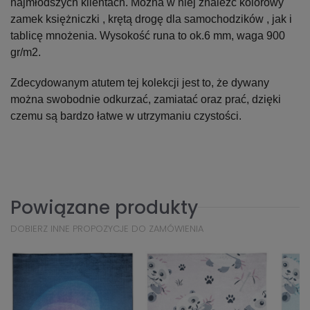
najmłodszych klientach. Można w niej znaleźć kolorowy
zamek księżniczki , krętą drogę dla samochodzików , jak i
tablicę mnożenia. Wysokość runa to ok.6 mm, waga 900
gr/m2.
Zdecydowanym atutem tej kolekcji jest to, że dywany
można swobodnie odkurzać, zamiatać oraz prać, dzięki
czemu są bardzo łatwe w utrzymaniu czystości.
Powiązane produkty
DOBIERZ INNE PROPOZYCJE DO ZAMÓWIENIA