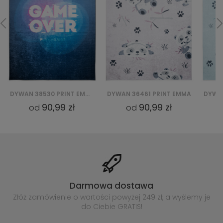
DYWAN 36461 PRINT EMMA
DYWAN 36460 PRINT EMMA
DYWAN
90,99 zł
90,99 zł
od
od
Darmowa dostawa
Złóż zamówienie o wartości powyżej
249 zł, a wyślemy je
do Ciebie GRATIS!