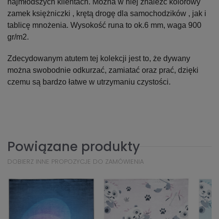
najmłodszych klientach. Można w niej znaleźć kolorowy
zamek księżniczki , krętą drogę dla samochodzików , jak i
tablicę mnożenia. Wysokość runa to ok.6 mm, waga 900
gr/m2.
Zdecydowanym atutem tej kolekcji jest to, że dywany
można swobodnie odkurzać, zamiatać oraz prać, dzięki
czemu są bardzo łatwe w utrzymaniu czystości.
Powiązane produkty
DOBIERZ INNE PROPOZYCJE DO ZAMÓWIENIA