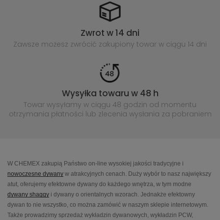
Zwrot w 14 dni
Zawsze możesz zwrócić zakupiony
towar w ciągu 14 dni
Wysyłka towaru w 48 h
Towar wysyłamy w ciągu 48 godzin
od momentu
otrzymania płatności lub
zlecenia wysłania za pobraniem
W CHEMEX zakupią Państwo on-line wysokiej jakości tradycyjne i
nowoczesne dywany
w atrakcyjnych cenach. Duży wybór to nasz największy
atut, oferujemy efektowne dywany do każdego wnętrza, w tym modne
dywany shaggy
i dywany o orientalnych wzorach. Jednakże efektowny
dywan to nie wszystko, co można zamówić w naszym sklepie internetowym.
Także prowadzimy sprzedaż wykładzin dywanowych, wykładzin PCW,