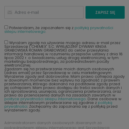
ZAPISZ SIĘ
Potwierdzam, że zapoznałem się z
polityką prywatności
sklepu internetowego.
Wyrażam zgodę na używanie mojego adresu e-mail przez
Sprzedawcę ("CHEMEX" S.C. WYKŁADZINY DYWANY KINGA
GRABOWSKA ROMAN GRABOWSKI) do celów przesyłania
informacji handlowej w rozumieniu przepisów ustawy z dnia 18
lipca 2002 r. o świadczeniu usług drogą elektroniczną, w tym
marketingu bezpośredniego, za pośrednictwem poczty
elektronicznej.
Zgadzam się na przetwarzanie moich danych osobowych
(adres email) przez Sprzedawcę w celu marketingowym.
Wyrażenie zgody jest dobrowolne. Mam prawo cofnięcia zgody
w dowolnym momencie bez wpływu na zgodność z prawem
przetwarzania, którego dokonano na podstawie zgody przed
jej cofnięciem. Mam prawo dostępu do treści swoich danych i
ich sprostowania, usunięcia, ograniczenia przetwarzania, oraz
prawo do przenoszenia danych na zasadach zawartych w
polityce prywatności sklepu internetowego
. Dane osobowe w
sklepie internetowym przetwarzane są zgodnie z
polityką
prywatności
. Zachęcamy do zapoznania się z polityką przed
wyrażeniem zgody.
Administratorem danych osobowych zbieranych za
pośrednictwem sklepu internetowego jest Sprzedawca