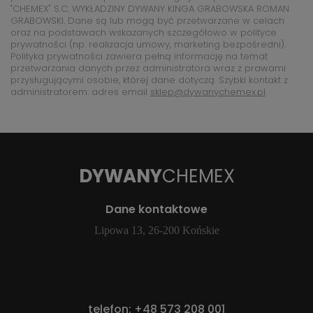
"CHEMEX" S.C. WYKŁADZINY DYWANY KINGA GRABOWSKA ROMAN
GRABOWSKI. Dane są lub mogą być przetwarzane w celach
oraz na podstawach wskazanych szczegółowo w polityce
prywatności (np. realizacja umowy, marketing bezpośredni).
Polityka prywatności zawiera pełną informację na temat
przetwarzania danych przez administratora wraz z prawami
przysługującymi osobie, której dane dotyczą. Szybki kontakt z
administratorem: adres email
sklep@dywanychemex.pl
DYWANY
CHEMEX
Dane kontaktowe
Lipowa 13, 26-200 Końskie
telefon:
+48 573 208 001