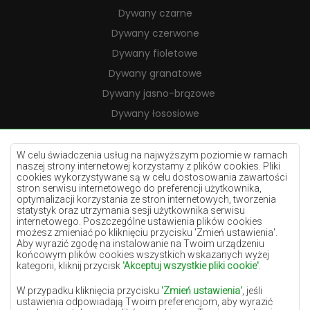
Dywany czarne
Dywany czerwone
Dywany fioletowe
Dywany granatowe
Dywany jasno-brązowe
Dywany łososiowe
Dywany kremowe
Dywany lilac
W celu świadczenia usług na najwyższym poziomie w ramach
naszej strony internetowej korzystamy z plików cookies. Pliki
Dywany żółte
cookies wykorzystywane są w celu dostosowania zawartości
stron serwisu internetowego do preferencji użytkownika,
Dywany miętowe
optymalizacji korzystania ze stron internetowych, tworzenia
statystyk oraz utrzymania sesji użytkownika serwisu
Dywany niebieskie
internetowego. Poszczególne ustawienia plików cookies
możesz zmieniać po kliknięciu przycisku 'Zmień ustawienia'.
Dywany pomarańczowe
Aby wyrazić zgodę na instalowanie na Twoim urządzeniu
Dywany różowe
końcowym plików cookies wszystkich wskazanych wyżej
kategorii, kliknij przycisk
'Akceptuj wszystkie pliki cookie'
.
Dywany szare
W przypadku kliknięcia przycisku
'Zmień ustawienia'
, jeśli
Dywany terakota
ustawienia odpowiadają Twoim preferencjom, aby wyrazić