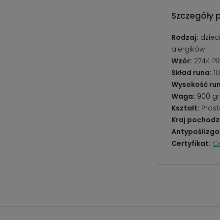
Szczegóły 
Rodzaj:
dziec
alergików
Wzór:
2744 PR
Skład runa:
10
Wysokość run
Waga:
900 g
Kształt:
Prost
Kraj pochodz
Antypoślizgo
Certyfikat:
Ce