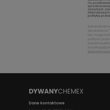
na podstawie 
sprostowania,
zasadach za
internetowym
polityką prze
Administrato
Sprzedawca "
lub mogą być
polityce pryw
zawiera pełn
przysługujący
sklep@dywan
DYWANY
CHEMEX
Dane kontaktowe