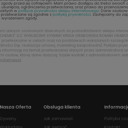
zgody przed jej cofnięciem. Mam prawo dostępu do treści swoich d
 usunięcia, ograniczenia przetwarzania, oraz prawo do przenoszen
wartych w
polityce prywatności sklepu internetowego
. Dane osobow
 przetwarzane są zgodnie z
polityką prywatności
. Zachęcamy do zap
d wyrażeniem zgody.
rem danych osobowych zbieranych za pośrednictwem sklepu intern
CHEMEX" S.C. WYKŁADZINY DYWANY KINGA GRABOWSKA ROMAN GRABOW
 przetwarzane w celach oraz na podstawach wskazanych szczegó
atności (np. realizacja umowy, marketing bezpośredni). Polityka pry
ą informację na temat przetwarzania danych przez administratora w
mi osobie, której dane dotyczą. Szybki kontakt z administratorem: ad
ychemex.pl
Nasza Oferta
Obsługa klienta
Informacj
Dywany
Jak zamawiać
Polityka co
Wykładziny
Jak zwrócić
Kontakt