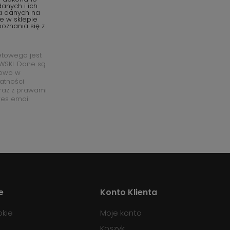
anych i ich
ia danych na
e w sklepie
oznania się z
etowego jest
SKI. Dane są
łowo w
watności
raz z prawami
res email
e
Konto Klienta
okie
Moje konto
Koszyk