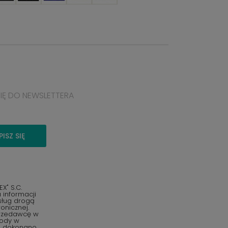
SIĘ DO NEWSLETTERA
PISZ SIĘ
" S.C.
informacji
sług drogą
onicznej.
przedawcę w
gody w
o dokonano