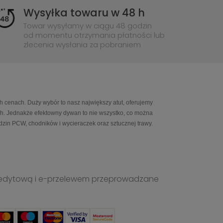
Wysyłka towaru w 48 h
Towar wysyłamy w ciągu 48 godzin
od momentu otrzymania płatności lub
zlecenia wysłania za pobraniem
h cenach. Duży wybór to nasz największy atut, oferujemy
ch. Jednakże efektowny dywan to nie wszystko, co można
in PCW, chodników i wycieraczek oraz sztucznej trawy.
ą kredytową i e-przelewem przeprowadzane