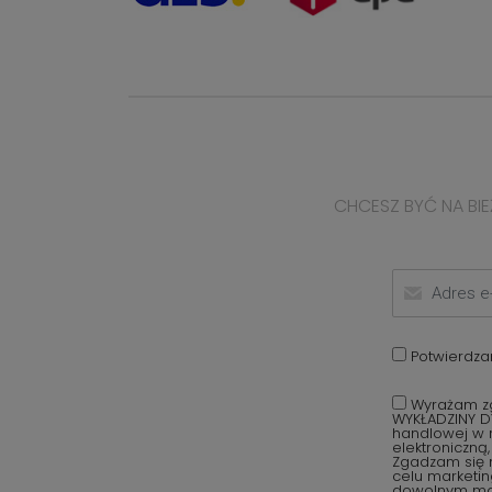
CHCESZ BYĆ NA BIE
Potwierdza
Wyrażam zg
WYKŁADZINY D
handlowej w r
elektroniczną
Zgadzam się 
celu marketi
dowolnym mom