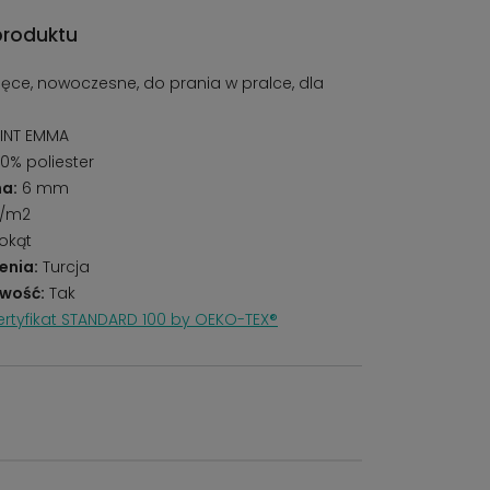
produktu
ięce, nowoczesne, do prania w pralce, dla
INT EMMA
0% poliester
a:
6 mm
r/m2
okąt
enia:
Turcja
wość:
Tak
rtyfikat STANDARD 100 by OEKO-TEX®