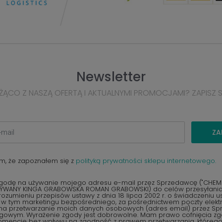
Newsletter
ŻĄCO Z NASZĄ OFERTĄ I AKTUALNYMI PROMOCJAMI? ZAPISZ 
ZA
m, że zapoznałem się z
polityką prywatności sklepu internetowego.
odę na używanie mojego adresu e-mail przez Sprzedawcę ("CHEMEX
YWANY KINGA GRABOWSKA ROMAN GRABOWSKI) do celów przesyłania 
ozumieniu przepisów ustawy z dnia 18 lipca 2002 r. o świadczeniu u
, w tym marketingu bezpośredniego, za pośrednictwem poczty elektr
na przetwarzanie moich danych osobowych (adres email) przez S
ngowym. Wyrażenie zgody jest dobrowolne. Mam prawo cofnięcia z
encie bez wpływu na zgodność z prawem przetwarzania, któreg