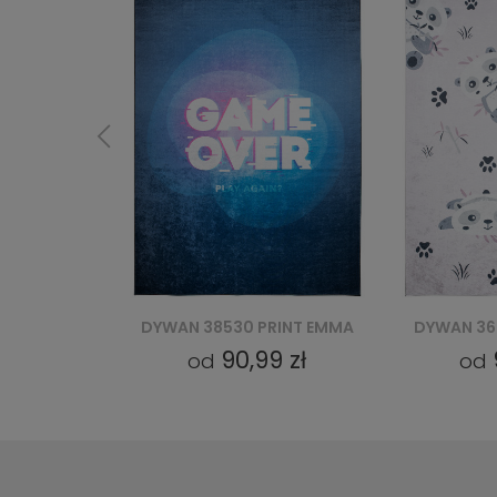
RINT EMMA
DYWAN 36461 PRINT EMMA
DYWAN 36
9 zł
90,99 zł
od
od