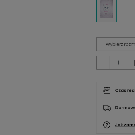
Wybierz rozm
Czas rea
Darmowa
Jak zam