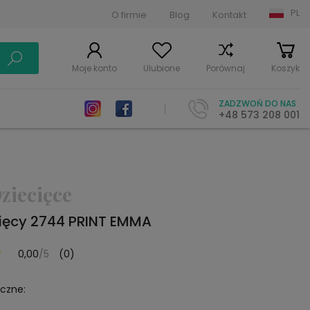
PL
O firmie
Blog
Kontakt
Moje konto
Ulubione
Porównaj
Koszyk
ZADZWOŃ DO NAS
+48 573 208 001
ziecięce
ięcy 2744 PRINT EMMA
0,00
/5
(0)
yczne: