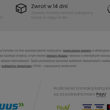
Zwrot w 14 dni
Zawsze możesz zwrócić zakupiony
S!
towar w ciągu 14 dni
Państwo on-line wysokiej jakości tradycyjne i
nowoczesne dywany
w atrakcyjnyc
do każdego wnętrza, w tym modne
dywany shaggy
i dywany o orientalnych wzora
sklepie internetowym. Także prowadzimy sprzedaż wykładzin dywanowych, wykładz
,
wykładziny dywanowe
i PCW – zapraszamy serdecznie!
Rozliczenia transakcji kart
są za pośrednictwem
PayU