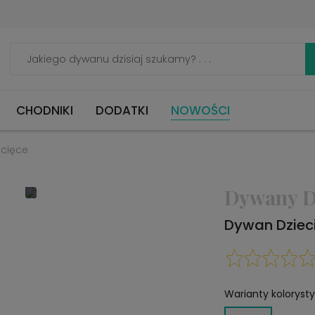
CHODNIKI
DODATKI
NOWOŚCI
cięce
Dywany D
Dywan Dziec
Warianty koloryst