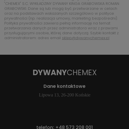
"CHEMEX" S.C. WYKŁADZINY DYWANY KINGA GRABOWSKA ROMAN
GRABOWSKI. Dane są lub mogą być przetwarzane w celach
oraz na podstawach wskazanych szczegółowo w polityce
prywatności (np. realizacja umowy, marketing bezpośredni).
Polityka prywatności zawiera pełną informację na temat
przetwarzania danych przez administratora wraz z prawami
przysługującymi osobie, której dane dotyczą. Szybki kontakt z
administratorem: adres email
sklep@dywanychemex.pl
DYWANY
CHEMEX
Dane kontaktowe
Lipowa 13, 26-200 Końskie
telefon:
+48 573 208 001