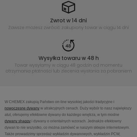
Zwrot w 14 dni
Zawsze możesz zwrócić zakupiony
towar w ciągu 14 dni
Wysyłka towaru w 48 h
Towar wysyłamy w ciągu 48 godzin
od momentu
otrzymania płatności lub
zlecenia wysłania za pobraniem
W CHEMEX zakupią Państwo on-line wysokiej jakości tradycyjne i
nowoczesne dywany
w atrakcyjnych cenach. Duży wybór to nasz największy
atut, oferujemy efektowne dywany do każdego wnętrza, w tym modne
dywany shaggy
i dywany o orientalnych wzorach. Jednakże efektowny
dywan to nie wszystko, co można zamówić w naszym sklepie internetowym.
Także prowadzimy sprzedaż wykładzin dywanowych, wykładzin PCW,