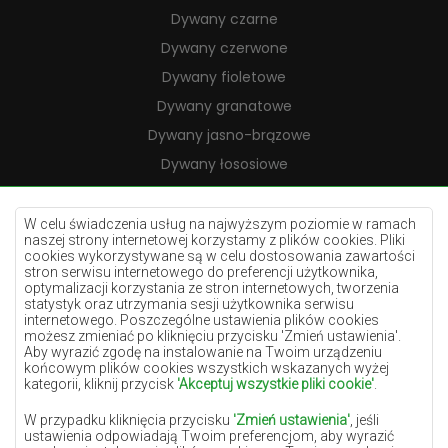
Dywany czarne
Dywany czerwone
Dywany fioletowe
Dywany granatowe
Dywany jasno-brązowe
Dywany łososiowe
Dywany kremowe
Dywany lilac
W celu świadczenia usług na najwyższym poziomie w ramach
naszej strony internetowej korzystamy z plików cookies. Pliki
Dywany żółte
cookies wykorzystywane są w celu dostosowania zawartości
stron serwisu internetowego do preferencji użytkownika,
Dywany miętowe
optymalizacji korzystania ze stron internetowych, tworzenia
statystyk oraz utrzymania sesji użytkownika serwisu
Dywany niebieskie
internetowego. Poszczególne ustawienia plików cookies
możesz zmieniać po kliknięciu przycisku 'Zmień ustawienia'.
Dywany pomarańczowe
Aby wyrazić zgodę na instalowanie na Twoim urządzeniu
Dywany różowe
końcowym plików cookies wszystkich wskazanych wyżej
kategorii, kliknij przycisk
'Akceptuj wszystkie pliki cookie'
.
Dywany szare
W przypadku kliknięcia przycisku
'Zmień ustawienia'
, jeśli
Dywany terakota
ustawienia odpowiadają Twoim preferencjom, aby wyrazić