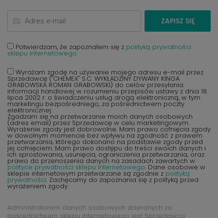
ZAPISZ SIĘ
Potwierdzam, że zapoznałem się z
polityką prywatności
sklepu internetowego.
Wyrażam zgodę na używanie mojego adresu e-mail przez
Sprzedawcę ("CHEMEX" S.C. WYKŁADZINY DYWANY KINGA
GRABOWSKA ROMAN GRABOWSKI) do celów przesyłania
informacji handlowej w rozumieniu przepisów ustawy z dnia 18
lipca 2002 r. o świadczeniu usług drogą elektroniczną, w tym
marketingu bezpośredniego, za pośrednictwem poczty
elektronicznej.
Zgadzam się na przetwarzanie moich danych osobowych
(adres email) przez Sprzedawcę w celu marketingowym.
Wyrażenie zgody jest dobrowolne. Mam prawo cofnięcia zgody
w dowolnym momencie bez wpływu na zgodność z prawem
przetwarzania, którego dokonano na podstawie zgody przed
jej cofnięciem. Mam prawo dostępu do treści swoich danych i
ich sprostowania, usunięcia, ograniczenia przetwarzania, oraz
prawo do przenoszenia danych na zasadach zawartych w
polityce prywatności sklepu internetowego
. Dane osobowe w
sklepie internetowym przetwarzane są zgodnie z
polityką
prywatności
. Zachęcamy do zapoznania się z polityką przed
wyrażeniem zgody.
Administratorem danych osobowych zbieranych za
pośrednictwem sklepu internetowego jest Sprzedawca