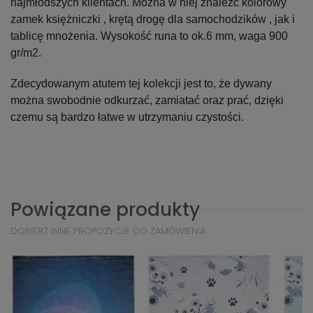
najmłodszych klientach. Można w niej znaleźć kolorowy
zamek księżniczki , krętą drogę dla samochodzików , jak i
tablicę mnożenia. Wysokość runa to ok.6 mm, waga 900
gr/m2.
Zdecydowanym atutem tej kolekcji jest to, że dywany
można swobodnie odkurzać, zamiatać oraz prać, dzięki
czemu są bardzo łatwe w utrzymaniu czystości.
Powiązane produkty
DOBIERZ INNE PROPOZYCJE DO ZAMÓWIENIA