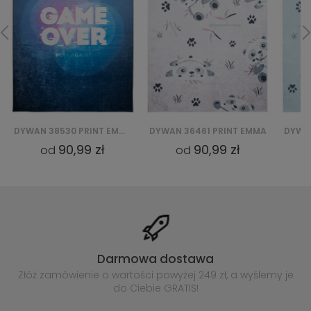
DYWAN 36461 PRINT EMMA
DYWAN 36460 PRINT EMMA
DYWAN
90,99 zł
90,99 zł
od
od
Darmowa dostawa
Złóż zamówienie o wartości powyżej
249 zł, a wyślemy je
do Ciebie GRATIS!