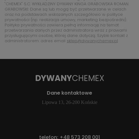
"CHEMEX" S.C. WYKŁADZINY DYWANY KINGA GRABOWSKA ROMAN
GRABOWSKI. Dane są lub mogą być przetwarzane w celach
oraz na podstawach wskazanych szczegółowo w polityce
prywatności (np. realizacja umowy, marketing bezpośredni).
Polityka prywatności zawiera pełną informację na temat
przetwarzania danych przez administratora wraz z prawami
przysługującymi osobie, której dane dotyczą. Szybki kontakt z
administratorem: adres email
sklep@dywanychemex.pl
DYWANY
CHEMEX
Dane kontaktowe
Lipowa 13, 26-200 Końskie
telefon:
+48 573 208 001