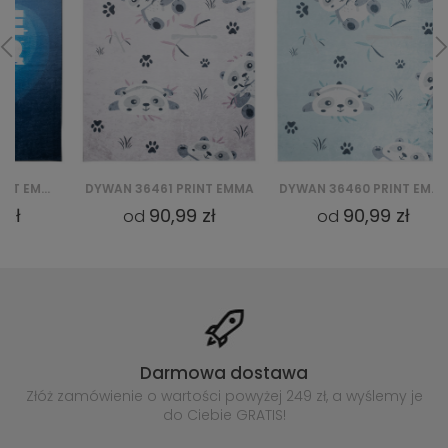
DYWAN 36461 PRINT EMMA
DYWAN 36460 PRINT EMMA
DYWAN
90,99 zł
90,99 zł
od
od
Darmowa dostawa
Złóż zamówienie o wartości powyżej
249 zł, a wyślemy je
do Ciebie GRATIS!