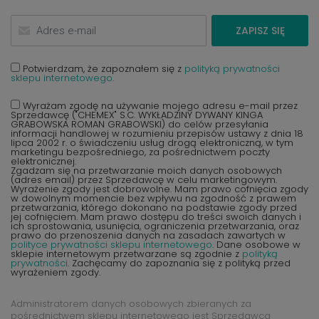
ZAPISZ SIĘ
Potwierdzam, że zapoznałem się z
polityką prywatności
sklepu internetowego.
Wyrażam zgodę na używanie mojego adresu e-mail przez
Sprzedawcę ("CHEMEX" S.C. WYKŁADZINY DYWANY KINGA
GRABOWSKA ROMAN GRABOWSKI) do celów przesyłania
informacji handlowej w rozumieniu przepisów ustawy z dnia 18
lipca 2002 r. o świadczeniu usług drogą elektroniczną, w tym
marketingu bezpośredniego, za pośrednictwem poczty
elektronicznej.
Zgadzam się na przetwarzanie moich danych osobowych
(adres email) przez Sprzedawcę w celu marketingowym.
Wyrażenie zgody jest dobrowolne. Mam prawo cofnięcia zgody
w dowolnym momencie bez wpływu na zgodność z prawem
przetwarzania, którego dokonano na podstawie zgody przed
jej cofnięciem. Mam prawo dostępu do treści swoich danych i
ich sprostowania, usunięcia, ograniczenia przetwarzania, oraz
prawo do przenoszenia danych na zasadach zawartych w
polityce prywatności sklepu internetowego
. Dane osobowe w
sklepie internetowym przetwarzane są zgodnie z
polityką
prywatności
. Zachęcamy do zapoznania się z polityką przed
wyrażeniem zgody.
Administratorem danych osobowych zbieranych za
pośrednictwem sklepu internetowego jest Sprzedawca