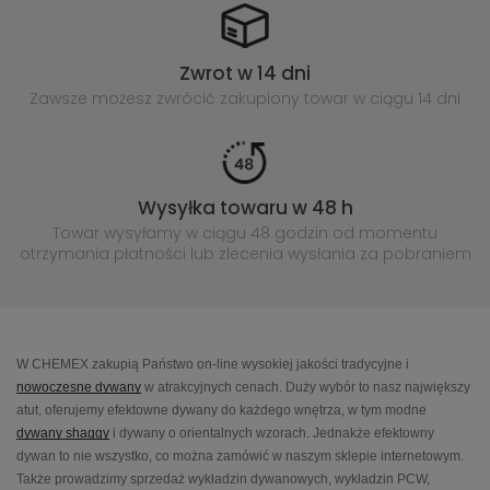
Zwrot w 14 dni
Zawsze możesz zwrócić zakupiony
towar w ciągu 14 dni
Wysyłka towaru w 48 h
Towar wysyłamy w ciągu 48 godzin
od momentu
otrzymania płatności lub
zlecenia wysłania za pobraniem
W CHEMEX zakupią Państwo on-line wysokiej jakości tradycyjne i
nowoczesne dywany
w atrakcyjnych cenach. Duży wybór to nasz największy
atut, oferujemy efektowne dywany do każdego wnętrza, w tym modne
dywany shaggy
i dywany o orientalnych wzorach. Jednakże efektowny
dywan to nie wszystko, co można zamówić w naszym sklepie internetowym.
Także prowadzimy sprzedaż wykładzin dywanowych, wykładzin PCW,