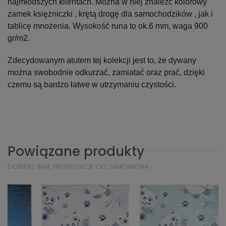
najmłodszych klientach. Można w niej znaleźć kolorowy
zamek księżniczki , krętą drogę dla samochodzików , jak i
tablicę mnożenia. Wysokość runa to ok.6 mm, waga 900
gr/m2.
Zdecydowanym atutem tej kolekcji jest to, że dywany
można swobodnie odkurzać, zamiatać oraz prać, dzięki
czemu są bardzo łatwe w utrzymaniu czystości.
Powiązane produkty
DOBIERZ INNE PROPOZYCJE DO ZAMÓWIENIA