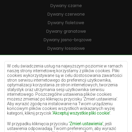
Dywany czarne
Dywany czerwone
Dywany fioletowe
Dywany granatowe
Dywany jasno-brązowe
Dywany łososiowe
Dywany kremowe
Dywany lilac
W celu świadczenia usług na najwyższym poziomie w ramach
naszej strony internetowej korzystamy z plików cookies. Pliki
Dywany żółte
cookies wykorzystywane są w celu dostosowania zawartości
stron serwisu internetowego do preferencji użytkownika,
Dywany miętowe
optymalizacji korzystania ze stron internetowych, tworzenia
statystyk oraz utrzymania sesji użytkownika serwisu
Dywany niebieskie
internetowego. Poszczególne ustawienia plików cookies
możesz zmieniać po kliknięciu przycisku 'Zmień ustawienia'.
Dywany pomarańczowe
Aby wyrazić zgodę na instalowanie na Twoim urządzeniu
Dywany różowe
końcowym plików cookies wszystkich wskazanych wyżej
kategorii, kliknij przycisk
'Akceptuj wszystkie pliki cookie'
.
Dywany szare
W przypadku kliknięcia przycisku
'Zmień ustawienia'
, jeśli
Dywany terakota
ustawienia odpowiadają Twoim preferencjom, aby wyrazić