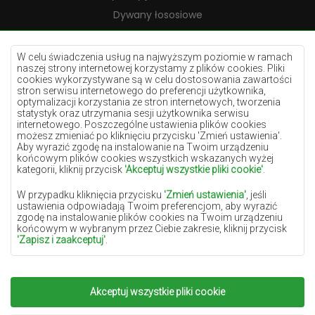
Dywany łososiowe
Dywany kremowe
Dywany lilac
W celu świadczenia usług na najwyższym poziomie w ramach
naszej strony internetowej korzystamy z plików cookies. Pliki
Dywany żółte
cookies wykorzystywane są w celu dostosowania zawartości
stron serwisu internetowego do preferencji użytkownika,
Dywany miętowe
optymalizacji korzystania ze stron internetowych, tworzenia
statystyk oraz utrzymania sesji użytkownika serwisu
Dywany niebieskie
internetowego. Poszczególne ustawienia plików cookies
możesz zmieniać po kliknięciu przycisku 'Zmień ustawienia'.
Dywany pomarańczowe
Aby wyrazić zgodę na instalowanie na Twoim urządzeniu
Dywany różowe
końcowym plików cookies wszystkich wskazanych wyżej
kategorii, kliknij przycisk
'Akceptuj wszystkie pliki cookie'
.
Dywany szare
W przypadku kliknięcia przycisku
'Zmień ustawienia'
, jeśli
Dywany terakota
ustawienia odpowiadają Twoim preferencjom, aby wyrazić
zgodę na instalowanie plików cookies na Twoim urządzeniu
Dywany zielone
końcowym w wybranym przez Ciebie zakresie, kliknij przycisk
Dywany złote
'Zapisz i zaakceptuj'
.
W zakresie, w jakim pliki cookies będą zawierać Twoje dane
osobowe, podstawą ich przetwarzania jest uzasadniony interes
administratora danych osobowych (DYWANYCHEMEX) lub
Akceptuj wszystkie pliki cookie
Copyright 2022
Dywany Chemex.
Wszelkie prawa
podmiotów trzecich w postaci zapewnienia wysokiej jakości
usług świadczonych w ramach naszej strony internetowej oraz
zastrzeżone.