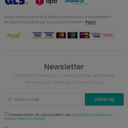
Rozliczenia transakcji kartą kredytową i e-przelewem
przeprowadzane
są za pośrednictwem
PayU
Newsletter
CHCESZ BYĆ NA BIEŻĄCO Z NASZĄ OFERTĄ I AKTUALNYMI
PROMOCJAMI? ZAPISZ SIĘ DO NEWSLETTERA
ZAPISZ SIĘ
Potwierdzam, że zapoznałem się z
polityką prywatności
sklepu internetowego.