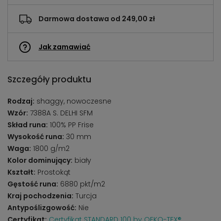
Darmowa dostawa od 249,00 zł
Jak zamawiać
Szczegóły produktu
Rodzaj:
shaggy, nowoczesne
Wzór:
7388A S. DELHI SFM
Skład runa:
100% PP Frise
Wysokość runa:
30 mm
Waga:
1800 g/m2
Kolor dominujący:
biały
Kształt:
Prostokąt
Gęstość runa:
6880 pkt/m2
Kraj pochodzenia:
Turcja
Antypoślizgowość:
Nie
Certyfikat:
Certyfikat STANDARD 100 by OEKO-TEX®