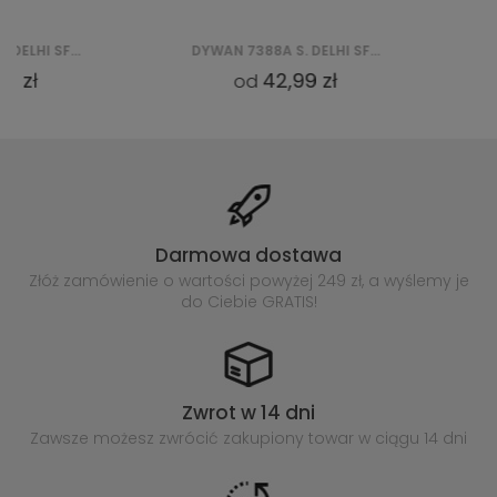
DYWAN 7388A S. DELHI SFM - BIAŁY
42,99 zł
102,99
od
od
Darmowa dostawa
Złóż zamówienie o wartości powyżej
249 zł, a wyślemy je
do Ciebie GRATIS!
Zwrot w 14 dni
Zawsze możesz zwrócić zakupiony
towar w ciągu 14 dni