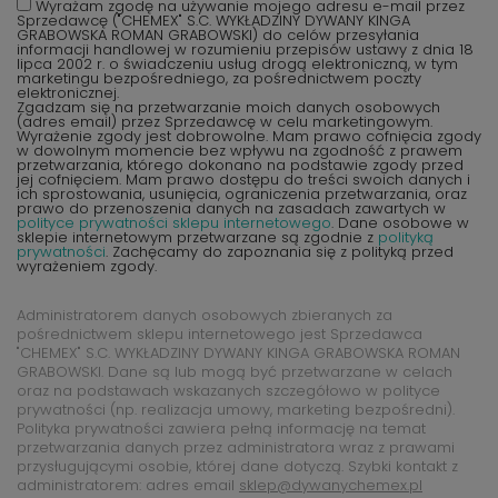
Wyrażam zgodę na używanie mojego adresu e-mail przez
Sprzedawcę ("CHEMEX" S.C. WYKŁADZINY DYWANY KINGA
GRABOWSKA ROMAN GRABOWSKI) do celów przesyłania
informacji handlowej w rozumieniu przepisów ustawy z dnia 18
lipca 2002 r. o świadczeniu usług drogą elektroniczną, w tym
marketingu bezpośredniego, za pośrednictwem poczty
elektronicznej.
Zgadzam się na przetwarzanie moich danych osobowych
(adres email) przez Sprzedawcę w celu marketingowym.
Wyrażenie zgody jest dobrowolne. Mam prawo cofnięcia zgody
w dowolnym momencie bez wpływu na zgodność z prawem
przetwarzania, którego dokonano na podstawie zgody przed
jej cofnięciem. Mam prawo dostępu do treści swoich danych i
ich sprostowania, usunięcia, ograniczenia przetwarzania, oraz
prawo do przenoszenia danych na zasadach zawartych w
polityce prywatności sklepu internetowego
. Dane osobowe w
sklepie internetowym przetwarzane są zgodnie z
polityką
prywatności
. Zachęcamy do zapoznania się z polityką przed
wyrażeniem zgody.
Administratorem danych osobowych zbieranych za
pośrednictwem sklepu internetowego jest Sprzedawca
"CHEMEX" S.C. WYKŁADZINY DYWANY KINGA GRABOWSKA ROMAN
GRABOWSKI. Dane są lub mogą być przetwarzane w celach
oraz na podstawach wskazanych szczegółowo w polityce
prywatności (np. realizacja umowy, marketing bezpośredni).
Polityka prywatności zawiera pełną informację na temat
przetwarzania danych przez administratora wraz z prawami
przysługującymi osobie, której dane dotyczą. Szybki kontakt z
administratorem: adres email
sklep@dywanychemex.pl