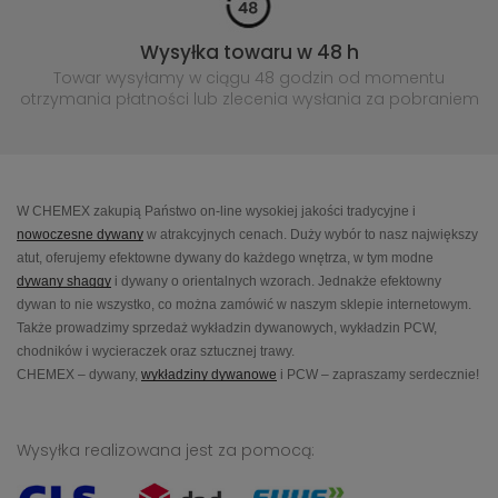
Wysyłka towaru w 48 h
Towar wysyłamy w ciągu 48 godzin
od momentu
otrzymania płatności lub
zlecenia wysłania za pobraniem
W CHEMEX zakupią Państwo on-line wysokiej jakości tradycyjne i
nowoczesne dywany
w atrakcyjnych cenach. Duży wybór to nasz największy
atut, oferujemy efektowne dywany do każdego wnętrza, w tym modne
dywany shaggy
i dywany o orientalnych wzorach. Jednakże efektowny
dywan to nie wszystko, co można zamówić w naszym sklepie internetowym.
Także prowadzimy sprzedaż wykładzin dywanowych, wykładzin PCW,
chodników i wycieraczek oraz sztucznej trawy.
CHEMEX – dywany,
wykładziny dywanowe
i PCW – zapraszamy serdecznie!
Wysyłka realizowana jest za pomocą: