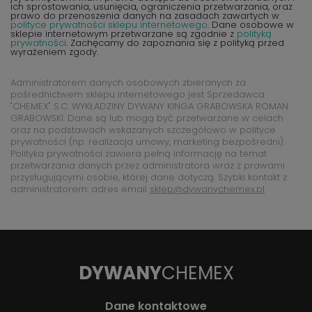
ich sprostowania, usunięcia, ograniczenia przetwarzania, oraz
prawo do przenoszenia danych na zasadach zawartych w
polityce prywatności sklepu internetowego
. Dane osobowe w
sklepie internetowym przetwarzane są zgodnie z
polityką
prywatności
. Zachęcamy do zapoznania się z polityką przed
wyrażeniem zgody.
Administratorem danych osobowych zbieranych za
pośrednictwem sklepu internetowego jest Sprzedawca
"CHEMEX" S.C. WYKŁADZINY DYWANY KINGA GRABOWSKA ROMAN
GRABOWSKI. Dane są lub mogą być przetwarzane w celach
oraz na podstawach wskazanych szczegółowo w polityce
prywatności (np. realizacja umowy, marketing bezpośredni).
Polityka prywatności zawiera pełną informację na temat
przetwarzania danych przez administratora wraz z prawami
przysługującymi osobie, której dane dotyczą. Szybki kontakt z
administratorem: adres email
sklep@dywanychemex.pl
DYWANY
CHEMEX
Dane kontaktowe