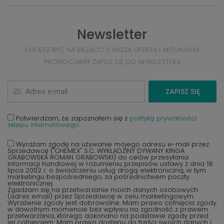
Newsletter
CHCESZ BYĆ NA BIEŻĄCO Z NASZĄ OFERTĄ I AKTUALNYMI
PROMOCJAMI? ZAPISZ SIĘ DO NEWSLETTERA
ZAPISZ SIĘ
Potwierdzam, że zapoznałem się z
polityką prywatności
sklepu internetowego.
Wyrażam zgodę na używanie mojego adresu e-mail przez
Sprzedawcę ("CHEMEX" S.C. WYKŁADZINY DYWANY KINGA
GRABOWSKA ROMAN GRABOWSKI) do celów przesyłania
informacji handlowej w rozumieniu przepisów ustawy z dnia 18
lipca 2002 r. o świadczeniu usług drogą elektroniczną, w tym
marketingu bezpośredniego, za pośrednictwem poczty
elektronicznej.
Zgadzam się na przetwarzanie moich danych osobowych
(adres email) przez Sprzedawcę w celu marketingowym.
Wyrażenie zgody jest dobrowolne. Mam prawo cofnięcia zgody
w dowolnym momencie bez wpływu na zgodność z prawem
przetwarzania, którego dokonano na podstawie zgody przed
jej cofnięciem. Mam prawo dostępu do treści swoich danych i