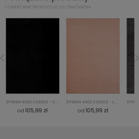
DOBIERZ INNE PROPOZYCJE DO ZAMÓWIENIA
DYWAN 9000 CUDDLE - CZARNY
DYWAN 4002 CUDDLE - ŁOSOSIOWY
DYWAN 9002 CUDDLE - CZARNY
105,99 zł
105,99 zł
od
od