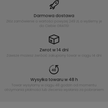
Darmowa dostawa
Złóż zamówienie o wartości powyżej
249 zł, a wyślemy je
do Ciebie GRATIS!
Zwrot w 14 dni
Zawsze możesz zwrócić zakupiony
towar w ciągu 14 dni
Wysyłka towaru w 48 h
Towar wysyłamy w ciągu 48 godzin
od momentu
otrzymania płatności lub
zlecenia wysłania za pobraniem