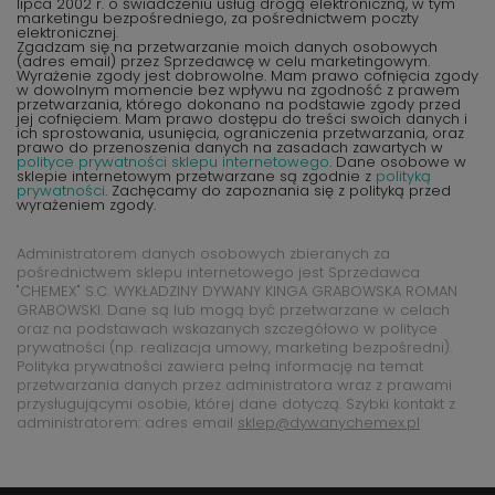
lipca 2002 r. o świadczeniu usług drogą elektroniczną, w tym
marketingu bezpośredniego, za pośrednictwem poczty
elektronicznej.
Zgadzam się na przetwarzanie moich danych osobowych
(adres email) przez Sprzedawcę w celu marketingowym.
Wyrażenie zgody jest dobrowolne. Mam prawo cofnięcia zgody
w dowolnym momencie bez wpływu na zgodność z prawem
przetwarzania, którego dokonano na podstawie zgody przed
jej cofnięciem. Mam prawo dostępu do treści swoich danych i
ich sprostowania, usunięcia, ograniczenia przetwarzania, oraz
prawo do przenoszenia danych na zasadach zawartych w
polityce prywatności sklepu internetowego
. Dane osobowe w
sklepie internetowym przetwarzane są zgodnie z
polityką
prywatności
. Zachęcamy do zapoznania się z polityką przed
wyrażeniem zgody.
Administratorem danych osobowych zbieranych za
pośrednictwem sklepu internetowego jest Sprzedawca
"CHEMEX" S.C. WYKŁADZINY DYWANY KINGA GRABOWSKA ROMAN
GRABOWSKI. Dane są lub mogą być przetwarzane w celach
oraz na podstawach wskazanych szczegółowo w polityce
prywatności (np. realizacja umowy, marketing bezpośredni).
Polityka prywatności zawiera pełną informację na temat
przetwarzania danych przez administratora wraz z prawami
przysługującymi osobie, której dane dotyczą. Szybki kontakt z
administratorem: adres email
sklep@dywanychemex.pl