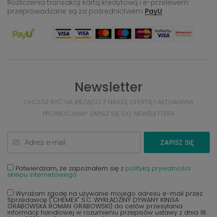
Rozliczenia transakcji kartą kredytową i e-przelewem
przeprowadzane
są za pośrednictwem
PayU
Newsletter
CHCESZ BYĆ NA BIEŻĄCO Z NASZĄ OFERTĄ I AKTUALNYMI
PROMOCJAMI? ZAPISZ SIĘ DO NEWSLETTERA
ZAPISZ SIĘ
Potwierdzam, że zapoznałem się z
polityką prywatności
sklepu internetowego.
Wyrażam zgodę na używanie mojego adresu e-mail przez
Sprzedawcę ("CHEMEX" S.C. WYKŁADZINY DYWANY KINGA
GRABOWSKA ROMAN GRABOWSKI) do celów przesyłania
informacji handlowej w rozumieniu przepisów ustawy z dnia 18