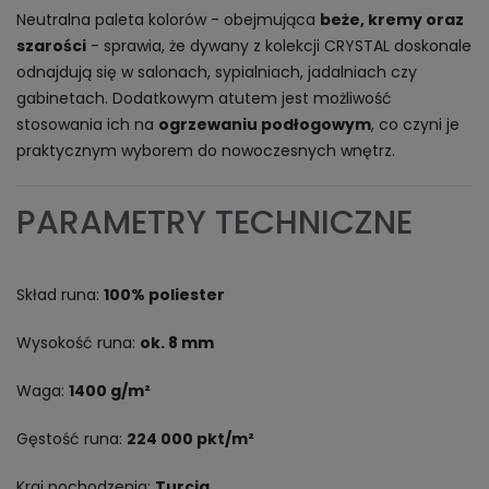
Neutralna paleta kolorów - obejmująca
beże, kremy oraz
szarości
- sprawia, że dywany z kolekcji CRYSTAL doskonale
odnajdują się w salonach, sypialniach, jadalniach czy
gabinetach. Dodatkowym atutem jest możliwość
stosowania ich na
ogrzewaniu podłogowym
, co czyni je
praktycznym wyborem do nowoczesnych wnętrz.
PARAMETRY TECHNICZNE
Skład runa:
100% poliester
Wysokość runa:
ok. 8 mm
Waga:
1400 g/m²
Gęstość runa:
224 000 pkt/m²
Kraj pochodzenia:
Turcja