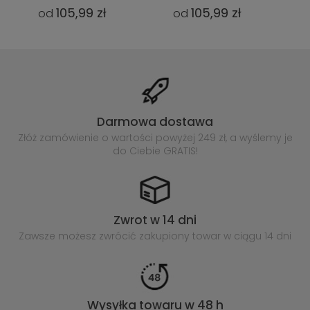
105,99 zł
105,99 zł
od
od
Darmowa dostawa
Złóż zamówienie o wartości powyżej
249 zł, a wyślemy je
do Ciebie GRATIS!
Zwrot w 14 dni
Zawsze możesz zwrócić zakupiony
towar w ciągu 14 dni
Wysyłka towaru w 48 h