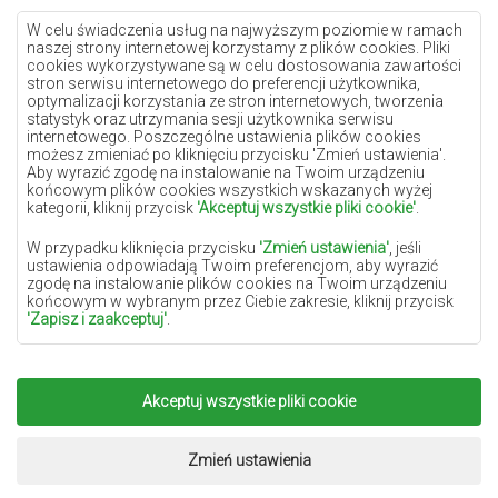
Dywany lilac
W celu świadczenia usług na najwyższym poziomie w ramach
naszej strony internetowej korzystamy z plików cookies. Pliki
Dywany żółte
cookies wykorzystywane są w celu dostosowania zawartości
stron serwisu internetowego do preferencji użytkownika,
Dywany miętowe
optymalizacji korzystania ze stron internetowych, tworzenia
statystyk oraz utrzymania sesji użytkownika serwisu
Dywany niebieskie
internetowego. Poszczególne ustawienia plików cookies
możesz zmieniać po kliknięciu przycisku 'Zmień ustawienia'.
Dywany pomarańczowe
Aby wyrazić zgodę na instalowanie na Twoim urządzeniu
Dywany różowe
końcowym plików cookies wszystkich wskazanych wyżej
kategorii, kliknij przycisk
'Akceptuj wszystkie pliki cookie'
.
Dywany szare
W przypadku kliknięcia przycisku
'Zmień ustawienia'
, jeśli
Dywany terakota
ustawienia odpowiadają Twoim preferencjom, aby wyrazić
zgodę na instalowanie plików cookies na Twoim urządzeniu
Dywany zielone
końcowym w wybranym przez Ciebie zakresie, kliknij przycisk
Dywany złote
'Zapisz i zaakceptuj'
.
W zakresie, w jakim pliki cookies będą zawierać Twoje dane
osobowe, podstawą ich przetwarzania jest uzasadniony interes
administratora danych osobowych (DYWANYCHEMEX) lub
Akceptuj wszystkie pliki cookie
Copyright 2022
Dywany Chemex.
Wszelkie prawa
podmiotów trzecich w postaci zapewnienia wysokiej jakości
usług świadczonych w ramach naszej strony internetowej oraz
zastrzeżone.
działań marketingowych administratora danych osobowych
Realizacja:
www.dimax.pl
Zmień ustawienia
oraz jego Zaufanych Partnerów.