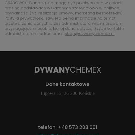
GRABOWSKI. Dane są lub mogą być przetwarzane w celach
oraz na podstawach wskazanych szczegółowo w polityce
prywatności (np. realizacja umowy, marketing bezpośredni).
Polityka prywatności zawiera pełną informację na temat
przetwarzania danych przez administratora wraz z prawami
przysługującymi osobie, której dane dotyczą. Szybki kontakt z
administratorem: adres email
sklep@dywanychemex.pl
DYWANY
CHEMEX
Dane kontaktowe
Lipowa 13, 26-200 Końskie
telefon:
+48 573 208 001