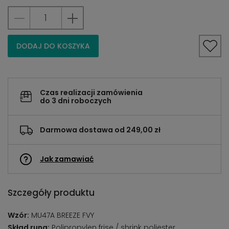
DODAJ DO KOSZYKA
Czas realizacji zamówienia
do 3 dni roboczych
Darmowa dostawa od 249,00 zł
Jak zamawiać
Szczegóły produktu
Wzór:
MU47A BREEZE FVY
Skład runa:
Polipropylen frise / shrink poliester