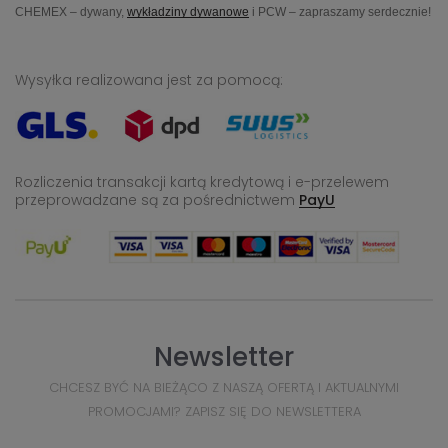
CHEMEX – dywany,
wykładziny dywanowe
i PCW – zapraszamy serdecznie!
Wysyłka realizowana jest za pomocą:
Rozliczenia transakcji kartą kredytową i e-przelewem
przeprowadzane
są za pośrednictwem
PayU
Newsletter
CHCESZ BYĆ NA BIEŻĄCO Z NASZĄ OFERTĄ I AKTUALNYMI
PROMOCJAMI? ZAPISZ SIĘ DO NEWSLETTERA