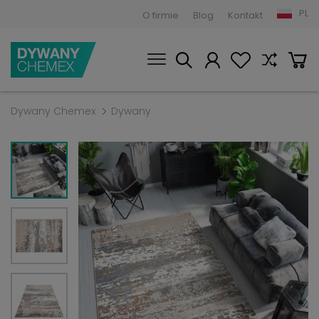
PL
O firmie
Blog
Kontakt
Dywany Chemex
Dywany