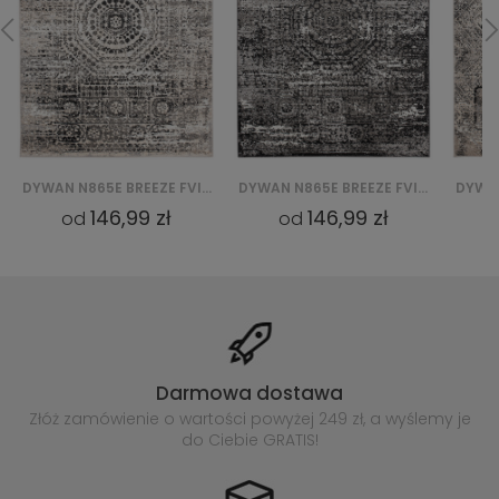
DYWAN N865E BREEZE FVI - KREMOWY
DYWAN N865E BREEZE FVI - CZARNY
DYWAN N864F LIGHT BREEZE FVI - SZARY
146,99 zł
146,99 zł
od
od
Darmowa dostawa
Złóż zamówienie o wartości powyżej
249 zł, a wyślemy je
do Ciebie GRATIS!