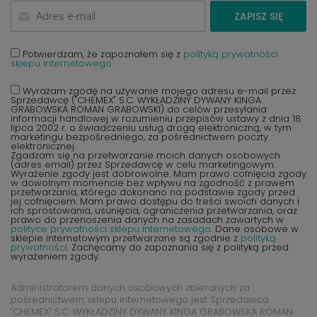
ZAPISZ SIĘ
Potwierdzam, że zapoznałem się z
polityką prywatności
sklepu internetowego.
Wyrażam zgodę na używanie mojego adresu e-mail przez
Sprzedawcę ("CHEMEX" S.C. WYKŁADZINY DYWANY KINGA
GRABOWSKA ROMAN GRABOWSKI) do celów przesyłania
informacji handlowej w rozumieniu przepisów ustawy z dnia 18
lipca 2002 r. o świadczeniu usług drogą elektroniczną, w tym
marketingu bezpośredniego, za pośrednictwem poczty
elektronicznej.
Zgadzam się na przetwarzanie moich danych osobowych
(adres email) przez Sprzedawcę w celu marketingowym.
Wyrażenie zgody jest dobrowolne. Mam prawo cofnięcia zgody
w dowolnym momencie bez wpływu na zgodność z prawem
przetwarzania, którego dokonano na podstawie zgody przed
jej cofnięciem. Mam prawo dostępu do treści swoich danych i
ich sprostowania, usunięcia, ograniczenia przetwarzania, oraz
prawo do przenoszenia danych na zasadach zawartych w
polityce prywatności sklepu internetowego
. Dane osobowe w
sklepie internetowym przetwarzane są zgodnie z
polityką
prywatności
. Zachęcamy do zapoznania się z polityką przed
wyrażeniem zgody.
Administratorem danych osobowych zbieranych za
pośrednictwem sklepu internetowego jest Sprzedawca
"CHEMEX" S.C. WYKŁADZINY DYWANY KINGA GRABOWSKA ROMAN