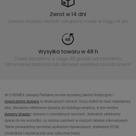
Zwrot w 14 dni
Zawsze możesz zwrócić zakupiony
towar w ciągu 14 dni
Wysyłka towaru w 48 h
Towar wysyłamy w ciągu 48 godzin
od momentu
otrzymania płatności lub
zlecenia wysłania za pobraniem
W CHEMEX zakupią Państwo on-line wysokiej jakości tradycyjne i
nowoczesne dywany
w atrakcyjnych cenach. Duży wybór to nasz największy
atut, oferujemy efektowne dywany do każdego wnętrza, w tym modne
dywany shaggy
i dywany o orientalnych wzorach. Jednakże efektowny
dywan to nie wszystko, co można zamówić w naszym sklepie internetowym.
Także prowadzimy sprzedaż wykładzin dywanowych, wykładzin PCW,
chodników i wycieraczek oraz sztucznej trawy.