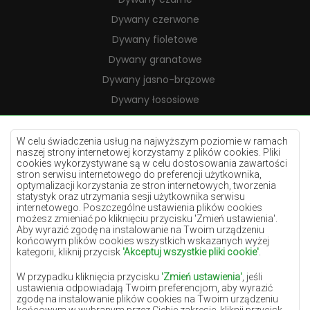
Dywany czerwone
Dywany fioletowe
Dywany granatowe
Dywany jasno-brązowe
Dywany łososiowe
Dywany kremowe
Dywany lilac
W celu świadczenia usług na najwyższym poziomie w ramach
naszej strony internetowej korzystamy z plików cookies. Pliki
Dywany żółte
cookies wykorzystywane są w celu dostosowania zawartości
stron serwisu internetowego do preferencji użytkownika,
Dywany miętowe
optymalizacji korzystania ze stron internetowych, tworzenia
statystyk oraz utrzymania sesji użytkownika serwisu
Dywany niebieskie
internetowego. Poszczególne ustawienia plików cookies
możesz zmieniać po kliknięciu przycisku 'Zmień ustawienia'.
Dywany pomarańczowe
Aby wyrazić zgodę na instalowanie na Twoim urządzeniu
Dywany różowe
końcowym plików cookies wszystkich wskazanych wyżej
kategorii, kliknij przycisk
'Akceptuj wszystkie pliki cookie'
.
Dywany szare
W przypadku kliknięcia przycisku
'Zmień ustawienia'
, jeśli
Dywany terakota
ustawienia odpowiadają Twoim preferencjom, aby wyrazić
zgodę na instalowanie plików cookies na Twoim urządzeniu
Dywany zielone