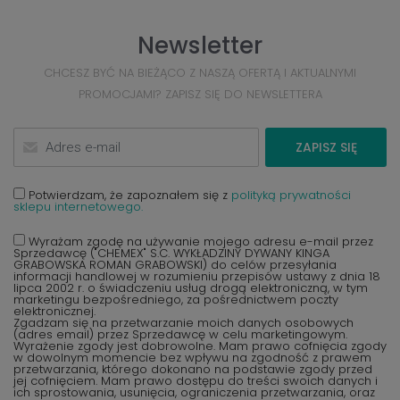
Newsletter
CHCESZ BYĆ NA BIEŻĄCO Z NASZĄ OFERTĄ I AKTUALNYMI
PROMOCJAMI? ZAPISZ SIĘ DO NEWSLETTERA
ZAPISZ SIĘ
Potwierdzam, że zapoznałem się z
polityką prywatności
sklepu internetowego.
Wyrażam zgodę na używanie mojego adresu e-mail przez
Sprzedawcę ("CHEMEX" S.C. WYKŁADZINY DYWANY KINGA
GRABOWSKA ROMAN GRABOWSKI) do celów przesyłania
informacji handlowej w rozumieniu przepisów ustawy z dnia 18
lipca 2002 r. o świadczeniu usług drogą elektroniczną, w tym
marketingu bezpośredniego, za pośrednictwem poczty
elektronicznej.
Zgadzam się na przetwarzanie moich danych osobowych
(adres email) przez Sprzedawcę w celu marketingowym.
Wyrażenie zgody jest dobrowolne. Mam prawo cofnięcia zgody
w dowolnym momencie bez wpływu na zgodność z prawem
przetwarzania, którego dokonano na podstawie zgody przed
jej cofnięciem. Mam prawo dostępu do treści swoich danych i
ich sprostowania, usunięcia, ograniczenia przetwarzania, oraz