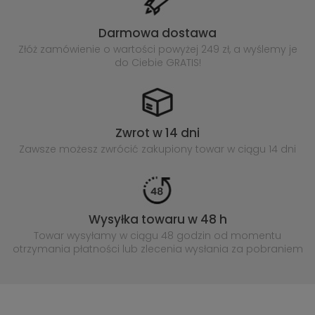
Darmowa dostawa
Złóż zamówienie o wartości powyżej
249 zł, a wyślemy je
do Ciebie GRATIS!
Zwrot w 14 dni
Zawsze możesz zwrócić zakupiony
towar w ciągu 14 dni
Wysyłka towaru w 48 h
Towar wysyłamy w ciągu 48 godzin
od momentu
otrzymania płatności lub
zlecenia wysłania za pobraniem