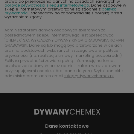
prawo do przenoszenia danych na zasadach zawartych w
polityce prywatności sklepu internetowego
. Dane osobowe w
sklepie internetowym przetwarzane są zgodnie z
polityką
prywatności
. Zachęcamy do zapoznania się z polityką przed
wyrażeniem zgody.
Administratorem danych osobowych zbieranych za
pośrednictwem sklepu internetowego jest Sprzedawca
"CHEMEX" S.C. WYKŁADZINY DYWANY KINGA GRABOWSKA ROMAN
GRABOWSKI. Dane są lub mogą być przetwarzane w celach
oraz na podstawach wskazanych szczegółowo w polityce
prywatności (np. realizacja umowy, marketing bezpośredni).
Polityka prywatności zawiera pełną informację na temat
przetwarzania danych przez administratora wraz z prawami
przysługującymi osobie, której dane dotyczą. Szybki kontakt z
administratorem: adres email
sklep@dywanychemex.pl
DYWANY
CHEMEX
Dane kontaktowe