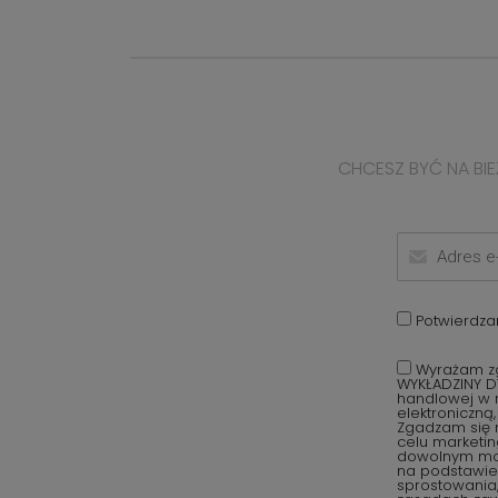
CHCESZ BYĆ NA BIE
Potwierdza
Wyrażam zg
WYKŁADZINY D
handlowej w r
elektroniczną
Zgadzam się 
celu marketi
dowolnym mom
na podstawie 
sprostowania,