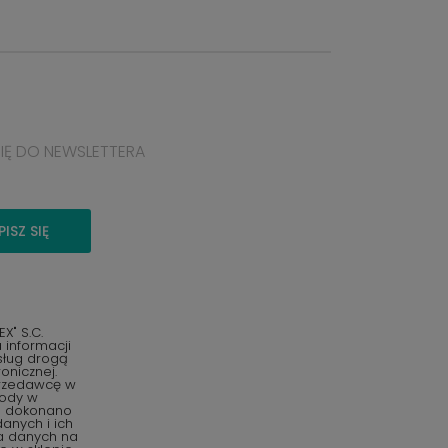
SIĘ DO NEWSLETTERA
PISZ SIĘ
" S.C.
informacji
sług drogą
onicznej.
przedawcę w
gody w
o dokonano
anych i ich
ia danych na