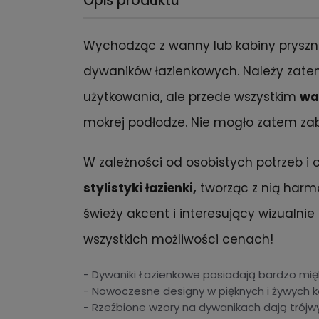
Opis produktu
Wychodząc z wanny lub kabiny pryszni
dywaników łazienkowych. Należy zatem 
użytkowania, ale przede wszystkim
wa
mokrej podłodze. Nie mogło zatem zab
W zależności od osobistych potrzeb i
stylistyki łazienki,
tworząc z nią harmo
świeży akcent i interesujący wizualni
wszystkich możliwości cenach!
- Dywaniki Łazienkowe posiadają bardzo mięk
- Nowoczesne designy w pięknych i żywych k
- Rzeźbione wzory na dywanikach dają trój