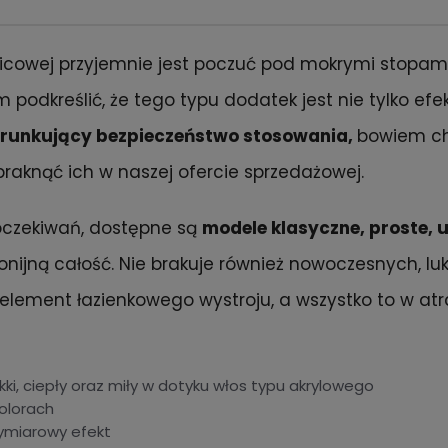
cowej przyjemnie jest poczuć pod mokrymi stopami 
podkreślić, że tego typu dodatek jest nie tylko ef
runkujący bezpieczeństwo stosowania,
bowiem chr
raknąć ich w naszej ofercie sprzedażowej.
 oczekiwań, dostępne są
modele klasyczne, proste, 
nijną całość. Nie brakuje również nowoczesnych, lu
e element łazienkowego wystroju, a wszystko to w at
ki, ciepły oraz miły w dotyku włos typu akrylowego
olorach
wymiarowy efekt