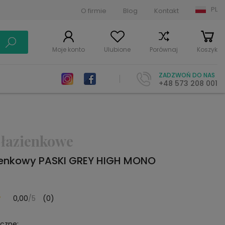
PL
O firmie
Blog
Kontakt
Moje konto
Ulubione
Porównaj
Koszyk
ZADZWOŃ DO NAS
+48 573 208 001
 łazienkowe
ienkowy PASKI GREY HIGH MONO
0,00
/5
(0)
yczne: