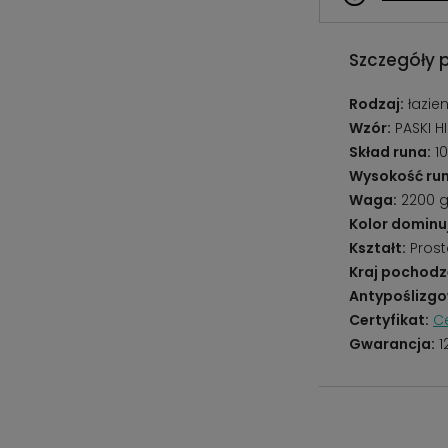
Szczegóły 
Rodzaj:
łazie
Wzór:
PASKI H
Skład runa:
10
Wysokość run
Waga:
2200 
Kolor dominu
Kształt:
Prost
Kraj pochodz
Antypoślizgo
Certyfikat:
Ce
Gwarancja:
1