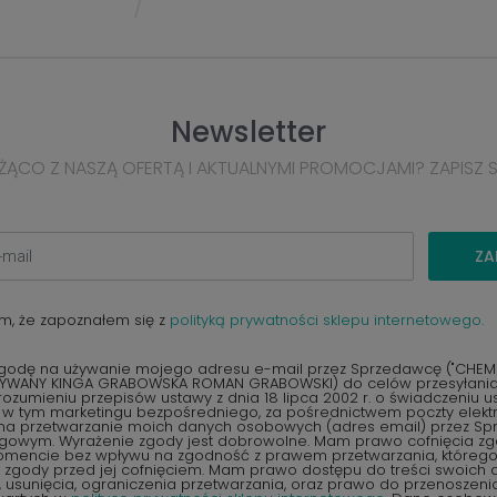
Newsletter
ŻĄCO Z NASZĄ OFERTĄ I AKTUALNYMI PROMOCJAMI? ZAPISZ 
ZA
m, że zapoznałem się z
polityką prywatności sklepu internetowego.
odę na używanie mojego adresu e-mail przez Sprzedawcę ("CHEMEX
YWANY KINGA GRABOWSKA ROMAN GRABOWSKI) do celów przesyłania 
ozumieniu przepisów ustawy z dnia 18 lipca 2002 r. o świadczeniu u
, w tym marketingu bezpośredniego, za pośrednictwem poczty elektr
na przetwarzanie moich danych osobowych (adres email) przez S
ngowym. Wyrażenie zgody jest dobrowolne. Mam prawo cofnięcia z
encie bez wpływu na zgodność z prawem przetwarzania, któreg
zgody przed jej cofnięciem. Mam prawo dostępu do treści swoich d
 usunięcia, ograniczenia przetwarzania, oraz prawo do przenoszen