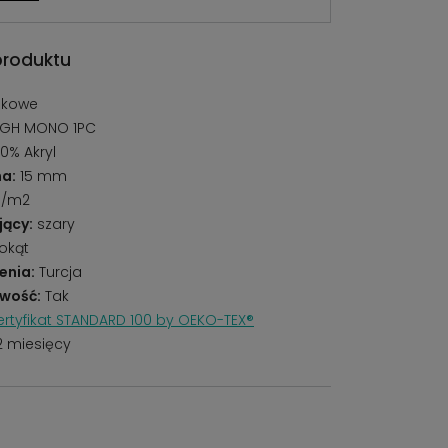
produktu
nkowe
IGH MONO 1PC
0% Akryl
a:
15 mm
g/m2
jący:
szary
okąt
enia:
Turcja
wość:
Tak
rtyfikat STANDARD 100 by OEKO-TEX®
2 miesięcy