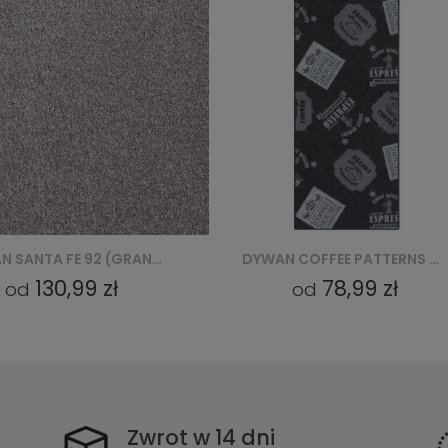
DYWAN COFFEE PATTERNS 95 (BASALT)
78,99 zł
68
od
od
Zwrot w 14 dni