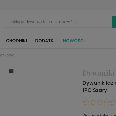
CHODNIKI
DODATKI
NOWOŚCI
zienkowe
Dywaniki
Dywanik łaz
1PC Szary
Warianty koloryst