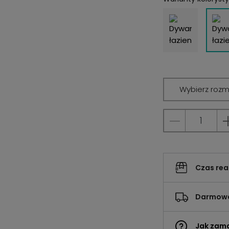
Wybierz rozm
Czas rea
Darmowa
Jak zam