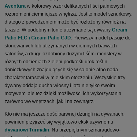
Aventura
w kolorowy wzór delikatnych liści palmowych
rozpromieni ciemniejsze wnętrza. Jest to model sznurkowy,
dlatego z powodzeniem może być rozłożony również na
tarasie. W podobnym tonie utrzymane są dywany
Cream
Patio FLC
i
Cream Patio GJD
. Pierwszy model pasuje do
stonowanych lub utrzymanych w ciemnych barwach
salonów, a drugi, ozdobiony dużymi liśćmi monstery w
różnych odcieniach zieleni podkreśli urok roślin
doniczkowych znajdujących się w salonie albo nada
charakter tarasowi w miejskim otoczeniu. Wszystkie trzy
dywany oddają ducha wiosny i lata nie tylko swoim
motywem, ale też dzięki możliwości ich wykorzystania
zarówno we wnętrzach, jak i na zewnątrz.
Kto nie ma jeszcze dość barwnej dżungli na dywanach,
powinien przyjrzeć się wyjątkowo ekskluzywnemu
dywanowi Turmalin
. Na przepięknym szmaragdowo-