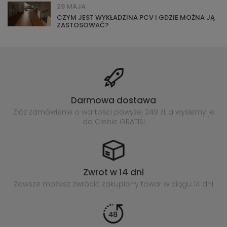
29 MAJA
CZYM JEST WYKŁADZINA PCV I GDZIE MOŻNA JĄ
ZASTOSOWAĆ?
Darmowa dostawa
Złóż zamówienie o wartości powyżej
249 zł, a wyślemy je
do Ciebie GRATIS!
Zwrot w 14 dni
Zawsze możesz zwrócić zakupiony
towar w ciągu 14 dni