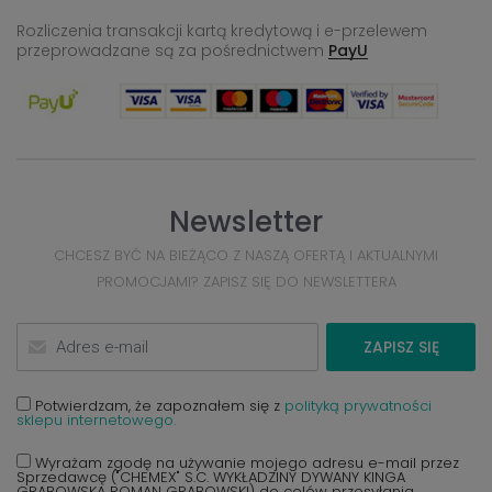
Rozliczenia transakcji kartą kredytową i e-przelewem
przeprowadzane
są za pośrednictwem
PayU
Newsletter
CHCESZ BYĆ NA BIEŻĄCO Z NASZĄ OFERTĄ I AKTUALNYMI
PROMOCJAMI? ZAPISZ SIĘ DO NEWSLETTERA
ZAPISZ SIĘ
Potwierdzam, że zapoznałem się z
polityką prywatności
sklepu internetowego.
Wyrażam zgodę na używanie mojego adresu e-mail przez
Sprzedawcę ("CHEMEX" S.C. WYKŁADZINY DYWANY KINGA
GRABOWSKA ROMAN GRABOWSKI) do celów przesyłania