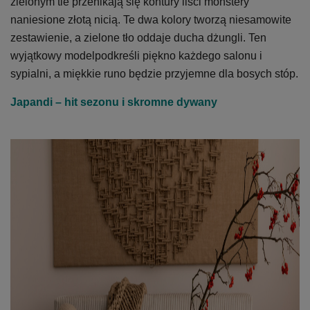
zielonym tle przenikają się kontury liści monstery
naniesione złotą nicią. Te dwa kolory tworzą niesamowite
zestawienie, a zielone tło oddaje ducha dżungli. Ten
wyjątkowy modelpodkreśli piękno każdego salonu i
sypialni, a miękkie runo będzie przyjemne dla bosych stóp.
Japandi – hit sezonu i skromne dywany