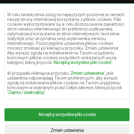
Dywany kremowe
Dywany lilac
W celu świadczenia usług na najwyższym poziomie w ramach
naszej strony internetowej korzystamy z plików cookies. Pliki
Dywany żółte
cookies wykorzystywane są w celu dostosowania zawartości
stron serwisu internetowego do preferencji użytkownika,
Dywany miętowe
optymalizacji korzystania ze stron internetowych, tworzenia
statystyk oraz utrzymania sesji użytkownika serwisu
Dywany niebieskie
internetowego. Poszczególne ustawienia plików cookies
możesz zmieniać po kliknięciu przycisku 'Zmień ustawienia'.
Dywany pomarańczowe
Aby wyrazić zgodę na instalowanie na Twoim urządzeniu
Dywany różowe
końcowym plików cookies wszystkich wskazanych wyżej
kategorii, kliknij przycisk
'Akceptuj wszystkie pliki cookie'
.
Dywany szare
W przypadku kliknięcia przycisku
'Zmień ustawienia'
, jeśli
Dywany terakota
ustawienia odpowiadają Twoim preferencjom, aby wyrazić
zgodę na instalowanie plików cookies na Twoim urządzeniu
Dywany zielone
końcowym w wybranym przez Ciebie zakresie, kliknij przycisk
Dywany złote
'Zapisz i zaakceptuj'
.
W zakresie, w jakim pliki cookies będą zawierać Twoje dane
osobowe, podstawą ich przetwarzania jest uzasadniony interes
administratora danych osobowych (DYWANYCHEMEX) lub
Akceptuj wszystkie pliki cookie
Copyright 2022
Dywany Chemex.
Wszelkie prawa
podmiotów trzecich w postaci zapewnienia wysokiej jakości
usług świadczonych w ramach naszej strony internetowej oraz
zastrzeżone.
działań marketingowych administratora danych osobowych
Realizacja:
www.dimax.pl
Zmień ustawienia
oraz jego Zaufanych Partnerów.