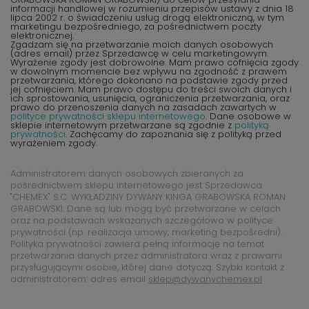
informacji handlowej w rozumieniu przepisów ustawy z dnia 18
lipca 2002 r. o świadczeniu usług drogą elektroniczną, w tym
marketingu bezpośredniego, za pośrednictwem poczty
elektronicznej.
Zgadzam się na przetwarzanie moich danych osobowych
(adres email) przez Sprzedawcę w celu marketingowym.
Wyrażenie zgody jest dobrowolne. Mam prawo cofnięcia zgody
w dowolnym momencie bez wpływu na zgodność z prawem
przetwarzania, którego dokonano na podstawie zgody przed
jej cofnięciem. Mam prawo dostępu do treści swoich danych i
ich sprostowania, usunięcia, ograniczenia przetwarzania, oraz
prawo do przenoszenia danych na zasadach zawartych w
polityce prywatności sklepu internetowego
. Dane osobowe w
sklepie internetowym przetwarzane są zgodnie z
polityką
prywatności
. Zachęcamy do zapoznania się z polityką przed
wyrażeniem zgody.
Administratorem danych osobowych zbieranych za
pośrednictwem sklepu internetowego jest Sprzedawca
"CHEMEX" S.C. WYKŁADZINY DYWANY KINGA GRABOWSKA ROMAN
GRABOWSKI. Dane są lub mogą być przetwarzane w celach
oraz na podstawach wskazanych szczegółowo w polityce
prywatności (np. realizacja umowy, marketing bezpośredni).
Polityka prywatności zawiera pełną informację na temat
przetwarzania danych przez administratora wraz z prawami
przysługującymi osobie, której dane dotyczą. Szybki kontakt z
administratorem: adres email
sklep@dywanychemex.pl