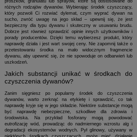
proszków, granulatu lub sprayów, które są dostosowane do
różnych rodzajów dywanów. Wybierając środek czyszczący,
który pozwoli Ci rozwiać dylemat, czym wyprać dywan na
sucho, zwróć uwagę na jego skład – upewnij się, że jest
bezpieczny dla typu dywanu i skuteczny w usuwaniu brudu.
Dobrze jest również sprawdzić opinie innych użytkowników i
porady producentów. Dzięki temu wybierzesz produkt, który
naprawdę działa i jest wart swojej ceny. Nie zapomnij także o
przetestowaniu środka na mało widocznym fragmencie
dywanu, aby upewnić się, że nie spowoduje on odbarwień lub
uszkodzeń.
Jakich substancji unikać w środkach do
czyszczenia dywanów?
Zanim sięgniesz po popularny środek do czyszczenia
dywanów, warto zerknąć na etykietę i sprawdzić, co tak
naprawdę kryje się w jego składzie. Niektóre substancje mogą
być naprawdę niebezpieczne, szkodliwe dla zdrowia i
środowiska. Na przykład fosforany mogą powodować
eutrofizację wód, prowadząc do nadmiernego wzrostu alg i
degradacji ekosystemów wodnych. Pył glinowy, używany w
niektórych środkach czyszczących, może mieć działanie