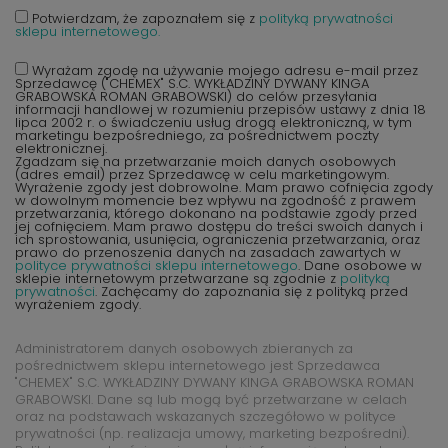
Potwierdzam, że zapoznałem się z
polityką prywatności
sklepu internetowego.
Wyrażam zgodę na używanie mojego adresu e-mail przez
Sprzedawcę ("CHEMEX" S.C. WYKŁADZINY DYWANY KINGA
GRABOWSKA ROMAN GRABOWSKI) do celów przesyłania
informacji handlowej w rozumieniu przepisów ustawy z dnia 18
lipca 2002 r. o świadczeniu usług drogą elektroniczną, w tym
marketingu bezpośredniego, za pośrednictwem poczty
elektronicznej.
Zgadzam się na przetwarzanie moich danych osobowych
(adres email) przez Sprzedawcę w celu marketingowym.
Wyrażenie zgody jest dobrowolne. Mam prawo cofnięcia zgody
w dowolnym momencie bez wpływu na zgodność z prawem
przetwarzania, którego dokonano na podstawie zgody przed
jej cofnięciem. Mam prawo dostępu do treści swoich danych i
ich sprostowania, usunięcia, ograniczenia przetwarzania, oraz
prawo do przenoszenia danych na zasadach zawartych w
polityce prywatności sklepu internetowego
. Dane osobowe w
sklepie internetowym przetwarzane są zgodnie z
polityką
prywatności
. Zachęcamy do zapoznania się z polityką przed
wyrażeniem zgody.
Administratorem danych osobowych zbieranych za
pośrednictwem sklepu internetowego jest Sprzedawca
"CHEMEX" S.C. WYKŁADZINY DYWANY KINGA GRABOWSKA ROMAN
GRABOWSKI. Dane są lub mogą być przetwarzane w celach
oraz na podstawach wskazanych szczegółowo w polityce
prywatności (np. realizacja umowy, marketing bezpośredni).