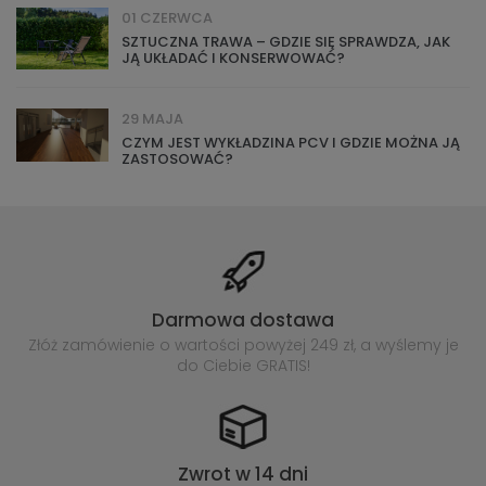
01 CZERWCA
SZTUCZNA TRAWA – GDZIE SIĘ SPRAWDZA, JAK
JĄ UKŁADAĆ I KONSERWOWAĆ?
29 MAJA
CZYM JEST WYKŁADZINA PCV I GDZIE MOŻNA JĄ
ZASTOSOWAĆ?
Darmowa dostawa
Złóż zamówienie o wartości powyżej
249 zł, a wyślemy je
do Ciebie GRATIS!
Zwrot w 14 dni