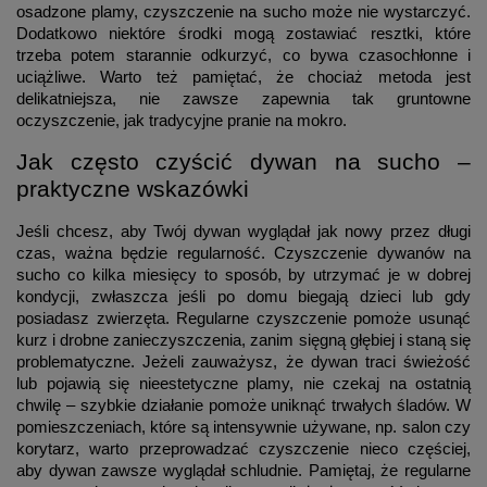
osadzone plamy, czyszczenie na sucho może nie wystarczyć.
Dodatkowo niektóre środki mogą zostawiać resztki, które
trzeba potem starannie odkurzyć, co bywa czasochłonne i
uciążliwe. Warto też pamiętać, że chociaż metoda jest
delikatniejsza, nie zawsze zapewnia tak gruntowne
oczyszczenie, jak tradycyjne pranie na mokro.
Jak często czyścić dywan na sucho –
praktyczne wskazówki
Jeśli chcesz, aby Twój dywan wyglądał jak nowy przez długi
czas, ważna będzie regularność. Czyszczenie dywanów na
sucho co kilka miesięcy to sposób, by utrzymać je w dobrej
kondycji, zwłaszcza jeśli po domu biegają dzieci lub gdy
posiadasz zwierzęta. Regularne czyszczenie pomoże usunąć
kurz i drobne zanieczyszczenia, zanim sięgną głębiej i staną się
problematyczne. Jeżeli zauważysz, że dywan traci świeżość
lub pojawią się nieestetyczne plamy, nie czekaj na ostatnią
chwilę – szybkie działanie pomoże uniknąć trwałych śladów. W
pomieszczeniach, które są intensywnie używane, np. salon czy
korytarz, warto przeprowadzać czyszczenie nieco częściej,
aby dywan zawsze wyglądał schludnie. Pamiętaj, że regularne