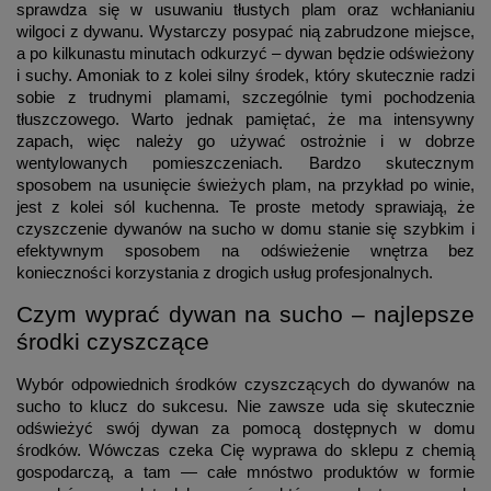
sprawdza się w usuwaniu tłustych plam oraz wchłanianiu
wilgoci z dywanu. Wystarczy posypać nią zabrudzone miejsce,
a po kilkunastu minutach odkurzyć – dywan będzie odświeżony
i suchy. Amoniak to z kolei silny środek, który skutecznie radzi
sobie z trudnymi plamami, szczególnie tymi pochodzenia
tłuszczowego. Warto jednak pamiętać, że ma intensywny
zapach, więc należy go używać ostrożnie i w dobrze
wentylowanych pomieszczeniach. Bardzo skutecznym
sposobem na usunięcie świeżych plam, na przykład po winie,
jest z kolei sól kuchenna. Te proste metody sprawiają, że
czyszczenie dywanów na sucho w domu stanie się szybkim i
efektywnym sposobem na odświeżenie wnętrza bez
konieczności korzystania z drogich usług profesjonalnych.
Czym wyprać dywan na sucho – najlepsze
środki czyszczące
Wybór odpowiednich środków czyszczących do dywanów na
sucho to klucz do sukcesu. Nie zawsze uda się skutecznie
odświeżyć swój dywan za pomocą dostępnych w domu
środków. Wówczas czeka Cię wyprawa do sklepu z chemią
gospodarczą, a tam — całe mnóstwo produktów w formie