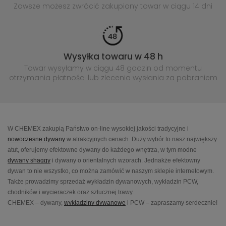
Zawsze możesz zwrócić zakupiony
towar w ciągu 14 dni
Wysyłka towaru w 48 h
Towar wysyłamy w ciągu 48 godzin
od momentu
otrzymania płatności lub
zlecenia wysłania za pobraniem
W CHEMEX zakupią Państwo on-line wysokiej jakości tradycyjne i
nowoczesne dywany
w atrakcyjnych cenach. Duży wybór to nasz największy
atut, oferujemy efektowne dywany do każdego wnętrza, w tym modne
dywany shaggy
i dywany o orientalnych wzorach. Jednakże efektowny
dywan to nie wszystko, co można zamówić w naszym sklepie internetowym.
Także prowadzimy sprzedaż wykładzin dywanowych, wykładzin PCW,
chodników i wycieraczek oraz sztucznej trawy.
CHEMEX – dywany,
wykładziny dywanowe
i PCW – zapraszamy serdecznie!