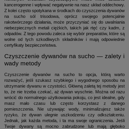
kancerogenne i wpływać negatywnie na nasz układ oddechowy.
Z kolei często spotykana w środkach do czyszczenia dywanów
na sucho sól trisodowa, oprócz swojego potencjalnie
rakotwórczego działania, może przyczyniać się do uwalniania
niebezpiecznych metali ciężkich, takich jak rtęć czy kadm, z
odpadów. Z tego powodu zaleca się wybór preparatów, które są
wolne od tych szkodliwych składników i mają odpowiednie
certyfikaty bezpieczeństwa.
Czyszczenie dywanów na sucho — zalety i
wady metody
Czyszczenie dywanów na sucho to opcja, którą warto
rozważyć, jeśli szukasz szybkiego i wygodnego sposobu na
utrzymanie dywanu w czystości. Główną zaletą tej metody jest
to, że nie trzeba czekać, aż dywan wyschnie. Można od razu
wrócić do normalnego użytkowania pokoju, co jest idealne, gdy
masz mało czasu lub często korzystasz z danego
pomieszczenia. Nie używając wody, minimalizujesz także
ryzyko, że dywan ulegnie uszkodzeniu czy odkształceniu.
Jednak, jak każda metoda, i ta ma swoje ograniczenia. Jeśli
Twoje dywany są mocno zabrudzone lub mają głęboko