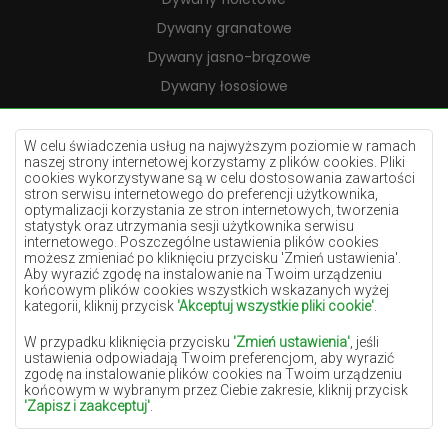
Dywany granatowe
Dywany jasno-brązowe
Dywany łososiowe
Dywany kremowe
Dywany lilac
W celu świadczenia usług na najwyższym poziomie w ramach
naszej strony internetowej korzystamy z plików cookies. Pliki
Dywany żółte
cookies wykorzystywane są w celu dostosowania zawartości
stron serwisu internetowego do preferencji użytkownika,
Dywany miętowe
optymalizacji korzystania ze stron internetowych, tworzenia
statystyk oraz utrzymania sesji użytkownika serwisu
Dywany niebieskie
internetowego. Poszczególne ustawienia plików cookies
możesz zmieniać po kliknięciu przycisku 'Zmień ustawienia'.
Dywany pomarańczowe
Aby wyrazić zgodę na instalowanie na Twoim urządzeniu
Dywany różowe
końcowym plików cookies wszystkich wskazanych wyżej
kategorii, kliknij przycisk
'Akceptuj wszystkie pliki cookie'
.
Dywany szare
W przypadku kliknięcia przycisku
'Zmień ustawienia'
, jeśli
Dywany terakota
ustawienia odpowiadają Twoim preferencjom, aby wyrazić
zgodę na instalowanie plików cookies na Twoim urządzeniu
Dywany zielone
końcowym w wybranym przez Ciebie zakresie, kliknij przycisk
Dywany złote
'Zapisz i zaakceptuj'
.
W zakresie, w jakim pliki cookies będą zawierać Twoje dane