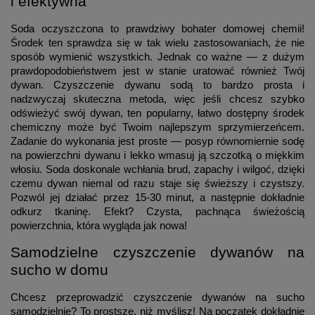
i efektywna
Soda oczyszczona to prawdziwy bohater domowej chemii!
Środek ten sprawdza się w tak wielu zastosowaniach, że nie
sposób wymienić wszystkich. Jednak co ważne — z dużym
prawdopodobieństwem jest w stanie uratować również Twój
dywan. Czyszczenie dywanu sodą to bardzo prosta i
nadzwyczaj skuteczna metoda, więc jeśli chcesz szybko
odświeżyć swój dywan, ten popularny, łatwo dostępny środek
chemiczny może być Twoim najlepszym sprzymierzeńcem.
Zadanie do wykonania jest proste — posyp równomiernie sodę
na powierzchni dywanu i lekko wmasuj ją szczotką o miękkim
włosiu. Soda doskonale wchłania brud, zapachy i wilgoć, dzięki
czemu dywan niemal od razu staje się świeższy i czystszy.
Pozwól jej działać przez 15-30 minut, a następnie dokładnie
odkurz tkaninę. Efekt? Czysta, pachnąca świeżością
powierzchnia, która wygląda jak nowa!
Samodzielne czyszczenie dywanów na
sucho w domu
Chcesz przeprowadzić czyszczenie dywanów na sucho
samodzielnie? To prostsze, niż myślisz! Na początek dokładnie