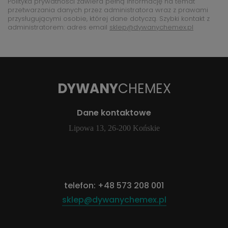
Polityka prywatności zawiera pełną informację na temat
przetwarzania danych przez administratora wraz z prawami
przysługującymi osobie, której dane dotyczą. Szybki kontakt z
administratorem: adres email
sklep@dywanychemex.pl
DYWANY
CHEMEX
Dane kontaktowe
Lipowa 13, 26-200 Końskie
telefon:
+48 573 208 001
sklep@dywanychemex.pl