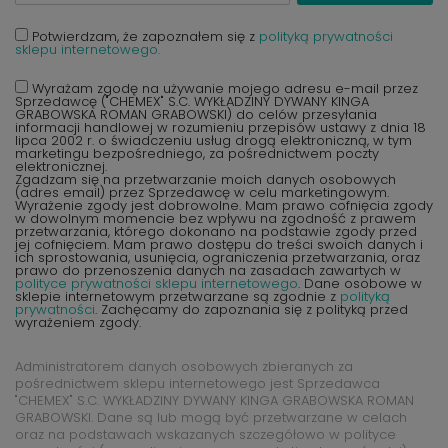
Potwierdzam, że zapoznałem się z
polityką prywatności
sklepu internetowego.
Wyrażam zgodę na używanie mojego adresu e-mail przez
Sprzedawcę ("CHEMEX" S.C. WYKŁADZINY DYWANY KINGA
GRABOWSKA ROMAN GRABOWSKI) do celów przesyłania
informacji handlowej w rozumieniu przepisów ustawy z dnia 18
lipca 2002 r. o świadczeniu usług drogą elektroniczną, w tym
marketingu bezpośredniego, za pośrednictwem poczty
elektronicznej.
Zgadzam się na przetwarzanie moich danych osobowych
(adres email) przez Sprzedawcę w celu marketingowym.
Wyrażenie zgody jest dobrowolne. Mam prawo cofnięcia zgody
w dowolnym momencie bez wpływu na zgodność z prawem
przetwarzania, którego dokonano na podstawie zgody przed
jej cofnięciem. Mam prawo dostępu do treści swoich danych i
ich sprostowania, usunięcia, ograniczenia przetwarzania, oraz
prawo do przenoszenia danych na zasadach zawartych w
polityce prywatności sklepu internetowego
. Dane osobowe w
sklepie internetowym przetwarzane są zgodnie z
polityką
prywatności
. Zachęcamy do zapoznania się z polityką przed
wyrażeniem zgody.
Administratorem danych osobowych zbieranych za
pośrednictwem sklepu internetowego jest Sprzedawca
"CHEMEX" S.C. WYKŁADZINY DYWANY KINGA GRABOWSKA ROMAN
GRABOWSKI. Dane są lub mogą być przetwarzane w celach
oraz na podstawach wskazanych szczegółowo w polityce