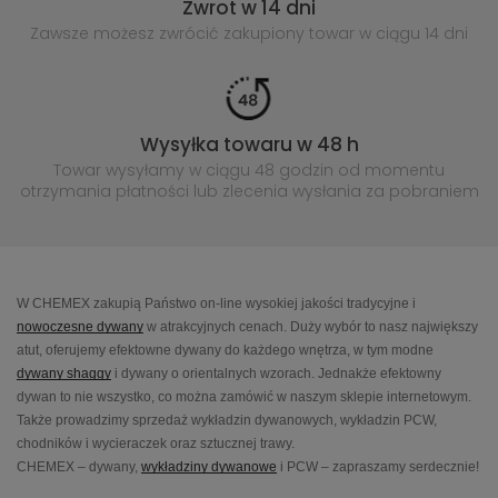
Zwrot w 14 dni
Zawsze możesz zwrócić zakupiony
towar w ciągu 14 dni
Wysyłka towaru w 48 h
Towar wysyłamy w ciągu 48 godzin
od momentu
otrzymania płatności lub
zlecenia wysłania za pobraniem
W CHEMEX zakupią Państwo on-line wysokiej jakości tradycyjne i
nowoczesne dywany
w atrakcyjnych cenach. Duży wybór to nasz największy
atut, oferujemy efektowne dywany do każdego wnętrza, w tym modne
dywany shaggy
i dywany o orientalnych wzorach. Jednakże efektowny
dywan to nie wszystko, co można zamówić w naszym sklepie internetowym.
Także prowadzimy sprzedaż wykładzin dywanowych, wykładzin PCW,
chodników i wycieraczek oraz sztucznej trawy.
CHEMEX – dywany,
wykładziny dywanowe
i PCW – zapraszamy serdecznie!