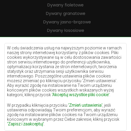
Dywany fioletowe
Dywany granatowe
Dywany jasno-brązowe
Dywany łososiowe
Dywany kremowe
Dywany lilac
W celu świadczenia usług na najwyższym poziomie w ramach
naszej strony internetowej korzystamy z plików cookies. Pliki
Dywany żółte
cookies wykorzystywane są w celu dostosowania zawartości
stron serwisu internetowego do preferencji użytkownika,
Dywany miętowe
optymalizacji korzystania ze stron internetowych, tworzenia
statystyk oraz utrzymania sesji użytkownika serwisu
Dywany niebieskie
internetowego. Poszczególne ustawienia plików cookies
możesz zmieniać po kliknięciu przycisku 'Zmień ustawienia'.
Dywany pomarańczowe
Aby wyrazić zgodę na instalowanie na Twoim urządzeniu
Dywany różowe
końcowym plików cookies wszystkich wskazanych wyżej
kategorii, kliknij przycisk
'Akceptuj wszystkie pliki cookie'
.
Dywany szare
W przypadku kliknięcia przycisku
'Zmień ustawienia'
, jeśli
Dywany terakota
ustawienia odpowiadają Twoim preferencjom, aby wyrazić
zgodę na instalowanie plików cookies na Twoim urządzeniu
Dywany zielone
końcowym w wybranym przez Ciebie zakresie, kliknij przycisk
Dywany złote
'Zapisz i zaakceptuj'
.