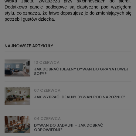
wielka zaleta, zwłaszcza przy skłonnościach do alergii.
Dodatkowo panele podłogowe są elastyczne pod względem
stylu, co oznacza, że łatwo dopasujesz je do zmieniających się
potrzeb i gustów dziecka.
NAJNOWSZE ARTYKUŁY
10 CZERWCA
JAK DOBRAĆ IDEALNY DYWAN DO GRANATOWEJ
SOFY?
07 CZERWCA
JAK WYBRAĆ IDEALNY DYWAN POD NAROŻNIK?
04 CZERWCA
DYWAN DO JADALNI – JAK DOBRAĆ
ODPOWIEDNI?