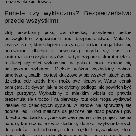
może wiele kosztować.
Panele czy wykładzina? Bezpieczeństwo
przede wszystkim!
Gdy urządzamy pokój dla dziecka, priorytetem będzie
bezwzględnie zapewnienie mu bezpieczeństwa. Maluchy,
zwłaszcza te, które dopiero zaczynają chodzić, mogą łatwo się
przewrócić, dlatego z pewnością przyda się coś, co
zminimalizuje ryzyko urazów. I w tym wypadku akurat miękka,
o dużej gęstości wykładzina w pokoju może okazać się
najlepszym wyborem. Miękkie włókna wykładziny dobrze
amortyzują upadki, co jest kluczowe w pierwszych latach życia
dziecka, gdy każdy krok może być niepewny. Warto jednak
pamiętać, że dywan, jakim pokryjemy podłogę, nie powinien być
zbyt puszysty. Wykładziny o miękkim włosiu co prawda
prezentują się uroczo i na pierwszy rzut oka mogą wydawać
idealne do dziecięcych sypialni, w istocie nie sprawdzą się
dobrze, jeśli kroki malucha są jeszcze nie dość pewne i gdy
dziecko jest bardzo żywiołowe. Jeśli jednak zdecydujesz się na
panele, koniecznie rozważ dodanie, dobrze przytwierdzonych
do podłoża, mat ochronnych lub miękkich dywaników, które
mogą pełnić funkcję dodatkowej warstwy bezpieczeństwa w