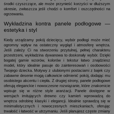
środki czyszczące, ale może przynieść korzyści w dłuższym
okresie, zwłaszcza jeśli chodzi o komfort i oszczędności na
ogrzewaniu.
Wykładzina kontra panele podłogowe —
estetyka i styl
Kiedy urządzamy pokój dziecięcy, wybór podłogi może mieć
ogromny wpływ na ostateczny wygląd i atmosferę wnętrza.
Jeśli zależy Ci na stworzeniu przytulnej, pełnej charakteru
przestrzeni, wykładzina dywanowa to doskonały wybór. Dzięki
bogatej gamie wzorów, kolorów i tekstur łatwo znajdziesz
model, który idealnie pasuje do zainteresowań i osobowości
Twojego dziecka. Motywy z ulubionymi postaciami z bajek czy
zabawne desenie mogą całkowicie odmienić pokój, dodając mu
osobistego akcentu i ciepła. Z drugiej strony, panele podłogowe
oferują eleganckie i nowoczesne rozwiązanie, które znakomicie
wpisuje się w różne style aranżacji. Panele dostępne w
wersjach imitujących drewno czy kamień wprowadzą do
wnętrza odrobinę klasyki i elegancji. Idealnie sprawdzą się w
minimalistycznych i nowoczesnych mieszkaniach, oferując
trwałość i łatwość w utrzymaniu. Jeśli planujesz częste zmiany