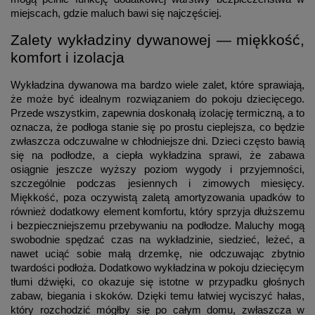
miejscach, gdzie maluch bawi się najczęściej.
Zalety wykładziny dywanowej — miękkość,
komfort i izolacja
Wykładzina dywanowa ma bardzo wiele zalet, które sprawiają,
że może być idealnym rozwiązaniem do pokoju dziecięcego.
Przede wszystkim, zapewnia doskonałą izolację termiczną, a to
oznacza, że podłoga stanie się po prostu cieplejsza, co będzie
zwłaszcza odczuwalne w chłodniejsze dni. Dzieci często bawią
się na podłodze, a ciepła wykładzina sprawi, że zabawa
osiągnie jeszcze wyższy poziom wygody i przyjemności,
szczególnie podczas jesiennych i zimowych miesięcy.
Miękkość, poza oczywistą zaletą amortyzowania upadków to
również dodatkowy element komfortu, który sprzyja dłuższemu
i bezpieczniejszemu przebywaniu na podłodze. Maluchy mogą
swobodnie spędzać czas na wykładzinie, siedzieć, leżeć, a
nawet uciąć sobie małą drzemkę, nie odczuwając zbytnio
twardości podłoża. Dodatkowo wykładzina w pokoju dziecięcym
tłumi dźwięki, co okazuje się istotne w przypadku głośnych
zabaw, biegania i skoków. Dzięki temu łatwiej wyciszyć hałas,
który rozchodzić mógłby się po całym domu, zwłaszcza w