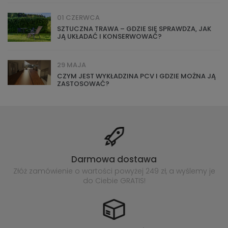
01 CZERWCA
SZTUCZNA TRAWA – GDZIE SIĘ SPRAWDZA, JAK
JĄ UKŁADAĆ I KONSERWOWAĆ?
29 MAJA
CZYM JEST WYKŁADZINA PCV I GDZIE MOŻNA JĄ
ZASTOSOWAĆ?
Darmowa dostawa
Złóż zamówienie o wartości powyżej
249 zł, a wyślemy je
do Ciebie GRATIS!