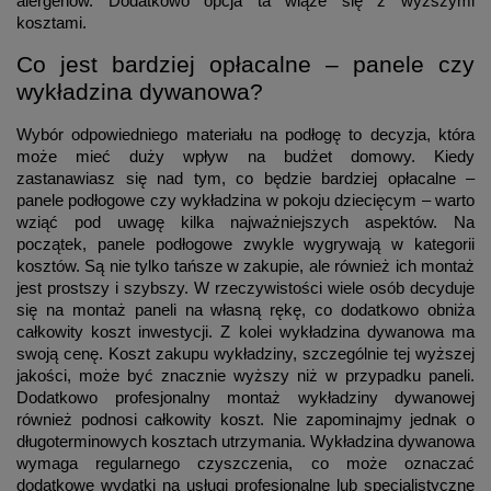
alergenów. Dodatkowo opcja ta wiąże się z wyższymi
kosztami.
Co jest bardziej opłacalne – panele czy
wykładzina dywanowa?
Wybór odpowiedniego materiału na podłogę to decyzja, która
może mieć duży wpływ na budżet domowy. Kiedy
zastanawiasz się nad tym, co będzie bardziej opłacalne –
panele podłogowe czy wykładzina w pokoju dziecięcym – warto
wziąć pod uwagę kilka najważniejszych aspektów. Na
początek, panele podłogowe zwykle wygrywają w kategorii
kosztów. Są nie tylko tańsze w zakupie, ale również ich montaż
jest prostszy i szybszy. W rzeczywistości wiele osób decyduje
się na montaż paneli na własną rękę, co dodatkowo obniża
całkowity koszt inwestycji. Z kolei wykładzina dywanowa ma
swoją cenę. Koszt zakupu wykładziny, szczególnie tej wyższej
jakości, może być znacznie wyższy niż w przypadku paneli.
Dodatkowo profesjonalny montaż wykładziny dywanowej
również podnosi całkowity koszt. Nie zapominajmy jednak o
długoterminowych kosztach utrzymania. Wykładzina dywanowa
wymaga regularnego czyszczenia, co może oznaczać
dodatkowe wydatki na usługi profesjonalne lub specjalistyczne