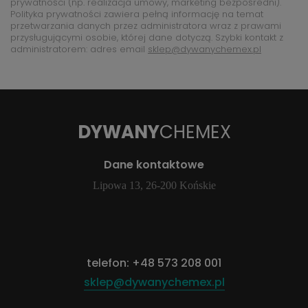
prywatności (np. realizacja umowy, marketing bezpośredni).
Polityka prywatności zawiera pełną informację na temat
przetwarzania danych przez administratora wraz z prawami
przysługującymi osobie, której dane dotyczą. Szybki kontakt z
administratorem: adres email
sklep@dywanychemex.pl
DYWANY
CHEMEX
Dane kontaktowe
Lipowa 13, 26-200 Końskie
telefon:
+48 573 208 001
sklep@dywanychemex.pl