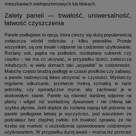
mieszkaniach wielopoziomowych lub blokach.
Zalety paneli — trwałość, uniwersalność,
łatwość czyszczenia
Panele podłogowe to opcja, która cieszy się dużą popularnością
zwłaszcza wśród rodziców, z kilku powodów. Przede
wszystkim, są one trwałe i odporne na codzienne użytkowanie.
Rozlany sok, papka na podłodze, rozdeptany cukierek czy
ciastko – nie ma co ukrywać, w przypadku dzieci, zwłaszcza
młodszych, w wielu domach taki „wypadek” to codzienność.
Maluchy często brudzą podłogę w czasie posiłków czy zabawy,
a panele nadzwyczaj łatwo utrzymać w czystości. Wystarczy
regularne odkurzanie, przetarcie mokrą szmatką w razie
potrzeby, czy sporadyczne mycie, aby zachować je w
doskonałym stanie. Panele są również bardziej odporne na
plamy i wilgoć niż wykładziny dywanowe i nie chłoną tak
szybko płynów. Jeśli dojdzie do rozlania napoju lub jedzenia na
panele podłogowe łatwiej je wyczyścisz, pod warunkiem że
podziałasz bez zbędnej zwłoki. Ich trwałość sprawia, że nie
trzeba się martwić o uszkodzenia spowodowane codziennym
użytkowaniem. W przypadku dużej awarii – można też przecież