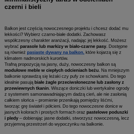
czerni i bieli
Balkon jest częścią nowoczesnego projektu i chcesz dodać mu
lekkości? Wybierz czarno-białe dodatki. Zachowasz
współczesny charakter aranżacji, nadając jej lekkość. Możesz
wybrać
parasole lub markizy w biało-czarne pasy
. Dostępne
są również
pasiaste dywany na balkon,
które kojarzą się z
klimatem nadmorskich kurortów.
Trafną propozycją na jasny, duży, nowoczesny balkon są
modułowe meble w ciepłych odcieniach beżu
. Na mniejszym
balkonie sprawdzą się leżaki czy pufy ze schowkami. Do tego
idealnie pasują
białe żagle przeciwsłoneczne lub zasłony z
przewiewnych tkanin
. Wiszące doniczki lub wertykalne ogrody
z systemem samonawadniającym dadzą cień, ale nie zasłonią
całkiem słońca – promienie przenikają pomiędzy liśćmi,
tworząc grę świateł i półcieni. Do tego nowoczesne donice w
jasnych kolorach i prostych formach oraz
pastelowe poduszki
i pledy
– dobierając jasne dodatki, stworzysz nowoczesną, lecz
przyjemną przestrzeń do wypoczynku na balkonie.