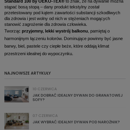
Standard 100 by OEKO-TEX®
to znak, że na dywanie można
stąpać bosą stopą – dany produkt tekstylny został
przetestowany pod kątem zawartości substancji szkodliwych
dla zdrowia i jest wolny od nich w stężeniach mogących
stanowić zagrożenie dla zdrowia człowieka.
Tworząc
przyjemny, lekki wystrój balkonu
, pamiętaj o
harmonijnym łączeniu kolorów. Dominujące powinny być jasne
barwy, biel, pastele czy ciepłe beże, które oddają klimat
przestrzeni idealnej do wypoczynku.
NAJNOWSZE ARTYKUŁY
10 CZERWCA
JAK DOBRAĆ IDEALNY DYWAN DO GRANATOWEJ
SOFY?
07 CZERWCA
JAK WYBRAĆ IDEALNY DYWAN POD NAROŻNIK?