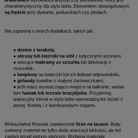
charakterystyczny dla stylu boho. Elementem obowiązkowym
są frędzle
przy dywanie, poduszkach czy pledach.
Nie zapomnij o innych dodatkach, takich jak:
●
donice z terakoty
,
●
obrusy lub bieżniki na stół
z ludycznymi wzorami,
● wiszące
makramy ze sznurka
lub dekoracje z
muszelek,
●
lampiony
na świeczki lub ich ledowe odpowiedniki,
●
girlandy
świetlne z małymi żaróweczkami,
● jeśli masz wystarczająco miejsca na balkonie, wstaw
tam
hamak lub krzesło brazylijskie
. Przyjemny,
wakacyjny klimat w stylu boho wprowadzą też leżaki z
jasnej tkaniny i z bambusowymi nogami.
Wskazówka! Rozważ zawieszenie
firan na tarasie
. Biały,
zwiewny materiał nie tylko doda aranżacji lekkości, ale też
zasłoni przed ostrym słońcem. Wybieraj materiały