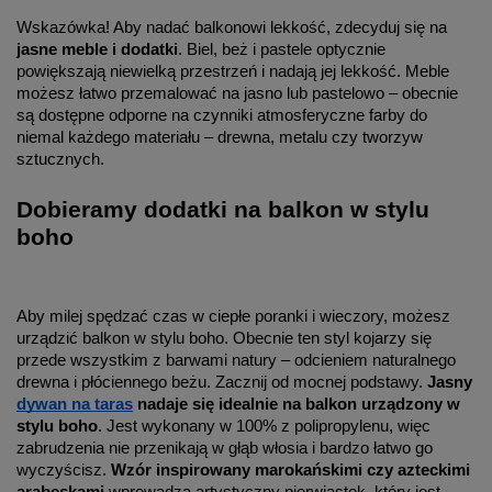
Wskazówka! Aby nadać balkonowi lekkość, zdecyduj się na
jasne meble i dodatki
. Biel, beż i pastele optycznie
powiększają niewielką przestrzeń i nadają jej lekkość. Meble
możesz łatwo przemalować na jasno lub pastelowo – obecnie
są dostępne odporne na czynniki atmosferyczne farby do
niemal każdego materiału – drewna, metalu czy tworzyw
sztucznych.
Dobieramy dodatki na balkon w stylu
boho
Aby milej spędzać czas w ciepłe poranki i wieczory, możesz
urządzić balkon w stylu boho. Obecnie ten styl kojarzy się
przede wszystkim z barwami natury – odcieniem naturalnego
drewna i płóciennego beżu. Zacznij od mocnej podstawy.
Jasny
dywan na taras
nadaje się idealnie na balkon urządzony w
stylu boho
. Jest wykonany w 100% z polipropylenu, więc
zabrudzenia nie przenikają w głąb włosia i bardzo łatwo go
wyczyścisz.
Wzór inspirowany marokańskimi czy azteckimi
arabeskami
wprowadza artystyczny pierwiastek, który jest