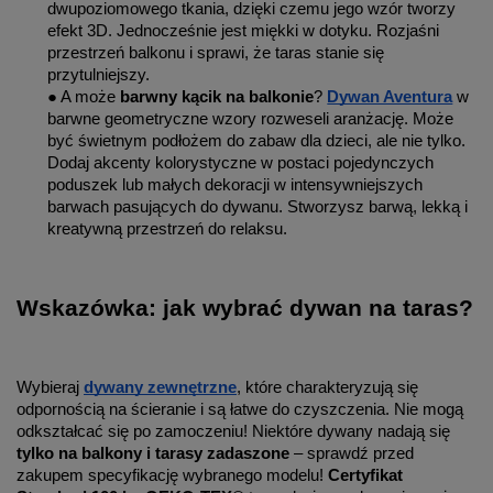
dwupoziomowego tkania, dzięki czemu jego wzór tworzy
efekt 3D. Jednocześnie jest miękki w dotyku. Rozjaśni
przestrzeń balkonu i sprawi, że taras stanie się
przytulniejszy.
● A może
barwny kącik na balkonie
?
Dywan Aventura
w
barwne geometryczne wzory rozweseli aranżację. Może
być świetnym podłożem do zabaw dla dzieci, ale nie tylko.
Dodaj akcenty kolorystyczne w postaci pojedynczych
poduszek lub małych dekoracji w intensywniejszych
barwach pasujących do dywanu. Stworzysz barwą, lekką i
kreatywną przestrzeń do relaksu.
Wskazówka: jak wybrać dywan na taras?
Wybieraj
dywany zewnętrzne
, które charakteryzują się
odpornością na ścieranie i są łatwe do czyszczenia. Nie mogą
odkształcać się po zamoczeniu! Niektóre dywany nadają się
tylko na balkony i tarasy zadaszone
– sprawdź przed
zakupem specyfikację wybranego modelu!
Certyfikat