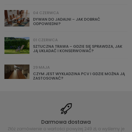
04 CZERWCA
DYWAN DO JADALNI – JAK DOBRAĆ
ODPOWIEDNI?
01 CZERWCA
SZTUCZNA TRAWA – GDZIE SIĘ SPRAWDZA, JAK
JĄ UKŁADAĆ I KONSERWOWAĆ?
29 MAJA
CZYM JEST WYKŁADZINA PCV I GDZIE MOŻNA JĄ
ZASTOSOWAĆ?
Darmowa dostawa
Złóż zamówienie o wartości powyżej
249 zł, a wyślemy je