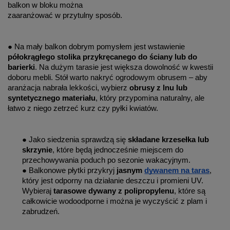
balkon w bloku można
zaaranżować w przytulny sposób.
● Na mały balkon dobrym pomysłem jest wstawienie
półokrągłego stolika przykręcanego do ściany lub do
barierki
. Na dużym tarasie jest większa dowolność w kwestii
doboru mebli. Stół warto nakryć ogrodowym obrusem – aby
aranżacja nabrała lekkości, wybierz
obrusy z lnu lub
syntetycznego materiału
, który przypomina naturalny, ale
łatwo z niego zetrzeć kurz czy pyłki kwiatów.
● Jako siedzenia sprawdzą się
składane krzesełka lub
skrzynie
, które będą jednocześnie miejscem do
przechowywania poduch po sezonie wakacyjnym.
● Balkonowe płytki przykryj
jasnym
dywanem na taras
,
który jest odporny na działanie deszczu i promieni UV.
Wybieraj
tarasowe dywany z polipropylenu
, które są
całkowicie wodoodporne i można je wyczyścić z plam i
zabrudzeń.