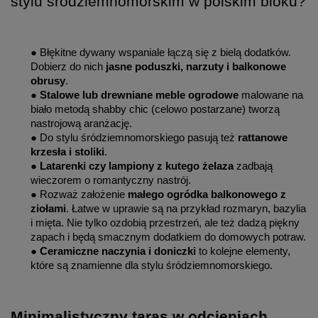
stylu śródziemnomorskim w polskim bloku?
● Błękitne dywany wspaniale łączą się z bielą dodatków.
Dobierz do nich
jasne poduszki, narzuty i balkonowe
obrusy
.
●
Stalowe lub drewniane meble ogrodowe
malowane na
biało metodą shabby chic (celowo postarzane) tworzą
nastrojową aranżację.
● Do stylu śródziemnomorskiego pasują też
rattanowe
krzesła i stoliki
.
●
Latarenki czy lampiony z kutego żelaza
zadbają
wieczorem o romantyczny nastrój.
● Rozważ założenie
małego ogródka balkonowego z
ziołami
. Łatwe w uprawie są na przykład rozmaryn, bazylia
i mięta. Nie tylko ozdobią przestrzeń, ale też dadzą piękny
zapach i będą smacznym dodatkiem do domowych potraw.
●
Ceramiczne naczynia i doniczki
to kolejne elementy,
które są znamienne dla stylu śródziemnomorskiego.
Minimalistyczny taras w odcieniach