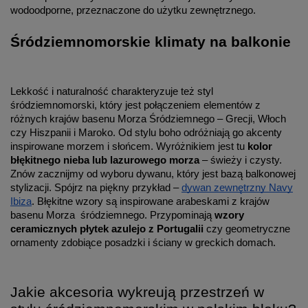
wodoodporne, przeznaczone do użytku zewnętrznego.
Śródziemnomorskie klimaty na balkonie
Lekkość i naturalność charakteryzuje też styl
śródziemnomorski, który jest połączeniem elementów z
różnych krajów basenu Morza Śródziemnego – Grecji, Włoch
czy Hiszpanii i Maroko. Od stylu boho odróżniają go akcenty
inspirowane morzem i słońcem. Wyróżnikiem jest tu
kolor
błękitnego nieba lub lazurowego morza
– świeży i czysty.
Znów zacznijmy od wyboru dywanu, który jest bazą balkonowej
stylizacji. Spójrz na piękny przykład –
dywan zewnętrzny Navy
Ibiza
. Błękitne wzory są inspirowane arabeskami z krajów
basenu Morza śródziemnego. Przypominają
wzory
ceramicznych płytek azulejo z Portugalii
czy geometryczne
ornamenty zdobiące posadzki i ściany w greckich domach.
Jakie akcesoria wykreują przestrzeń w