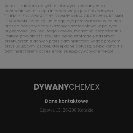
Administratorem danych osobowych zbieranych za
pośrednictwem sklepu internetowego jest Sprzedawca
"CHEMEX" S.C. WYKŁADZINY DYWANY KINGA GRABOWSKA ROMAN
GRABOWSKI. Dane są lub mogą być przetwarzane w celach
oraz na podstawach wskazanych szczegółowo w polityce
prywatności (np. realizacja umowy, marketing bezpośredni).
Polityka prywatności zawiera pełną informację na temat
przetwarzania danych przez administratora wraz z prawami
przysługującymi osobie, której dane dotyczą. Szybki kontakt z
administratorem: adres email
sklep@dywanychemex.pl
DYWANY
CHEMEX
Dane kontaktowe
Lipowa 13, 26-200 Końskie