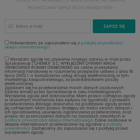
CHCESZ BYĆ NA BIEŻĄCO Z NASZĄ OFERTĄ I AKTUALNYMI
PROMOCJAMI? ZAPISZ SIĘ DO NEWSLETTERA
ZAPISZ SIĘ
Potwierdzam, że zapoznałem się z
polityką prywatności
sklepu internetowego.
Wyrażam zgodę na używanie mojego adresu e-mail przez
Sprzedawcę ("CHEMEX" S.C. WYKŁADZINY DYWANY KINGA
GRABOWSKA ROMAN GRABOWSKI) do celów przesyłania
informacji handlowej w rozumieniu przepisów ustawy z dnia 18
lipca 2002 r. o świadczeniu usług drogą elektroniczną, w tym
marketingu bezpośredniego, za pośrednictwem poczty
elektronicznej.
Zgadzam się na przetwarzanie moich danych osobowych
(adres email) przez Sprzedawcę w celu marketingowym.
Wyrażenie zgody jest dobrowolne. Mam prawo cofnięcia zgody
w dowolnym momencie bez wpływu na zgodność z prawem
przetwarzania, którego dokonano na podstawie zgody przed
jej cofnięciem. Mam prawo dostępu do treści swoich danych i
ich sprostowania, usunięcia, ograniczenia przetwarzania, oraz
prawo do przenoszenia danych na zasadach zawartych w
polityce prywatności sklepu internetowego
. Dane osobowe w
sklepie internetowym przetwarzane są zgodnie z
polityką
prywatności
. Zachęcamy do zapoznania się z polityką przed
wyrażeniem zgody.