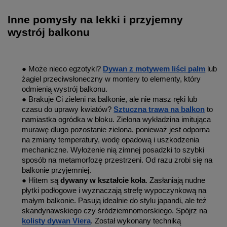
Inne pomysły na lekki i przyjemny
wystrój balkonu
● Może nieco egzotyki?
Dywan z motywem liści palm
lub
żagiel przeciwsłoneczny w montery to elementy, który
odmienią wystrój balkonu.
● Brakuje Ci zieleni na balkonie, ale nie masz ręki lub
czasu do uprawy kwiatów?
Sztuczna trawa na balkon
to
namiastka ogródka w bloku. Zielona wykładzina imitująca
murawę długo pozostanie zielona, ponieważ jest odporna
na zmiany temperatury, wodę opadową i uszkodzenia
mechaniczne. Wyłożenie nią zimnej posadzki to szybki
sposób na metamorfozę przestrzeni. Od razu zrobi się na
balkonie przyjemniej.
● Hitem są
dywany w kształcie koła
. Zasłaniają nudne
płytki podłogowe i wyznaczają strefę wypoczynkową na
małym balkonie. Pasują idealnie do stylu japandi, ale też
skandynawskiego czy śródziemnomorskiego. Spójrz na
kolisty dywan Viera
. Został wykonany techniką