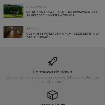
01 CZERWCA
SZTUCZNA TRAWA – GDZIE SIĘ SPRAWDZA, JAK
JĄ UKŁADAĆ I KONSERWOWAĆ?
29 MAJA
CZYM JEST WYKŁADZINA PCV I GDZIE MOŻNA JĄ
ZASTOSOWAĆ?
Darmowa dostawa
Złóż zamówienie o wartości powyżej
249 zł, a wyślemy je
do Ciebie GRATIS!