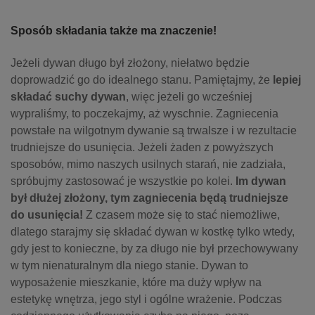
Sposób składania także ma znaczenie!
Jeżeli dywan długo był złożony, niełatwo będzie
doprowadzić go do idealnego stanu. Pamiętajmy, że
lepiej
składać suchy dywan
, więc jeżeli go wcześniej
wypraliśmy, to poczekajmy, aż wyschnie. Zagniecenia
powstałe na wilgotnym dywanie są trwalsze i w rezultacie
trudniejsze do usunięcia. Jeżeli żaden z powyższych
sposobów, mimo naszych usilnych starań, nie zadziała,
spróbujmy zastosować je wszystkie po kolei.
Im dywan
był dłużej złożony, tym zagniecenia będą trudniejsze
do usunięcia!
Z czasem może się to stać niemożliwe,
dlatego starajmy się składać dywan w kostkę tylko wtedy,
gdy jest to konieczne, by za długo nie był przechowywany
w tym nienaturalnym dla niego stanie. Dywan to
wyposażenie mieszkanie, które ma duży wpływ na
estetykę wnętrza, jego styl i ogólne wrażenie. Podczas