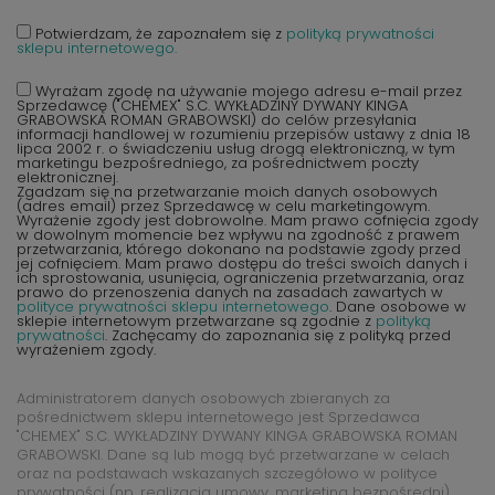
Potwierdzam, że zapoznałem się z
polityką prywatności
sklepu internetowego.
Wyrażam zgodę na używanie mojego adresu e-mail przez
Sprzedawcę ("CHEMEX" S.C. WYKŁADZINY DYWANY KINGA
GRABOWSKA ROMAN GRABOWSKI) do celów przesyłania
informacji handlowej w rozumieniu przepisów ustawy z dnia 18
lipca 2002 r. o świadczeniu usług drogą elektroniczną, w tym
marketingu bezpośredniego, za pośrednictwem poczty
elektronicznej.
Zgadzam się na przetwarzanie moich danych osobowych
(adres email) przez Sprzedawcę w celu marketingowym.
Wyrażenie zgody jest dobrowolne. Mam prawo cofnięcia zgody
w dowolnym momencie bez wpływu na zgodność z prawem
przetwarzania, którego dokonano na podstawie zgody przed
jej cofnięciem. Mam prawo dostępu do treści swoich danych i
ich sprostowania, usunięcia, ograniczenia przetwarzania, oraz
prawo do przenoszenia danych na zasadach zawartych w
polityce prywatności sklepu internetowego
. Dane osobowe w
sklepie internetowym przetwarzane są zgodnie z
polityką
prywatności
. Zachęcamy do zapoznania się z polityką przed
wyrażeniem zgody.
Administratorem danych osobowych zbieranych za
pośrednictwem sklepu internetowego jest Sprzedawca
"CHEMEX" S.C. WYKŁADZINY DYWANY KINGA GRABOWSKA ROMAN
GRABOWSKI. Dane są lub mogą być przetwarzane w celach
oraz na podstawach wskazanych szczegółowo w polityce
prywatności (np. realizacja umowy, marketing bezpośredni).