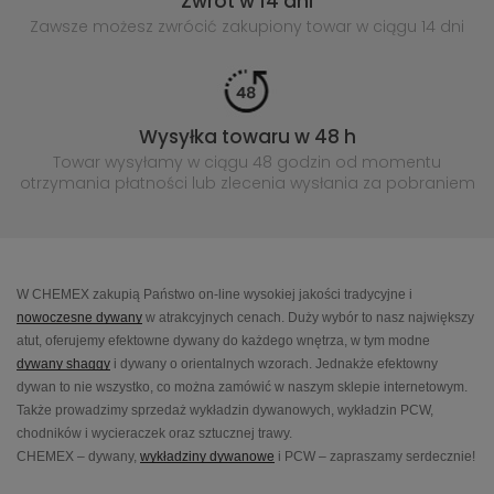
Zwrot w 14 dni
Zawsze możesz zwrócić zakupiony
towar w ciągu 14 dni
Wysyłka towaru w 48 h
Towar wysyłamy w ciągu 48 godzin
od momentu
otrzymania płatności lub
zlecenia wysłania za pobraniem
W CHEMEX zakupią Państwo on-line wysokiej jakości tradycyjne i
nowoczesne dywany
w atrakcyjnych cenach. Duży wybór to nasz największy
atut, oferujemy efektowne dywany do każdego wnętrza, w tym modne
dywany shaggy
i dywany o orientalnych wzorach. Jednakże efektowny
dywan to nie wszystko, co można zamówić w naszym sklepie internetowym.
Także prowadzimy sprzedaż wykładzin dywanowych, wykładzin PCW,
chodników i wycieraczek oraz sztucznej trawy.
CHEMEX – dywany,
wykładziny dywanowe
i PCW – zapraszamy serdecznie!