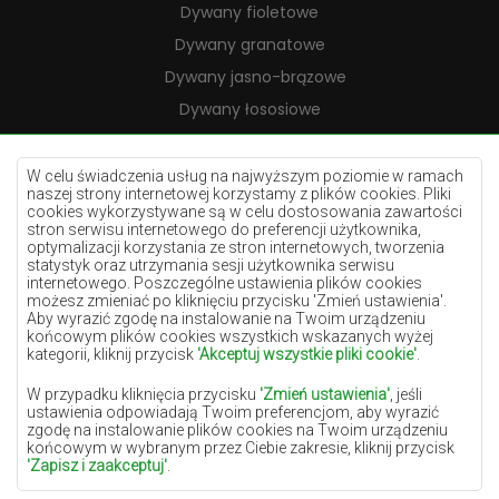
Dywany fioletowe
Dywany granatowe
Dywany jasno-brązowe
Dywany łososiowe
Dywany kremowe
Dywany lilac
W celu świadczenia usług na najwyższym poziomie w ramach
naszej strony internetowej korzystamy z plików cookies. Pliki
Dywany żółte
cookies wykorzystywane są w celu dostosowania zawartości
stron serwisu internetowego do preferencji użytkownika,
Dywany miętowe
optymalizacji korzystania ze stron internetowych, tworzenia
statystyk oraz utrzymania sesji użytkownika serwisu
Dywany niebieskie
internetowego. Poszczególne ustawienia plików cookies
Dywany pomarańczowe
możesz zmieniać po kliknięciu przycisku 'Zmień ustawienia'.
Aby wyrazić zgodę na instalowanie na Twoim urządzeniu
Dywany różowe
końcowym plików cookies wszystkich wskazanych wyżej
kategorii, kliknij przycisk
'Akceptuj wszystkie pliki cookie'
.
Dywany szare
W przypadku kliknięcia przycisku
'Zmień ustawienia'
, jeśli
Dywany terakota
ustawienia odpowiadają Twoim preferencjom, aby wyrazić
Dywany zielone
zgodę na instalowanie plików cookies na Twoim urządzeniu
końcowym w wybranym przez Ciebie zakresie, kliknij przycisk
Dywany złote
'Zapisz i zaakceptuj'
.