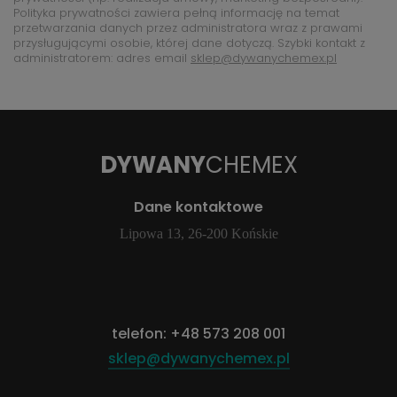
Polityka prywatności zawiera pełną informację na temat
przetwarzania danych przez administratora wraz z prawami
przysługującymi osobie, której dane dotyczą. Szybki kontakt z
administratorem: adres email
sklep@dywanychemex.pl
DYWANY
CHEMEX
Dane kontaktowe
Lipowa 13, 26-200 Końskie
telefon:
+48 573 208 001
sklep@dywanychemex.pl