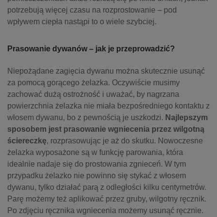
potrzebują więcej czasu na rozprostowanie – pod
wpływem ciepła nastąpi to o wiele szybciej.
Prasowanie dywanów – jak je przeprowadzić?
Niepożądane zagięcia dywanu można skutecznie usunąć
za pomocą gorącego żelazka. Oczywiście musimy
zachować dużą ostrożność i uważać, by nagrzana
powierzchnia żelazka nie miała bezpośredniego kontaktu z
włosem dywanu, bo z pewnością je uszkodzi.
Najlepszym
sposobem jest prasowanie wgniecenia przez wilgotną
ściereczkę
, rozprasowując je aż do skutku. Nowoczesne
żelazka wyposażone są w funkcję parowania, która
idealnie nadaje się do prostowania zgnieceń. W tym
przypadku żelazko nie powinno się stykać z włosem
dywanu, tylko działać parą z odległości kilku centymetrów.
Parę możemy też aplikować przez gruby, wilgotny ręcznik.
Po zdjęciu ręcznika wgniecenia możemy usunąć ręcznie.