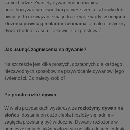
samochodzie. Zwinięty dywan trudno również
przechowywać w niewielkim pomieszczeniu, schowku lub
piwnicy. To rozwiązanie ma jednak swoje wady: w
miejscu
złożenia powstają nieładne załamania
, a mało elastyczny
dywan trudno czasem całkowicie rozprostować.
Jak usunąć zagniecenia na dywanie?
Na szczęście jest kilka prostych, dostępnych dla każdego i
niezawodnych sposobów na przywrócenie dywanowi jego
świetności. Co należy zrobić?
Po prostu rozłóż dywan
W wielu przypadkach wystarczy, że
rozłożymy dywan na
słońcu
: dostanie on dużo ciepła i rozłoży się ładnie –
zagięcia przestaną być widoczne. Dywany rozłożone w
pomieszczeniach także rozłożą się po kilku dniach, jednak