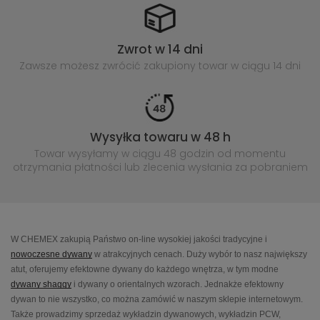
Zwrot w 14 dni
Zawsze możesz zwrócić zakupiony
towar w ciągu 14 dni
Wysyłka towaru w 48 h
Towar wysyłamy w ciągu 48 godzin
od momentu
otrzymania płatności lub
zlecenia wysłania za pobraniem
W CHEMEX zakupią Państwo on-line wysokiej jakości tradycyjne i
nowoczesne dywany
w atrakcyjnych cenach. Duży wybór to nasz największy
atut, oferujemy efektowne dywany do każdego wnętrza, w tym modne
dywany shaggy
i dywany o orientalnych wzorach. Jednakże efektowny
dywan to nie wszystko, co można zamówić w naszym sklepie internetowym.
Także prowadzimy sprzedaż wykładzin dywanowych, wykładzin PCW,