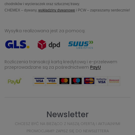
chodników i wycieraczek oraz sztucznej trawy.
CHEMEX – dywany,
wykładziny dywanowe
i PCW – zapraszamy serdecznie!
Wysyłka realizowana jest za pomocą:
Rozliczenia transakcji kartą kredytową i e-przelewem
przeprowadzane
są za pośrednictwem
PayU
Newsletter
CHCESZ BYĆ NA BIEŻĄCO Z NASZĄ OFERTĄ I AKTUALNYMI
PROMOCJAMI? ZAPISZ SIĘ DO NEWSLETTERA