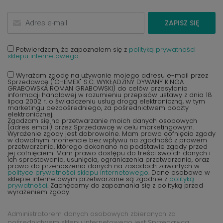
ZAPISZ SIĘ
Potwierdzam, że zapoznałem się z
polityką prywatności
sklepu internetowego.
Wyrażam zgodę na używanie mojego adresu e-mail przez
Sprzedawcę ("CHEMEX" S.C. WYKŁADZINY DYWANY KINGA
GRABOWSKA ROMAN GRABOWSKI) do celów przesyłania
informacji handlowej w rozumieniu przepisów ustawy z dnia 18
lipca 2002 r. o świadczeniu usług drogą elektroniczną, w tym
marketingu bezpośredniego, za pośrednictwem poczty
elektronicznej.
Zgadzam się na przetwarzanie moich danych osobowych
(adres email) przez Sprzedawcę w celu marketingowym.
Wyrażenie zgody jest dobrowolne. Mam prawo cofnięcia zgody
w dowolnym momencie bez wpływu na zgodność z prawem
przetwarzania, którego dokonano na podstawie zgody przed
jej cofnięciem. Mam prawo dostępu do treści swoich danych i
ich sprostowania, usunięcia, ograniczenia przetwarzania, oraz
prawo do przenoszenia danych na zasadach zawartych w
polityce prywatności sklepu internetowego
. Dane osobowe w
sklepie internetowym przetwarzane są zgodnie z
polityką
prywatności
. Zachęcamy do zapoznania się z polityką przed
wyrażeniem zgody.
Administratorem danych osobowych zbieranych za
pośrednictwem sklepu internetowego jest Sprzedawca