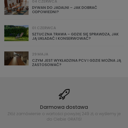
04 CZERWCA
DYWAN DO JADALNI – JAK DOBRAĆ
ODPOWIEDNI?
01 CZERWCA
SZTUCZNA TRAWA – GDZIE SIĘ SPRAWDZA, JAK
JĄ UKŁADAĆ I KONSERWOWAĆ?
29 MAJA
CZYM JEST WYKŁADZINA PCV I GDZIE MOŻNA JĄ
ZASTOSOWAĆ?
Darmowa dostawa
Złóż zamówienie o wartości powyżej
249 zł, a wyślemy je
do Ciebie GRATIS!