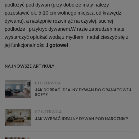
podłożyć pod dywan (przy doborze maty należy
pozostawić ok. 5-10 cm wolnego miejsca od krawędzi
dywanu), a następnie rozwinąć na czystej, suchej
podłodze i przykryć dywanem.
W razie zabrudzeń matę
wystarczyć opłukać wodą z mydłem i nadal cieszyć się z
jej funkcjonalności.
I gotowe!
NAJNOWSZE ARTYKUŁY
10 CZERWCA
JAK DOBRAĆ IDEALNY DYWAN DO GRANATOWEJ
SOFY?
07 CZERWCA
JAK WYBRAĆ IDEALNY DYWAN POD NAROŻNIK?