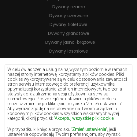
Dywany czarne
Dywany czerwone
Dywany fioletowe
Dywany granatowe
Dywany jasno-brązowe
Dywany łososiowe
Dywany kremowe
Dywany lilac
W celu świadczenia usług na najwyższym poziomie w ramach
naszej strony internetowej korzystamy z plików cookies. Pliki
Dywany żółte
cookies wykorzystywane są w celu dostosowania zawartości
stron serwisu internetowego do preferencji użytkownika,
Dywany miętowe
optymalizacji korzystania ze stron internetowych, tworzenia
statystyk oraz utrzymania sesji użytkownika serwisu
Dywany niebieskie
internetowego. Poszczególne ustawienia plików cookies
Dywany pomarańczowe
możesz zmieniać po kliknięciu przycisku 'Zmień ustawienia'.
Aby wyrazić zgodę na instalowanie na Twoim urządzeniu
Dywany różowe
końcowym plików cookies wszystkich wskazanych wyżej
kategorii, kliknij przycisk
'Akceptuj wszystkie pliki cookie'
.
Dywany szare
W przypadku kliknięcia przycisku
'Zmień ustawienia'
, jeśli
Dywany terakota
ustawienia odpowiadają Twoim preferencjom, aby wyrazić