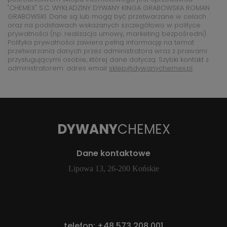
"CHEMEX" S.C. WYKŁADZINY DYWANY KINGA GRABOWSKA ROMAN
GRABOWSKI. Dane są lub mogą być przetwarzane w celach
oraz na podstawach wskazanych szczegółowo w polityce
prywatności (np. realizacja umowy, marketing bezpośredni).
Polityka prywatności zawiera pełną informację na temat
przetwarzania danych przez administratora wraz z prawami
przysługującymi osobie, której dane dotyczą. Szybki kontakt z
administratorem: adres email
sklep@dywanychemex.pl
DYWANY
CHEMEX
Dane kontaktowe
Lipowa 13, 26-200 Końskie
telefon:
+48 573 208 001